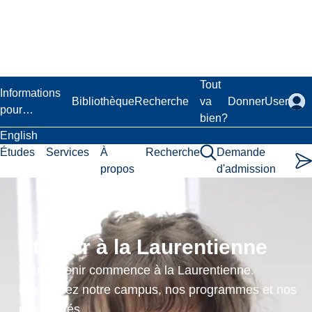
Passer
au
contenu
principal
Laurentian University
Tout
Informations
Bibliothèque
Recherche
va
Donner
User
pour…
bien?
English
Études
Services
À
Recherche
Demande
propos
d'admission
Introduction
to
Étudier à la Laurentienne
Number
Votre avenir commence à la Laurentienne.
Theory
Découvrez notre campus, nos programmes et nos
possibilités.