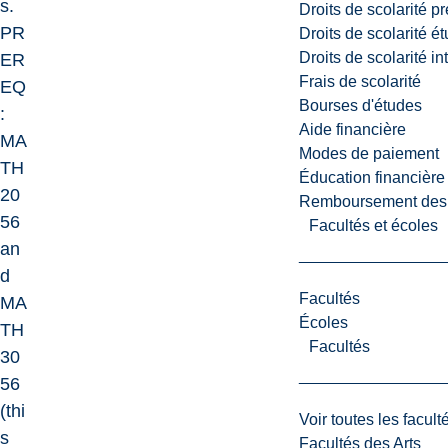
s.
Droits de scolarité p
PR
Droits de scolarité é
Droits de scolarité i
ER
Frais de scolarité
EQ
Bourses d'études
:
Aide financière
MA
Modes de paiement
TH
Éducation financière
20
Remboursement des fr
56
Facultés et écoles
an
d
Facultés
MA
Écoles
TH
Facultés
30
56
(thi
Voir toutes les facult
s
Facultés des Arts