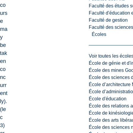
co
Faculté des études s
urs
Faculté d'éducation e
Faculté de gestion
e
Faculté des sciences,
ma
Écoles
y
be
tak
Voir toutes les école
en
École de génie et d'
co
École des mines G
nc
École des sciences d
École d’architectur
urr
École d’administratio
ent
École d'éducation
ly).
École des relations 
(le
École de kinésiologi
c
École des arts libéra
3)
École des sciences n