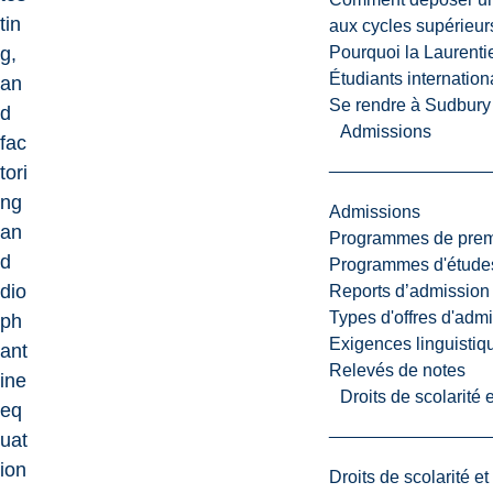
tin
aux cycles supérieur
Pourquoi la Laurent
g,
Étudiants internatio
an
Se rendre à Sudbury
d
Admissions
fac
tori
ng
Admissions
an
Programmes de premi
d
Programmes d'études
dio
Reports d’admission
Types d'offres d'admi
ph
Exigences linguistiq
ant
Relevés de notes
ine
Droits de scolarité
eq
uat
ion
Droits de scolarité e