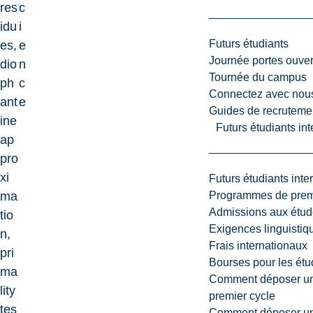
res
c
idu
i
Futurs étudiants
es,
e
Journée portes ouver
dio
n
Tournée du campus
ph
c
Connectez avec nou
ant
e
Guides de recrutemen
ine
Futurs étudiants in
ap
pro
xi
Futurs étudiants inte
Programmes de premi
ma
Admissions aux étud
tio
Exigences linguistiq
n,
Frais internationaux
pri
Bourses pour les étu
ma
Comment déposer une
lity
premier cycle
tes
Comment déposer une