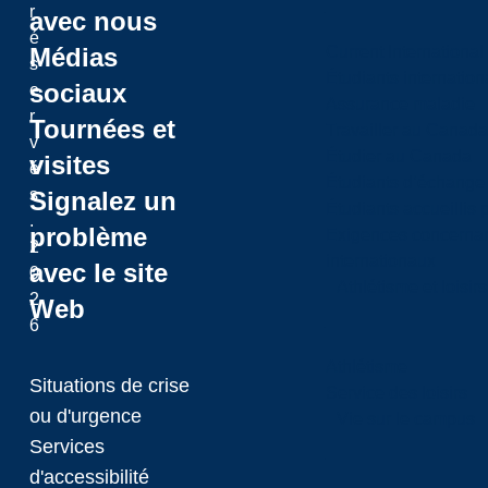
r
avec nous
é
Médias
Current International
s
Étudiants internatio
sociaux
e
Assurance maladie
r
Tournées et
Travailler au Canada
v
Étudier au Canada
visites
é
Étudiants d’échange 
s
Signalez un
Étudiants accueillis 
.
problème
Exigences concernan
2
internationaux
avec le site
0
Athlétisme et loisir
2
Web
6
Athlétisme
Situations de crise
Service des loisirs
ou d'urgence
Vie sur le campus
Services
d'accessibilité