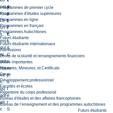
eti
-
e
cal
4
m
Programmes de premier cycle
fun
0
a
Programmes d'études supérieures
Programmes en ligne
cti
1
t
Programmes en français
on
7
i
Programmes Autochtones
s,
E
c
Futurs étudiants
mo
L
s
Futurs étudiants internationaux
dul
&
Admissions
ar
C
Droits de scolarité et renseignements financiers
arit
o
Dates importantes
hm
m
Majeures, Mineures, et Certificats
Cours
eti
p
Développement professionnel
c,
u
Facultés et écoles
qu
t
Répertoire du corps professoral
adr
e
Bureau d'études et des affaires francophones
ati
r
Bureau de l’enseignement et des programmes autochtones
c
S
Futurs étudiants