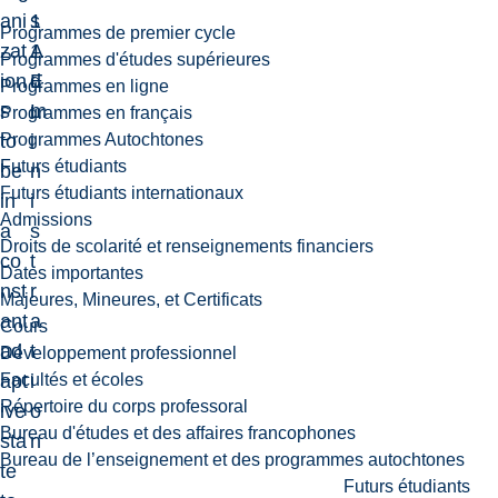
ani
1
s
Programmes de premier cycle
zat
1
A
Programmes d'études supérieures
ion
E
d
Programmes en ligne
s
L
m
Programmes en français
Programmes Autochtones
to
i
Futurs étudiants
be
n
Futurs étudiants internationaux
in
i
Admissions
a
s
Droits de scolarité et renseignements financiers
co
t
Dates importantes
nst
r
Majeures, Mineures, et Certificats
ant
a
Cours
ad
t
Développement professionnel
Facultés et écoles
apt
i
Répertoire du corps professoral
ive
o
Bureau d'études et des affaires francophones
sta
n
Bureau de l’enseignement et des programmes autochtones
te
Futurs étudiants