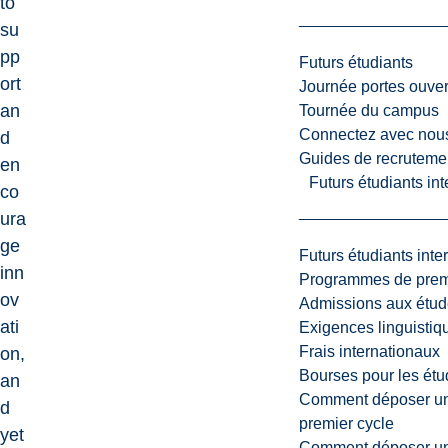
to
su
pp
Futurs étudiants
ort
Journée portes ouver
an
Tournée du campus
Connectez avec nou
d
Guides de recrutemen
en
Futurs étudiants in
co
ura
ge
Futurs étudiants inte
inn
Programmes de premi
ov
Admissions aux étud
ati
Exigences linguistiq
Frais internationaux
on,
Bourses pour les étu
an
Comment déposer une
d
premier cycle
yet
Comment déposer une