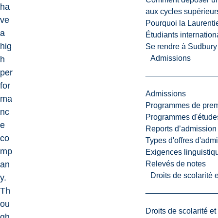
ha
aux cycles supérieur
ve
Pourquoi la Laurent
a
Étudiants internatio
hig
Se rendre à Sudbury
Admissions
h
per
for
Admissions
ma
Programmes de premi
nc
Programmes d'études
e
Reports d’admission
co
Types d'offres d'admi
mp
Exigences linguistiq
Relevés de notes
an
Droits de scolarité
y.
Th
ou
Droits de scolarité e
gh