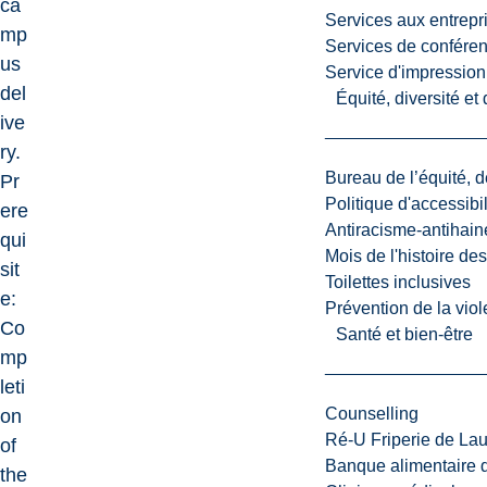
ca
Services aux entrepr
mp
Services de confére
us
Service d'impression
del
Équité, diversité et
ive
ry.
Bureau de l’équité, d
Pr
Politique d'accessibil
ere
Antiracisme-antihain
qui
Mois de l'histoire de
sit
Toilettes inclusives
e:
Prévention de la viol
Co
Santé et bien-être
mp
leti
Counselling
on
Ré-U Friperie de La
of
Banque alimentaire 
the