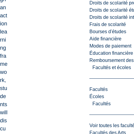
Droits de scolarité p
an
Droits de scolarité é
act
Droits de scolarité i
ion
Frais de scolarité
lea
Bourses d'études
Aide financière
rni
Modes de paiement
ng
Éducation financière
fra
Remboursement des fr
me
Facultés et écoles
wo
rk,
stu
Facultés
de
Écoles
Facultés
nts
will
dis
Voir toutes les facult
cu
Facultés des Arts