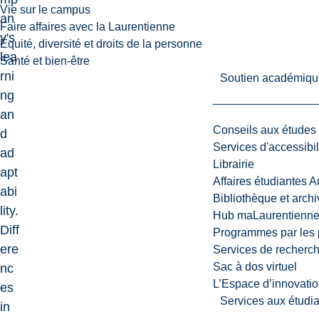
Vie sur le campus
an
Faire affaires avec la Laurentienne
y's
Équité, diversité et droits de la personne
lea
Santé et bien-être
rni
Soutien académiqu
ng
an
Conseils aux études
d
Services d'accessibil
ad
Librairie
apt
Affaires étudiantes 
abi
Bibliothèque et arch
lity.
Hub maLaurentienn
Diff
Programmes par les 
ere
Services de recherc
Sac à dos virtuel
nc
L’Espace d’innovatio
es
Services aux étudia
in