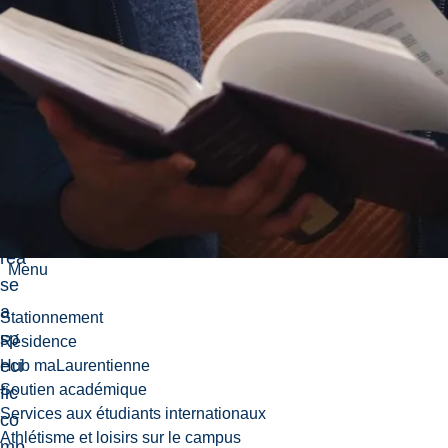
will
de
vel
op
a
pla
n
to
inc
rea
Menu
se
a
Stationnement
sp
Résidence
eci
Hub maLaurentienne
Soutien académique
fic
Services aux étudiants internationaux
co
Athlétisme et loisirs sur le campus
mp