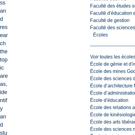
ss
Faculté des études s
an
Faculté d'éducation e
d
Faculté de gestion
res
Faculté des sciences,
Écoles
ear
ch
the
Voir toutes les école
top
École de génie et d'
ic
École des mines G
are
École des sciences d
as,
École d’architectur
ide
École d’administratio
ntif
École d'éducation
École des relations 
y
École de kinésiologi
an
École des arts libéra
d
École des sciences n
stu