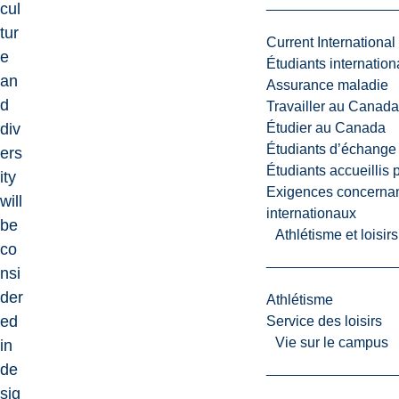
cul
tur
Current International
e
Étudiants internatio
an
Assurance maladie
d
Travailler au Canada
div
Étudier au Canada
Étudiants d’échange 
ers
Étudiants accueillis 
ity
Exigences concernan
will
internationaux
be
Athlétisme et loisir
co
nsi
der
Athlétisme
ed
Service des loisirs
Vie sur le campus
in
de
sig