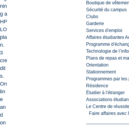
Boutique de vêtemen
nin
Sécurité du campus
g a
Clubs
HP
Garderie
LO
Services d'emploi
pla
Affaires étudiantes 
Programme d'échange
n.
Technologie de l’inf
3
Plans de repas et m
cre
Orientation
dit
Stationnement
s.
Programmes par les 
On
Résidence
lin
Étudier à l'étranger
e
Associations étudian
Le Centre de réussite
an
Faire affaires avec
d
on