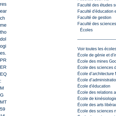
res
Faculté des études s
ear
Faculté d'éducation e
Faculté de gestion
ch
Faculté des sciences,
me
Écoles
tho
dol
ogi
Voir toutes les école
es.
École de génie et d'
PR
École des mines G
ER
École des sciences d
École d’architectur
EQ
École d’administratio
:
École d'éducation
M
École des relations 
G
École de kinésiologi
MT
École des arts libéra
59
École des sciences n