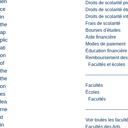
ien
Droits de scolarité p
ce
Droits de scolarité é
Droits de scolarité i
in
Frais de scolarité
the
Bourses d'études
ap
Aide financière
plic
Modes de paiement
ati
Éducation financière
on
Remboursement des fr
of
Facultés et écoles
the
the
Facultés
ori
Écoles
es
Facultés
lea
rne
d
Voir toutes les facult
in
Facultés des Arts