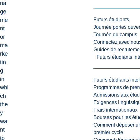
na
ge
Futurs étudiants
me
Journée portes ouver
nt
Tournée du campus
or
Connectez avec nou
ma
Guides de recrutemen
rke
Futurs étudiants in
tin
g
in
Futurs étudiants inte
whi
Programmes de premi
Admissions aux étud
ch
Exigences linguistiq
the
Frais internationaux
y
Bourses pour les étu
wa
Comment déposer une
nt
premier cycle
to
Comment déposer une