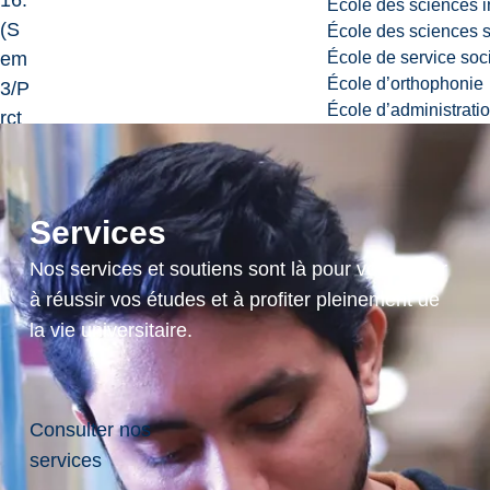
16.
École des sciences i
(S
École des sciences s
École de service soc
em
École d’orthophonie
3/P
École d’administrati
rct
3)
cr
6.
Services
Nos services et soutiens sont là pour vous aider
à réussir vos études et à profiter pleinement de
la vie universitaire.
1
Consulter nos
.
services
8
Politique de
0