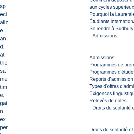
sp
aux cycles supérieur
eci
Pourquoi la Laurent
Étudiants internatio
aliz
Se rendre à Sudbury
e
Admissions
an
d,
at
Admissions
the
Programmes de premi
sa
Programmes d'études
me
Reports d’admission
Types d'offres d'admi
tim
Exigences linguistiq
e,
Relevés de notes
gai
Droits de scolarité
n
ex
per
Droits de scolarité e