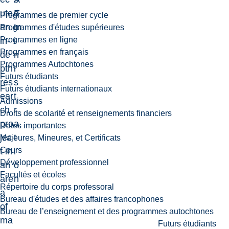
ute
E
d
Programmes de premier cycle
an
L
m
Programmes d'études supérieures
Programmes en ligne
in-
i
Programmes en français
de
n
Programmes Autochtones
pth
i
Futurs étudiants
res
s
Futurs étudiants internationaux
ear
t
Admissions
ch
r
Droits de scolarité et renseignements financiers
pro
a
Dates importantes
jec
t
Majeures, Mineures, et Certificats
Cours
t in
i
Développement professionnel
an
o
Facultés et écoles
are
n
Répertoire du corps professoral
a
Bureau d'études et des affaires francophones
of
Bureau de l’enseignement et des programmes autochtones
ma
Futurs étudiants