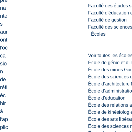
pre
Faculté des études s
na
Faculté d'éducation e
nte
Faculté de gestion
s
Faculté des sciences,
aur
Écoles
ont
l'oc
ca
Voir toutes les école
École de génie et d'
sio
École des mines G
n
École des sciences d
de
École d’architectur
réfl
École d’administratio
éc
École d'éducation
hir
École des relations 
à
École de kinésiologi
l'ap
École des arts libéra
École des sciences n
plic