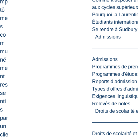
mp
aux cycles supérieur
tô
Pourquoi la Laurent
me
Étudiants internatio
s
Se rendre à Sudbury
co
Admissions
m
mu
Admissions
né
Programmes de premi
me
Programmes d'études
nt
Reports d’admission
res
Types d'offres d'admi
se
Exigences linguistiq
nti
Relevés de notes
s
Droits de scolarité
par
un
Droits de scolarité e
clie