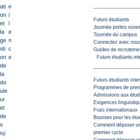
ati
e
on
l
Futurs étudiants
et
l
Journée portes ouver
la
e
Tournée du campus
ge
n
Connectez avec nou
sti
c
Guides de recrutemen
on
e
Futurs étudiants in
de
la
Futurs étudiants inte
do
Programmes de premi
ule
Admissions aux étud
ur
Exigences linguistiq
et
Frais internationaux
de
Bourses pour les étu
s
Comment déposer une
premier cycle
sy
Comment déposer une