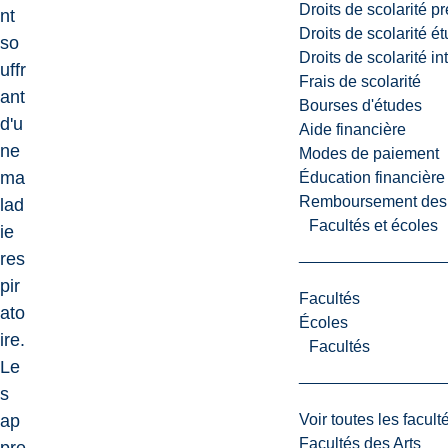
Droits de scolarité p
nt
Droits de scolarité é
so
Droits de scolarité i
uffr
Frais de scolarité
ant
Bourses d'études
d'u
Aide financière
ne
Modes de paiement
ma
Éducation financière
Remboursement des fr
lad
Facultés et écoles
ie
res
pir
Facultés
ato
Écoles
ire.
Facultés
Le
s
Voir toutes les facult
ap
Facultés des Arts