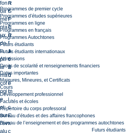
fon
R
n
Programmes de premier cycle
da
S
t
Programmes d'études supérieures
me
P
r
Programmes en ligne
nta
C
e
Programmes en français
ux
R
o
Programmes Autochtones
de
-
f
Futurs étudiants
la
1
A
Futurs étudiants internationaux
Admissions
ph
0
c
Droits de scolarité et renseignements financiers
ar
2
a
Dates importantes
ma
0
d
Majeures, Mineures, et Certificats
col
F
e
Cours
ogi
L
m
Développement professionnel
e
i
Facultés et écoles
et
c
Répertoire du corps professoral
sur
E
Bureau d'études et des affaires francophones
Bureau de l’enseignement et des programmes autochtones
l'év
x
Futurs étudiants
alu
c