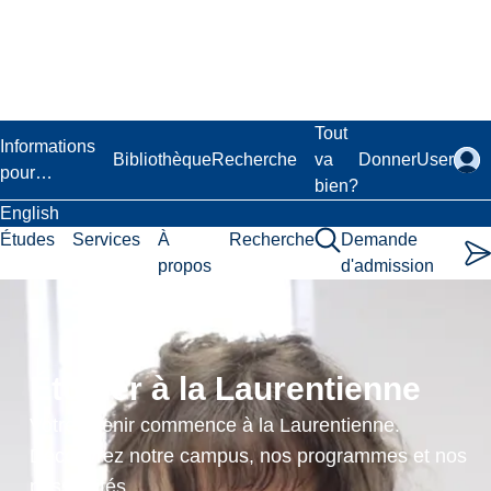
Passer
au
contenu
principal
Laurentian University
Tout
Informations
Bibliothèque
Recherche
va
Donner
User
pour…
bien?
English
Études
Services
À
Recherche
Demande
propos
d'admission
Pharmacologie
en
Étudier à la Laurentienne
soins
Votre avenir commence à la Laurentienne.
respiratoires
Découvrez notre campus, nos programmes et nos
possibilités.