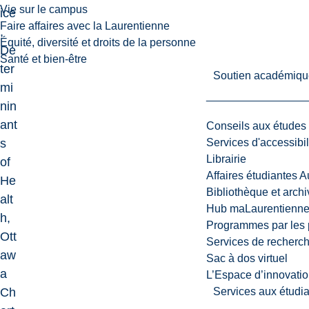
Vie sur le campus
ice
Faire affaires avec la Laurentienne
,
Équité, diversité et droits de la personne
De
Santé et bien-être
ter
Soutien académiqu
mi
nin
ant
Conseils aux études
s
Services d'accessibil
Librairie
of
Affaires étudiantes 
He
Bibliothèque et arch
alt
Hub maLaurentienn
h,
Programmes par les 
Ott
Services de recherc
aw
Sac à dos virtuel
a
L’Espace d’innovatio
Ch
Services aux étudia