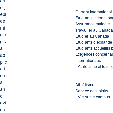
art
er,
Current International
epi
Étudiants internatio
de
Assurance maladie
mi
Travailler au Canada
olo
Étudier au Canada
gic
Étudiants d’échange 
al
Étudiants accueillis 
Exigences concernan
ap
internationaux
plic
Athlétisme et loisir
ati
on
s,
Athlétisme
an
Service des loisirs
d
Vie sur le campus
evi
de