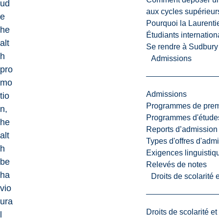
ud
aux cycles supérieur
e
Pourquoi la Laurent
he
Étudiants internatio
alt
Se rendre à Sudbury
h
Admissions
pro
mo
Admissions
tio
Programmes de premi
n,
Programmes d'études
he
Reports d’admission
alt
Types d'offres d'admi
h
Exigences linguistiq
be
Relevés de notes
ha
Droits de scolarité
vio
ura
Droits de scolarité e
l