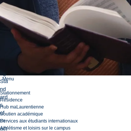
m
mu
nit
y
He
alt
h
Nu
rsi
ng
Menu
Sta
nd
Stationnement
ard
Résidence
s
Hub maLaurentienne
of
Soutien académique
Pr
Services aux étudiants internationaux
Athlétisme et loisirs sur le campus
act