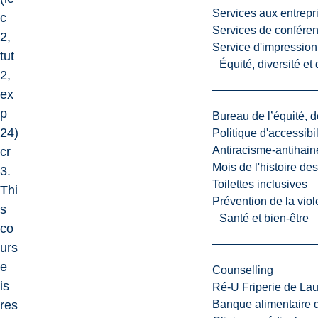
Services aux entrepr
c
Services de confére
2,
Service d'impression
tut
Équité, diversité et
2,
ex
p
Bureau de l’équité, d
24)
Politique d'accessibil
Antiracisme-antihain
cr
Mois de l'histoire de
3.
Toilettes inclusives
Thi
Prévention de la viol
s
Santé et bien-être
co
urs
e
Counselling
is
Ré-U Friperie de La
res
Banque alimentaire 