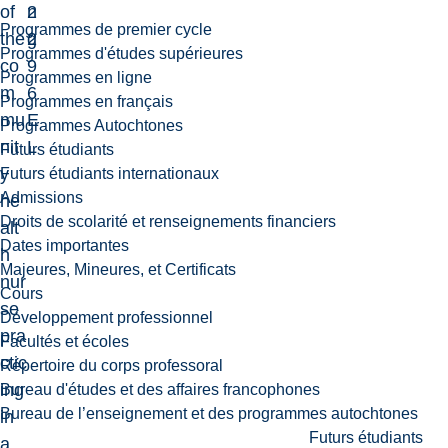
of
2
n
Programmes de premier cycle
the
2
g
Programmes d'études supérieures
co
9
Programmes en ligne
m
6
Programmes en français
mu
E
Programmes Autochtones
nit
L
Futurs étudiants
y
Futurs étudiants internationaux
Admissions
he
Droits de scolarité et renseignements financiers
alt
Dates importantes
h
Majeures, Mineures, et Certificats
nur
Cours
se
Développement professionnel
pra
Facultés et écoles
ctic
Répertoire du corps professoral
ing
Bureau d'études et des affaires francophones
Bureau de l’enseignement et des programmes autochtones
in
Futurs étudiants
a