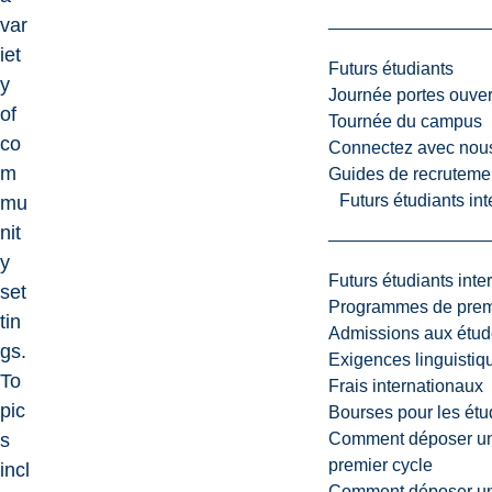
var
iet
Futurs étudiants
y
Journée portes ouver
of
Tournée du campus
co
Connectez avec nou
m
Guides de recrutemen
Futurs étudiants in
mu
nit
y
Futurs étudiants inte
set
Programmes de premi
tin
Admissions aux étud
gs.
Exigences linguistiq
To
Frais internationaux
pic
Bourses pour les étu
Comment déposer une
s
premier cycle
incl
Comment déposer une