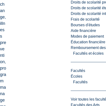
Droits de scolarité p
ch
Droits de scolarité é
an
Droits de scolarité i
ge,
Frais de scolarité
illn
Bourses d'études
es
Aide financière
s
Modes de paiement
Éducation financière
pre
Remboursement des fr
ve
Facultés et écoles
nti
on,
pro
Facultés
gra
Écoles
m
Facultés
ma
na
Voir toutes les facult
ge
Facultés des Arts