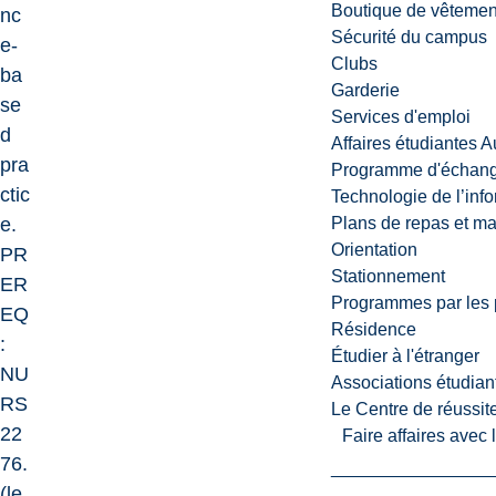
Boutique de vêtemen
nc
Sécurité du campus
e-
Clubs
ba
Garderie
se
Services d'emploi
d
Affaires étudiantes 
pra
Programme d'échange
ctic
Technologie de l’inf
e.
Plans de repas et m
Orientation
PR
Stationnement
ER
Programmes par les 
EQ
Résidence
:
Étudier à l'étranger
NU
Associations étudian
RS
Le Centre de réussite
22
Faire affaires avec
76.
(le