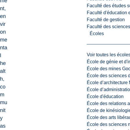
me
Faculté des études s
nt,
Faculté d'éducation e
en
Faculté de gestion
vir
Faculté des sciences,
on
Écoles
me
nta
Voir toutes les école
l
École de génie et d'
he
École des mines G
alt
École des sciences d
h,
École d’architectur
co
École d’administratio
m
École d'éducation
mu
École des relations 
nit
École de kinésiologi
École des arts libéra
y
École des sciences n
as