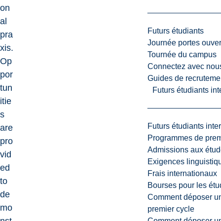
on
al
Futurs étudiants
pra
Journée portes ouver
xis.
Tournée du campus
Op
Connectez avec nou
por
Guides de recrutemen
tun
Futurs étudiants in
itie
s
Futurs étudiants inte
are
Programmes de premi
pro
Admissions aux étud
vid
Exigences linguistiq
ed
Frais internationaux
to
Bourses pour les étu
de
Comment déposer une
mo
premier cycle
Comment déposer une