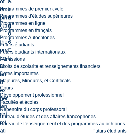
of
S
s
Programmes de premier cycle
em
-
i
Programmes d'études supérieures
piri
3
n
Programmes en ligne
cal
2
g
Programmes en français
,
0
Programmes Autochtones
the
6
Futurs étudiants
ore
E
Futurs étudiants internationaux
tic
L
Admissions
al,
Droits de scolarité et renseignements financiers
Dates importantes
an
Majeures, Mineures, et Certificats
d
Cours
ex
Développement professionnel
per
Facultés et écoles
ien
Répertoire du corps professoral
tial
Bureau d'études et des affaires francophones
rel
Bureau de l’enseignement et des programmes autochtones
ati
Futurs étudiants