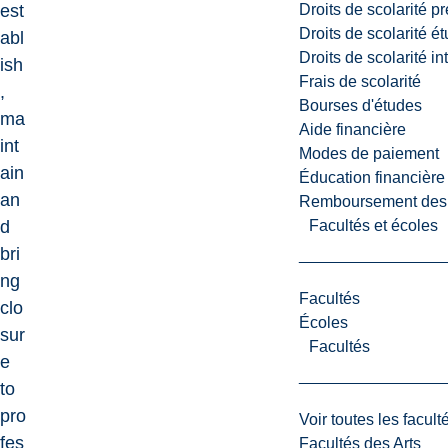
Droits de scolarité p
est
Droits de scolarité é
abl
Droits de scolarité i
ish
Frais de scolarité
,
Bourses d'études
ma
Aide financière
int
Modes de paiement
ain
Éducation financière
an
Remboursement des fr
Facultés et écoles
d
bri
ng
Facultés
clo
Écoles
sur
Facultés
e
to
pro
Voir toutes les facult
fes
Facultés des Arts