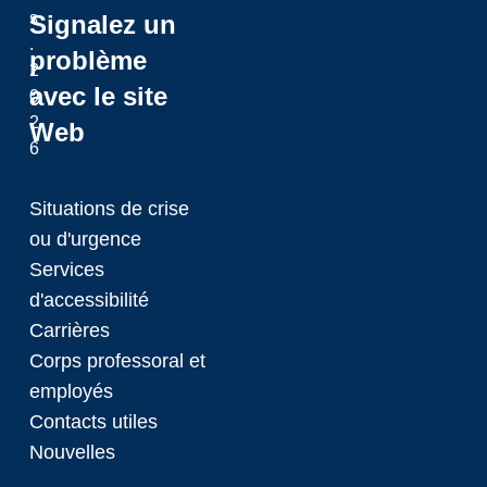
s
Signalez un
Services aux entrepr
.
Services de confére
problème
2
Service d'impression
avec le site
0
Équité, diversité et
2
Web
6
Bureau de l’équité, d
Politique d'accessibil
Situations de crise
Antiracisme-antihain
ou d'urgence
Mois de l'histoire de
Services
Toilettes inclusives
d'accessibilité
Prévention de la viol
Carrières
Santé et bien-être
Corps professoral et
employés
Counselling
Contacts utiles
Ré-U Friperie de La
Nouvelles
Banque alimentaire 