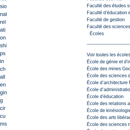
Faculté des études s
sio
Faculté d'éducation e
nal
Faculté de gestion
rel
Faculté des sciences,
ati
Écoles
on
shi
ps
Voir toutes les école
in
École de génie et d'
École des mines G
ch
École des sciences d
all
École d’architectur
en
École d’administratio
gin
École d'éducation
g
École des relations 
cir
École de kinésiologi
cu
École des arts libéra
ms
École des sciences n