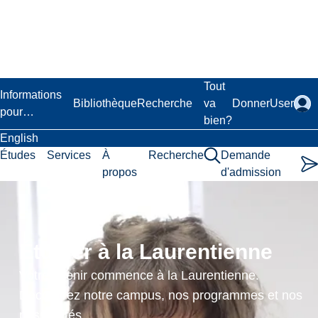
Passer
au
contenu
principal
Laurentian University
Tout
Informations
Bibliothèque
Recherche
va
Donner
User
pour…
bien?
English
Études
Services
À
Recherche
Demande
propos
d'admission
Relational
Practice
Étudier à la Laurentienne
III
Votre avenir commence à la Laurentienne.
Relationships
Découvrez notre campus, nos programmes et nos
possibilités.