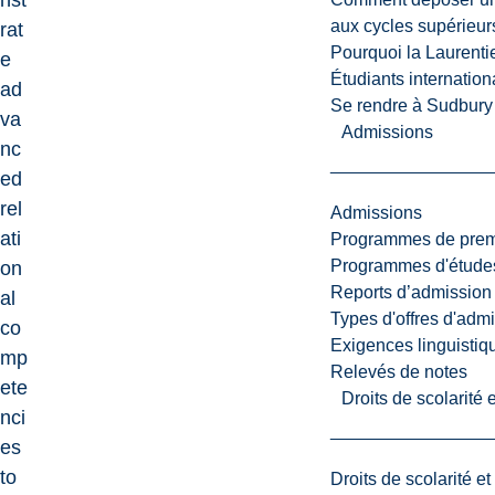
nst
aux cycles supérieur
rat
Pourquoi la Laurent
e
Étudiants internatio
ad
Se rendre à Sudbury
va
Admissions
nc
ed
rel
Admissions
ati
Programmes de premi
Programmes d'études
on
Reports d’admission
al
Types d'offres d'admi
co
Exigences linguistiq
mp
Relevés de notes
ete
Droits de scolarité
nci
es
to
Droits de scolarité e