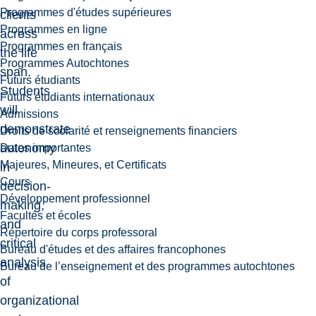
Programmes d'études supérieures
clients
Programmes en ligne
across
Programmes en français
the life
Programmes Autochtones
span.
Futurs étudiants
Students
Futurs étudiants internationaux
will
Admissions
demonstrate
Droits de scolarité et renseignements financiers
autonomy
Dates importantes
Majeures, Mineures, et Certificats
in
Cours
decision-
Développement professionnel
making,
Facultés et écoles
and
Répertoire du corps professoral
critical
Bureau d'études et des affaires francophones
analysis
Bureau de l’enseignement et des programmes autochtones
of
organizational