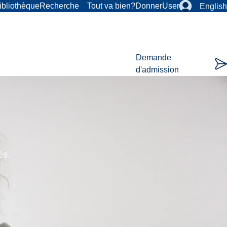
ibliothèque
Recherche
Tout va bien?
Donner
User
English
Demande
d'admission
és.