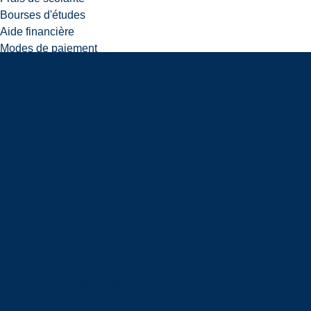
Bourses d'études
Aide financière
Modes de paiement
Éducation financière
Remboursement des frais de scolarité
Facultés et écoles
Facultés
Écoles
Facultés
Voir toutes les facultés
Facultés des Arts
Faculté des études supérieures
Faculté d'éducation et de la santé
Faculté de gestion