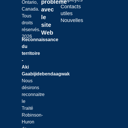
problème
Ontario,
Contacts
avec
Canada.
utiles
Tous
le
Nouvelles
droits
site
réservés.
Web
2026
Reconnaissance
du
territoire
-
Aki
Gaabijidebendaagwak
Nous
désirons
reconnaitre
le
Traité
Robinson-
Huron