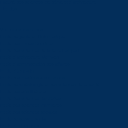
Faculté des sciences, de génie et d’architecture
Écoles
Voir toutes les écoles
École de génie et d'informatique
École des mines Goodman
École des sciences de la terre Harquail
École d’architecture McEwen
École d’administration des affaires
École d'éducation
École des relations autochtones
École de kinésiologie et des sciences de la santé
École des arts libéraux
École des sciences naturelles
École des sciences infirmières
École des sciences sociales
École de service social
École d’orthophonie