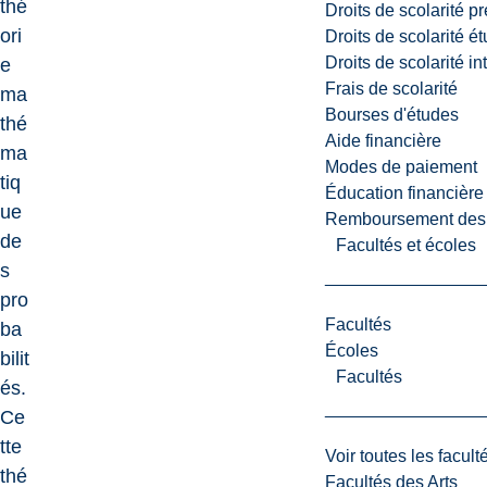
thé
Droits de scolarité p
ori
Droits de scolarité é
Droits de scolarité i
e
Frais de scolarité
ma
Bourses d'études
thé
Aide financière
ma
Modes de paiement
tiq
Éducation financière
ue
Remboursement des fr
de
Facultés et écoles
s
pro
Facultés
ba
Écoles
bilit
Facultés
és.
Ce
tte
Voir toutes les facult
thé
Facultés des Arts