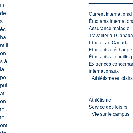
tir
de
Current International
s
Étudiants internatio
Assurance maladie
éc
Travailler au Canada
ha
Étudier au Canada
ntill
Étudiants d’échange 
on
Étudiants accueillis 
s à
Exigences concernan
la
internationaux
po
Athlétisme et loisir
pul
ati
Athlétisme
on
Service des loisirs
tou
Vie sur le campus
te
ent