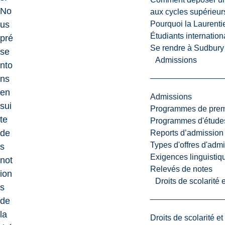
No
aux cycles supérieur
Pourquoi la Laurent
us
Étudiants internatio
pré
Se rendre à Sudbury
se
Admissions
nto
ns
en
Admissions
sui
Programmes de premi
te
Programmes d'études
de
Reports d’admission
Types d'offres d'admi
s
Exigences linguistiq
not
Relevés de notes
ion
Droits de scolarité
s
de
la
Droits de scolarité e