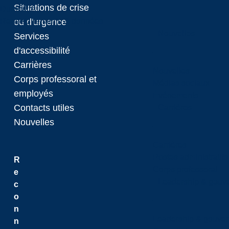
Situations de crise
Durabilité
Renseignements & données
ou d'urgence
Nouvelles
Services
d'accessibilité
Carrières
Nouvelles
Corps professoral et
Médias sociaux
employés
Événements
Contacts utiles
Carrières
Nouvelles
Carrières
Postes administratifs
R
Corps professoral
e
Leadership & gouv
c
o
n
Leadership & gouve
n