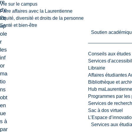
re
Vie sur le campus
d'e
Faire affaires avec la Laurentienne
xtr
Équité, diversité et droits de la personne
Santé et bien-être
ap
Soutien académiqu
ole
r
les
Conseils aux études
inf
Services d'accessibil
or
Librairie
ma
Affaires étudiantes 
tio
Bibliothèque et arch
ns
Hub maLaurentienn
Programmes par les 
obt
Services de recherc
en
Sac à dos virtuel
ue
L’Espace d’innovatio
s à
Services aux étudia
par