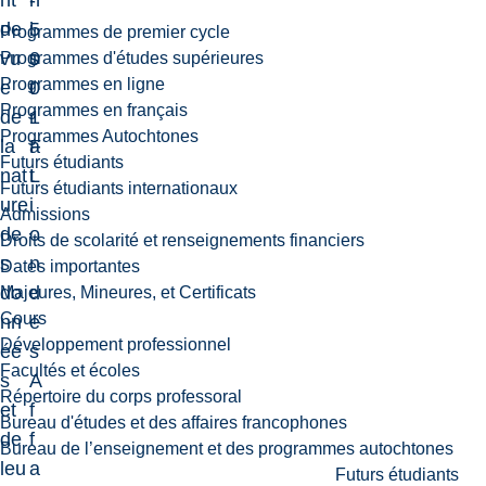
nt
-
n
de
5
i
Programmes de premier cycle
vu
0
s
Programmes d'études supérieures
Programmes en ligne
e
0
t
Programmes en français
de
1
r
Programmes Autochtones
la
F
a
Futurs étudiants
nat
L
t
Futurs étudiants internationaux
ure
i
Admissions
de
o
Droits de scolarité et renseignements financiers
s
n
Dates importantes
do
d
Majeures, Mineures, et Certificats
Cours
nn
e
Développement professionnel
ée
s
Facultés et écoles
s
A
Répertoire du corps professoral
et
f
Bureau d'études et des affaires francophones
de
f
Bureau de l’enseignement et des programmes autochtones
leu
a
Futurs étudiants