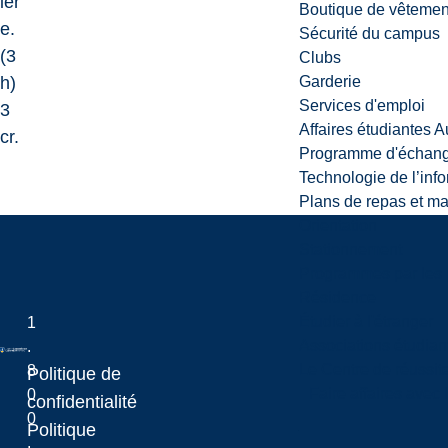
ièr
Boutique de vêtemen
e.
Sécurité du campus
(3
Clubs
h)
Garderie
Services d'emploi
3
Affaires étudiantes 
cr.
Programme d'échange
Technologie de l’inf
Plans de repas et m
Orientation
Stationnement
Programmes par les 
Résidence
Étudier à l'étranger
1
Associations étudian
.
Le Centre de réussite
8
Politique de
Faire affaires avec
0
Laurentian University
confidentialité
0
Politique
.