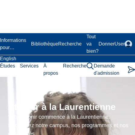
Passer
au
contenu
principal
Laurentian University
Tout
Informations
Bibliothèque
Recherche
va
Donner
User
pour…
bien?
English
Études
Services
À
Recherche
Demande
propos
d'admission
Statistique
pour
Étudier à la Laurentienne
la
Votre avenir commence à la Laurentienne.
gestion
Découvrez notre campus, nos programmes et nos
possibilités.