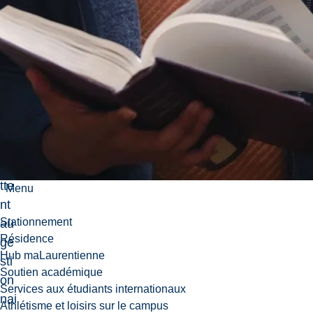
sta
tisti
qu
es.
Cel
les
-ci
per
me
tte
Menu
nt
Stationnement
au
Résidence
ge
Hub maLaurentienne
sti
Soutien académique
on
Services aux étudiants internationaux
nai
Athlétisme et loisirs sur le campus