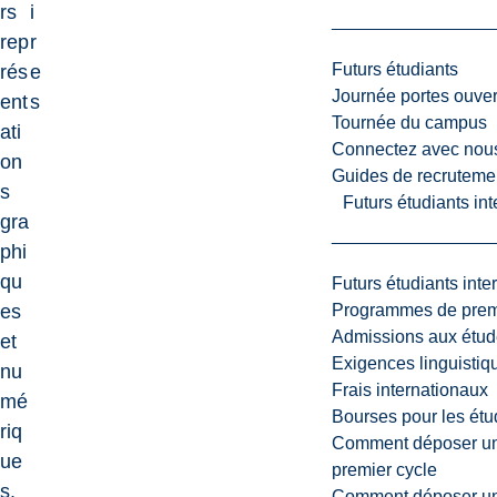
rs
i
rep
r
Futurs étudiants
rés
e
Journée portes ouver
ent
s
Tournée du campus
ati
Connectez avec nou
on
Guides de recrutemen
s
Futurs étudiants in
gra
phi
qu
Futurs étudiants inte
Programmes de premi
es
Admissions aux étud
et
Exigences linguistiq
nu
Frais internationaux
mé
Bourses pour les étu
riq
Comment déposer une
ue
premier cycle
s.
Comment déposer une