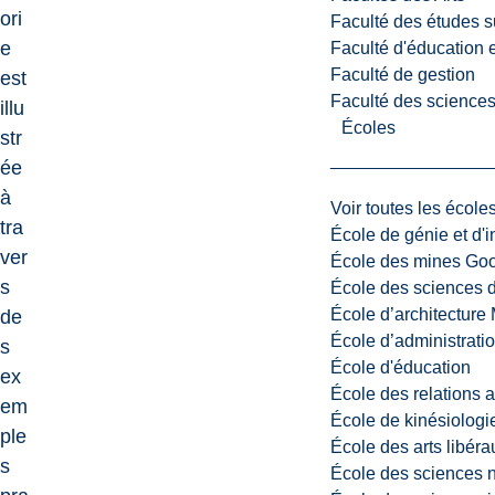
ori
Faculté des études s
e
Faculté d'éducation e
Faculté de gestion
est
Faculté des sciences,
illu
Écoles
str
ée
à
Voir toutes les école
tra
École de génie et d'
ver
École des mines G
s
École des sciences d
École d’architectur
de
École d’administratio
s
École d'éducation
ex
École des relations 
em
École de kinésiologi
ple
École des arts libéra
s
École des sciences n