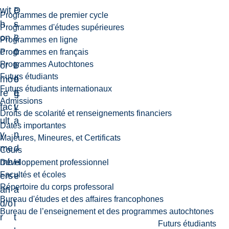
wit
D
e
Programmes de premier cycle
h
-
s
Programmes d'études supérieures
on
3
i
Programmes en ligne
e
0
o
Programmes en français
Programmes Autochtones
or
5
l
Futurs étudiants
mo
9
o
Futurs étudiants internationaux
re
E
g
Admissions
fac
L
y
Droits de scolarité et renseignements financiers
ult
a
Dates importantes
y
n
Majeures, Mineures, et Certificats
me
d
Cours
mb
H
Développement professionnel
Facultés et écoles
ers
e
Répertoire du corps professoral
an
a
Bureau d'études et des affaires francophones
d/o
l
Bureau de l’enseignement et des programmes autochtones
r
t
Futurs étudiants