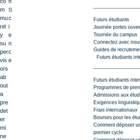
co
h
m
S
mu
c
Futurs étudiants
nit
i
Journée portes ouver
Tournée du campus
y
e
Connectez avec nou
su
n
Guides de recrutemen
per
c
Futurs étudiants in
vis
e
ors
ab
Futurs étudiants inte
out
Programmes de premi
a
Admissions aux étud
pre
Exigences linguistiq
Frais internationaux
det
Bourses pour les étu
er
Comment déposer une
mi
premier cycle
ne
Comment déposer une