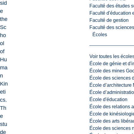
sid
Faculté des études s
e
Faculté d'éducation e
the
Faculté de gestion
Sc
Faculté des sciences,
Écoles
ho
ol
of
Voir toutes les école
Hu
École de génie et d'
ma
École des mines G
n
École des sciences d
Kin
École d’architectur
eti
École d’administratio
École d'éducation
cs.
École des relations 
Th
École de kinésiologi
e
École des arts libéra
stu
École des sciences n
de