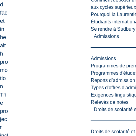
d
aux cycles supérieur
fac
Pourquoi la Laurent
et
Étudiants internatio
in
Se rendre à Sudbury
Admissions
he
alt
h
Admissions
pro
Programmes de premi
mo
Programmes d'études
tio
Reports d’admission
n.
Types d'offres d'admi
Th
Exigences linguistiq
Relevés de notes
e
Droits de scolarité
pro
jec
t
Droits de scolarité e
incl