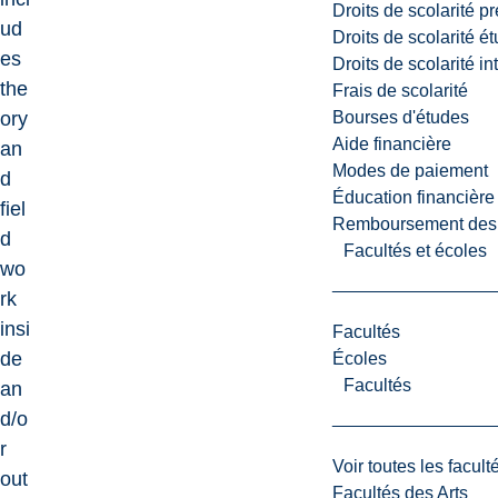
Droits de scolarité p
ud
Droits de scolarité é
es
Droits de scolarité i
the
Frais de scolarité
Bourses d'études
ory
Aide financière
an
Modes de paiement
d
Éducation financière
fiel
Remboursement des fr
d
Facultés et écoles
wo
rk
insi
Facultés
de
Écoles
Facultés
an
d/o
r
Voir toutes les facult
out
Facultés des Arts