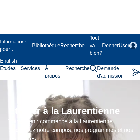
Passer
au
contenu
principal
Laurentian University
Tout
Informations
Bibliothèque
Recherche
va
Donner
User
pour…
bien?
English
Études
Services
À
Recherche
Demande
propos
d'admission
Practicum
in
Étudier à la Laurentienne
Health
Votre avenir commence à la Laurentienne.
Promotion
Découvrez notre campus, nos programmes et nos
possibilités.