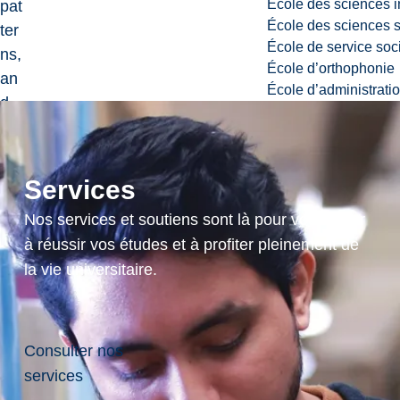
École des sciences i
pat
École des sciences s
ter
École de service soc
ns,
École d’orthophonie
an
École d’administrati
d
saf
ety
are
Services
als
Nos services et soutiens sont là pour vous aider
o
à réussir vos études et à profiter pleinement de
co
la vie universitaire.
nsi
der
ed.
PR
Consulter nos
ER
services
EQ