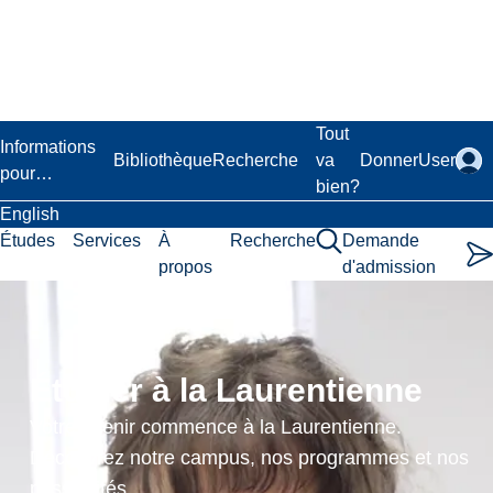
Passer
au
contenu
principal
Laurentian University
Tout
Informations
Bibliothèque
Recherche
va
Donner
User
pour…
bien?
English
Études
Services
À
Recherche
Demande
propos
d'admission
Raquet
Sports
Étudier à la Laurentienne
(Squash,
Votre avenir commence à la Laurentienne.
Advanced
Découvrez notre campus, nos programmes et nos
possibilités.