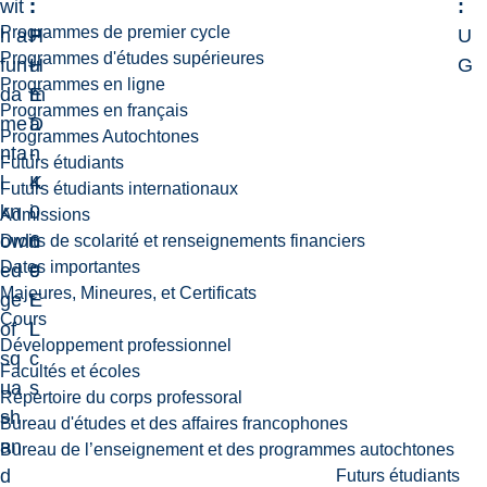
wit
:
:
:
Programmes de premier cycle
h a
P
H
U
Programmes d'études supérieures
fun
H
u
G
Programmes en ligne
da
E
m
Programmes en français
me
D
a
Programmes Autochtones
nta
-
n
Futurs étudiants
l
4
K
Futurs étudiants internationaux
kn
0
i
Admissions
owl
6
n
Droits de scolarité et renseignements financiers
Dates importantes
ed
9
e
Majeures, Mineures, et Certificats
ge
E
t
Cours
of
L
i
Développement professionnel
sq
c
Facultés et écoles
ua
s
Répertoire du corps professoral
sh
Bureau d'études et des affaires francophones
an
Bureau de l’enseignement et des programmes autochtones
d
Futurs étudiants