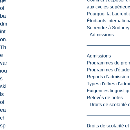
ge
aux cycles supérieur
of
Pourquoi la Laurent
ba
Étudiants internatio
dm
Se rendre à Sudbury
int
Admissions
on.
Th
e
Admissions
var
Programmes de premi
Programmes d'études
iou
Reports d’admission
s
Types d'offres d'admi
skil
Exigences linguistiq
ls
Relevés de notes
of
Droits de scolarité
ea
ch
sp
Droits de scolarité e