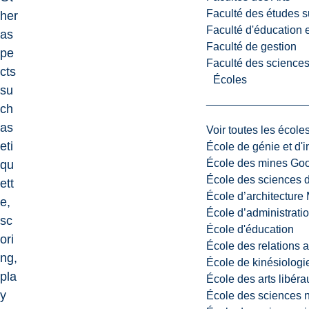
Faculté des études s
her
Faculté d'éducation e
as
Faculté de gestion
pe
Faculté des sciences,
cts
Écoles
su
ch
as
Voir toutes les école
eti
École de génie et d'
École des mines G
qu
École des sciences d
ett
École d’architectur
e,
École d’administratio
sc
École d'éducation
ori
École des relations 
ng,
École de kinésiologi
pla
École des arts libéra
y
École des sciences n