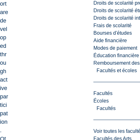
Droits de scolarité p
ort
Droits de scolarité é
are
Droits de scolarité i
de
Frais de scolarité
vel
Bourses d'études
op
Aide financière
ed
Modes de paiement
thr
Éducation financière
ou
Remboursement des fr
Facultés et écoles
gh
act
ive
Facultés
par
Écoles
tici
Facultés
pat
ion
.
Voir toutes les facult
Ot
Facultés des Arts