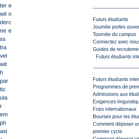
ter
e
wil
n
Futurs étudiants
der
c
Journée portes ouver
ne
e
Tournée du campus
ss
Connectez avec nou
tra
Guides de recrutemen
vel
Futurs étudiants in
wit
h
Futurs étudiants inte
par
Programmes de premi
tic
Admissions aux étud
ula
Exigences linguistiq
r
Frais internationaux
em
Bourses pour les étu
ph
Comment déposer une
asi
premier cycle
Comment déposer une