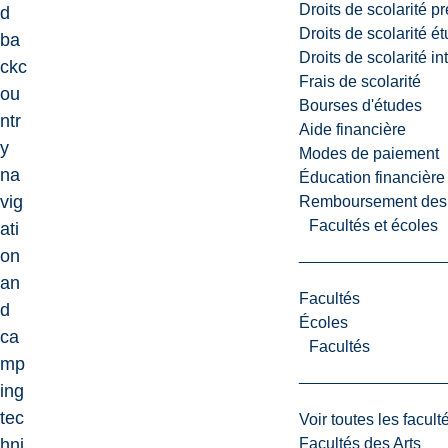
Droits de scolarité p
d
Droits de scolarité é
ba
Droits de scolarité i
ckc
Frais de scolarité
ou
Bourses d'études
ntr
Aide financière
y
Modes de paiement
na
Éducation financière
vig
Remboursement des fr
Facultés et écoles
ati
on
an
Facultés
d
Écoles
ca
Facultés
mp
ing
tec
Voir toutes les facult
Facultés des Arts
hni