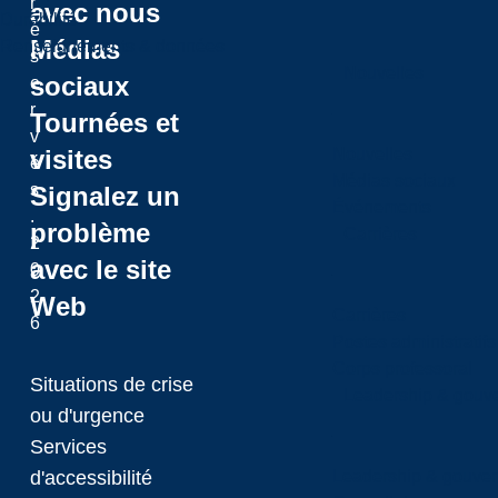
r
avec nous
Durabilité
é
Médias
Renseignements & données
s
Nouvelles
sociaux
e
r
Tournées et
v
Nouvelles
visites
é
Médias sociaux
s
Signalez un
Événements
.
problème
Carrières
2
avec le site
0
2
Web
Carrières
6
Postes administratifs
Corps professoral
Situations de crise
Leadership & gouv
ou d'urgence
Services
Leadership & gouve
d'accessibilité