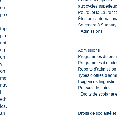
s
aux cycles supérieur
on
Pourquoi la Laurent
pre
Étudiants internatio
-
Se rendre à Sudbury
trip
Admissions
pla
nni
ng,
Admissions
Programmes de premi
en
Programmes d'études
vir
Reports d’admission
on
Types d'offres d'admi
me
Exigences linguistiq
nta
Relevés de notes
l
Droits de scolarité
eth
ics,
an
Droits de scolarité e