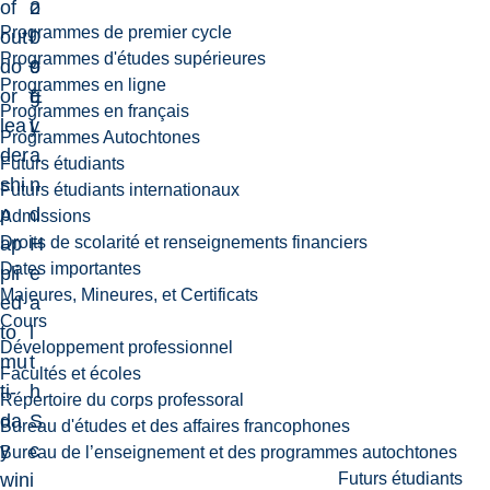
of
2
o
Programmes de premier cycle
out
0
l
Programmes d'études supérieures
do
9
o
Programmes en ligne
or
E
g
Programmes en français
lea
L
y
Programmes Autochtones
der
a
Futurs étudiants
shi
n
Futurs étudiants internationaux
p
d
Admissions
Droits de scolarité et renseignements financiers
ap
H
Dates importantes
pli
e
Majeures, Mineures, et Certificats
ed
a
Cours
to
l
Développement professionnel
mu
t
Facultés et écoles
ti-
h
Répertoire du corps professoral
da
S
Bureau d'études et des affaires francophones
y
c
Bureau de l’enseignement et des programmes autochtones
Futurs étudiants
win
i