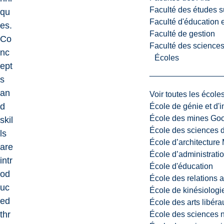
Faculté des études s
qu
Faculté d'éducation e
es.
Faculté de gestion
Co
Faculté des sciences,
nc
Écoles
ept
s
an
Voir toutes les école
d
École de génie et d'
École des mines G
skil
École des sciences d
ls
École d’architectur
are
École d’administratio
intr
École d'éducation
od
École des relations 
uc
École de kinésiologi
ed
École des arts libéra
thr
École des sciences n