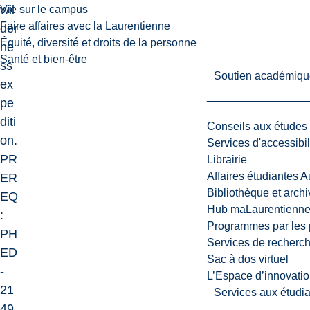
wil
Vie sur le campus
Faire affaires avec la Laurentienne
der
Équité, diversité et droits de la personne
ne
Santé et bien-être
ss
Soutien académiqu
ex
pe
diti
Conseils aux études
on.
Services d'accessibil
PR
Librairie
Affaires étudiantes 
ER
Bibliothèque et arch
EQ
Hub maLaurentienn
:
Programmes par les 
PH
Services de recherc
ED
Sac à dos virtuel
-
L’Espace d’innovatio
21
Services aux étudia
49