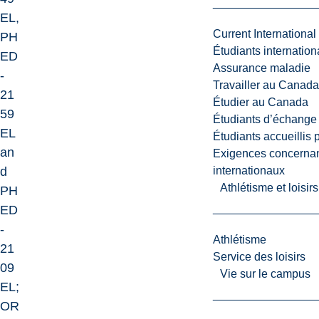
EL,
Current International
PH
Étudiants internatio
ED
Assurance maladie
-
Travailler au Canada
21
Étudier au Canada
59
Étudiants d’échange 
EL
Étudiants accueillis 
an
Exigences concernan
d
internationaux
Athlétisme et loisir
PH
ED
-
Athlétisme
21
Service des loisirs
09
Vie sur le campus
EL;
OR