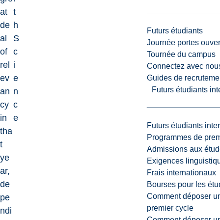
at
t
de
h
Futurs étudiants
al
S
Journée portes ouver
of
c
Tournée du campus
rel
i
Connectez avec nou
ev
e
Guides de recrutemen
Futurs étudiants in
an
n
cy
c
in
e
Futurs étudiants inte
tha
Programmes de premi
t
Admissions aux étud
ye
Exigences linguistiq
ar,
Frais internationaux
de
Bourses pour les étu
Comment déposer une
pe
premier cycle
ndi
Comment déposer une