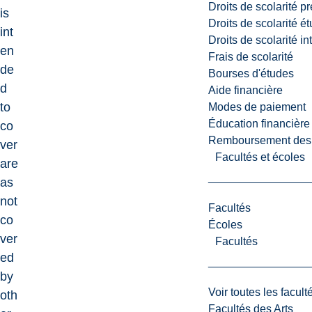
Droits de scolarité p
is
Droits de scolarité é
int
Droits de scolarité i
en
Frais de scolarité
de
Bourses d'études
d
Aide financière
to
Modes de paiement
Éducation financière
co
Remboursement des fr
ver
Facultés et écoles
are
as
not
Facultés
co
Écoles
ver
Facultés
ed
by
Voir toutes les facult
oth
Facultés des Arts