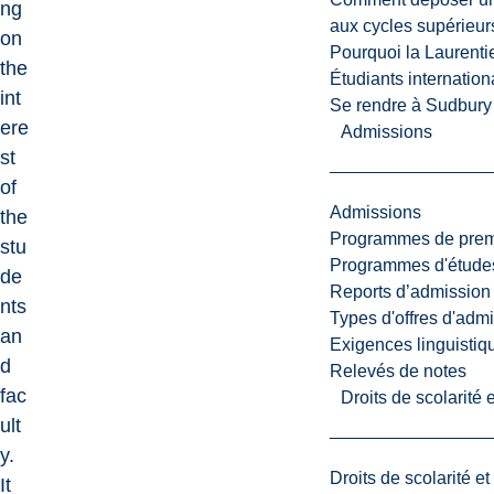
ng
aux cycles supérieur
on
Pourquoi la Laurent
the
Étudiants internatio
int
Se rendre à Sudbury
ere
Admissions
st
of
Admissions
the
Programmes de premi
stu
Programmes d'études
de
Reports d’admission
nts
Types d'offres d'admi
an
Exigences linguistiq
d
Relevés de notes
fac
Droits de scolarité
ult
y.
Droits de scolarité e
It