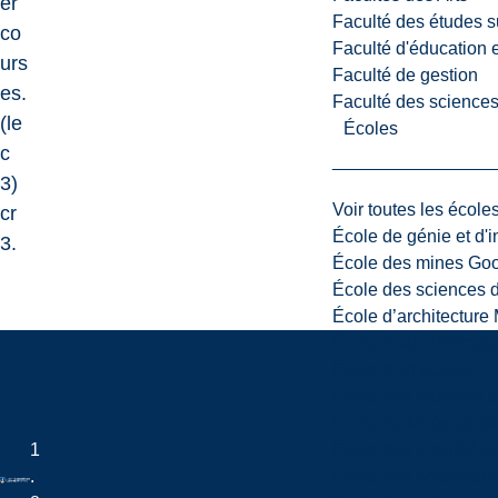
er
Faculté des études s
co
Faculté d'éducation e
urs
Faculté de gestion
es.
Faculté des sciences,
(le
Écoles
c
3)
Voir toutes les école
cr
École de génie et d'
3.
École des mines G
École des sciences d
École d’architectur
École d’administratio
École d'éducation
École des relations 
École de kinésiologi
École des arts libéra
1
École des sciences n
.