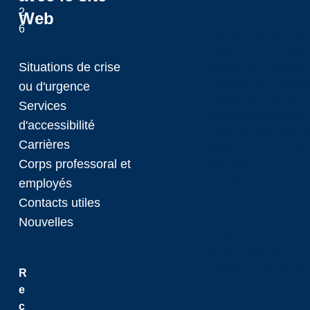
2
Web
6
Current International
Étudiants internatio
Situations de crise
Assurance maladie
Travailler au Canada
ou d'urgence
Étudier au Canada
Services
Étudiants d’échange 
d'accessibilité
Étudiants accueillis 
Carrières
Exigences concernan
Corps professoral et
internationaux
employés
Athlétisme et loisir
Contacts utiles
Nouvelles
Athlétisme
Service des loisirs
Vie sur le campus
R
e
c