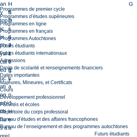
an
H
i
G
Programmes de premier cycle
y
E
n
Programmes d'études supérieures
top
D
e
Programmes en ligne
ic
-
s
Programmes en français
in
4
i
Programmes Autochtones
ph
7
o
Futurs étudiants
Futurs étudiants internationaux
ysi
1
l
Admissions
cal
7
o
Droits de scolarité et renseignements financiers
ed
E
g
Dates importantes
uc
L
y
Majeures, Mineures, et Certificats
ati
a
Cours
on,
n
Développement professionnel
whi
d
Facultés et écoles
ch
H
Répertoire du corps professoral
Bureau d'études et des affaires francophones
ha
e
Bureau de l’enseignement et des programmes autochtones
s a
a
Futurs étudiants
gre
l