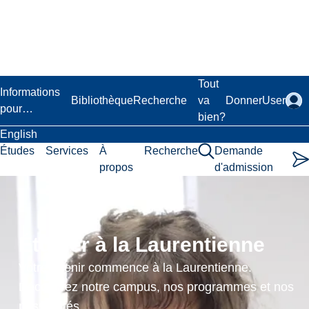
Passer
au
contenu
principal
Laurentian University
Tout
Informations
Bibliothèque
Recherche
va
Donner
User
pour…
bien?
English
Études
Services
À
Recherche
Demande
propos
d'admission
Current
Issues
Étudier à la Laurentienne
in
Votre avenir commence à la Laurentienne.
Physical
Découvrez notre campus, nos programmes et nos
possibilités.