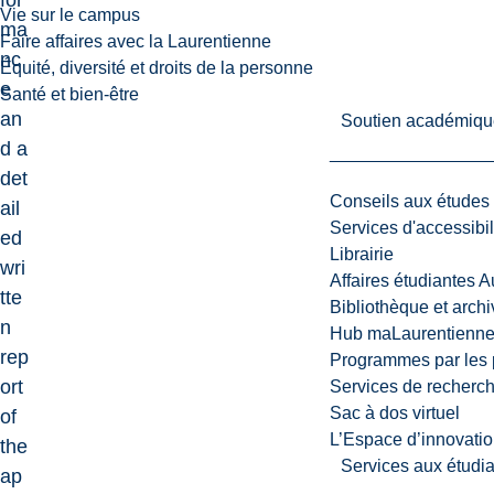
for
Vie sur le campus
ma
Faire affaires avec la Laurentienne
nc
Équité, diversité et droits de la personne
e
Santé et bien-être
an
Soutien académiqu
d a
det
Conseils aux études
ail
Services d'accessibil
ed
Librairie
wri
Affaires étudiantes 
tte
Bibliothèque et arch
n
Hub maLaurentienn
rep
Programmes par les 
ort
Services de recherc
Sac à dos virtuel
of
L’Espace d’innovatio
the
Services aux étudia
ap