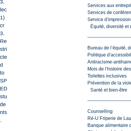
3,
Services aux entrepr
lec
Services de confére
1)
Service d'impression
cr
Équité, diversité et
3.
Re
Bureau de l’équité, d
stri
Politique d'accessibil
cte
Antiracisme-antihain
d
Mois de l'histoire de
to
Toilettes inclusives
SP
Prévention de la viol
ED
Santé et bien-être
stu
de
Counselling
nts
Ré-U Friperie de La
.
Banque alimentaire 