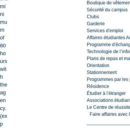
Boutique de vêtemen
mi
Sécurité du campus
ni
Clubs
mu
Garderie
m
Services d'emploi
of
Affaires étudiantes 
Programme d'échange
80
Technologie de l’inf
ho
Plans de repas et m
urs
Orientation
wit
Stationnement
h
Programmes par les 
the
Résidence
ag
Étudier à l'étranger
en
Associations étudian
Le Centre de réussite
cy.
Faire affaires avec
(ex
p