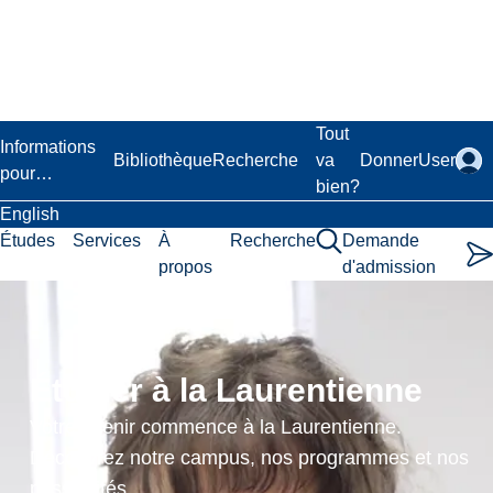
Passer
au
contenu
principal
Laurentian University
Tout
Informations
Bibliothèque
Recherche
va
Donner
User
pour…
bien?
English
Études
Services
À
Recherche
Demande
propos
d'admission
Sport
and
Étudier à la Laurentienne
Physical
Votre avenir commence à la Laurentienne.
Education
Découvrez notre campus, nos programmes et nos
possibilités.