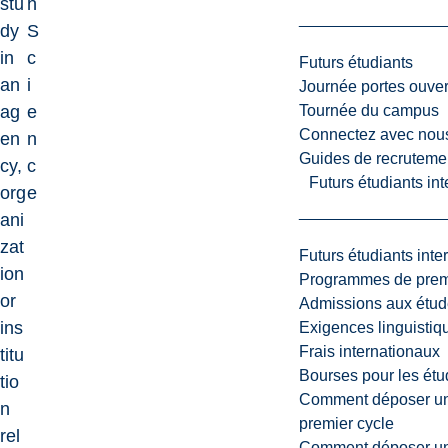
stu
h
dy
S
in
c
Futurs étudiants
an
i
Journée portes ouver
Tournée du campus
ag
e
Connectez avec nou
en
n
Guides de recrutemen
cy,
c
Futurs étudiants in
org
e
ani
zat
Futurs étudiants inte
ion
Programmes de premi
or
Admissions aux étud
ins
Exigences linguistiq
Frais internationaux
titu
Bourses pour les étu
tio
Comment déposer une
n
premier cycle
rel
Comment déposer une