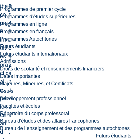
the
D
e
Programmes de premier cycle
co
-
s
Programmes d'études supérieures
urs
4
i
Programmes en ligne
e
9
o
Programmes en français
Programmes Autochtones
inv
0
l
Futurs étudiants
olv
7
o
Futurs étudiants internationaux
es
E
g
Admissions
pra
L
y
Droits de scolarité et renseignements financiers
ctic
a
Dates importantes
al
n
Majeures, Mineures, et Certificats
ex
d
Cours
per
H
Développement professionnel
Facultés et écoles
ien
e
Répertoire du corps professoral
ce
a
Bureau d'études et des affaires francophones
an
l
Bureau de l’enseignement et des programmes autochtones
d
t
Futurs étudiants