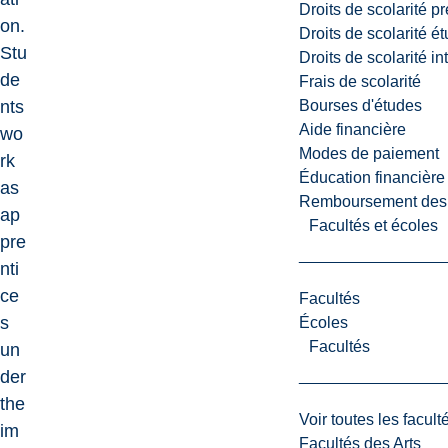
Droits de scolarité p
on.
Droits de scolarité é
Stu
Droits de scolarité i
de
Frais de scolarité
Bourses d'études
nts
Aide financière
wo
Modes de paiement
rk
Éducation financière
as
Remboursement des fr
ap
Facultés et écoles
pre
nti
ce
Facultés
s
Écoles
Facultés
un
der
the
Voir toutes les facult
im
Facultés des Arts