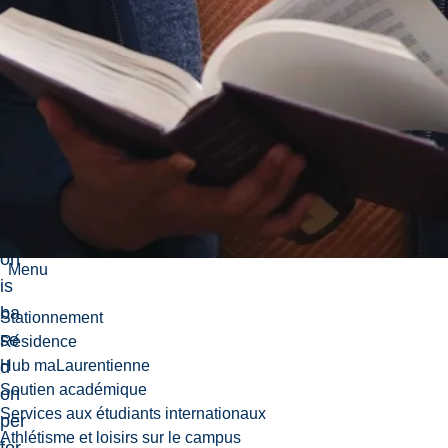
mi
nar
se
ssi
on
s.
Ev
alu
ati
on
Menu
is
ba
Stationnement
se
Résidence
d
Hub maLaurentienne
Soutien académique
on
Services aux étudiants internationaux
per
Athlétisme et loisirs sur le campus