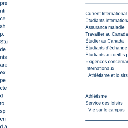
pre
nti
Current International
ce
Étudiants internatio
shi
Assurance maladie
p.
Travailler au Canada
Étudier au Canada
Stu
Étudiants d’échange 
de
Étudiants accueillis 
nts
Exigences concernan
are
internationaux
ex
Athlétisme et loisir
pe
cte
d
Athlétisme
to
Service des loisirs
Vie sur le campus
sp
en
d a