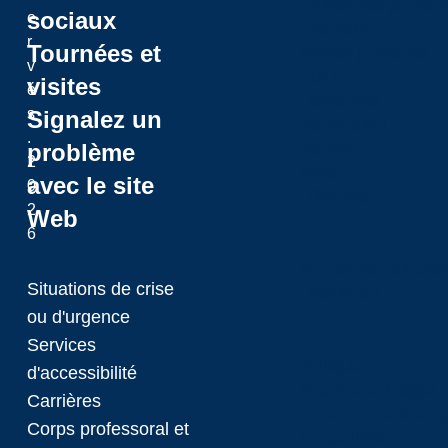
Conseil des gouvern
sociaux
e
Chancelier
r
Tournées et
Affaires juridiques
v
CULFA
visites
é
Leadership
s
Signalez un
Planification
.
problème
Rectrice
2
Sénat
avec le site
0
Rectrice
2
Web
6
Tournée de consultat
Situations de crise
Politiques
ou d'urgence
Services
Politiques
d'accessibilité
Finances et budget
Carrières
D’Assurance de la qua
Corps professoral et
Accessibilité