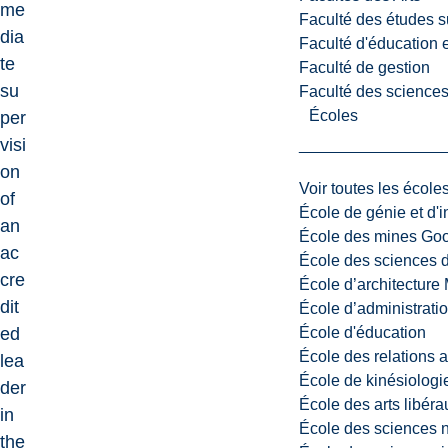
me
Faculté des études s
dia
Faculté d'éducation e
te
Faculté de gestion
su
Faculté des sciences,
Écoles
per
visi
on
Voir toutes les école
of
École de génie et d'
an
École des mines G
ac
École des sciences d
cre
École d’architectur
dit
École d’administratio
École d'éducation
ed
École des relations 
lea
École de kinésiologi
der
École des arts libéra
in
École des sciences n
the