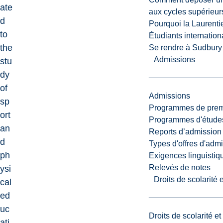
ate
aux cycles supérieur
d
Pourquoi la Laurent
to
Étudiants internatio
the
Se rendre à Sudbury
Admissions
stu
dy
of
Admissions
sp
Programmes de premi
ort
Programmes d'études
an
Reports d’admission
d
Types d'offres d'admi
ph
Exigences linguistiq
Relevés de notes
ysi
Droits de scolarité
cal
ed
uc
Droits de scolarité e
ati