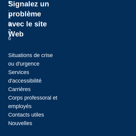
s
Signalez un
Boutique de vêtemen
.
Sécurité du campus
problème
2
Clubs
avec le site
0
Garderie
2
Services d'emploi
Web
6
Affaires étudiantes 
Programme d'échange
Technologie de l’inf
Situations de crise
Plans de repas et m
ou d'urgence
Orientation
Services
Stationnement
d'accessibilité
Programmes par les 
Carrières
Résidence
Corps professoral et
Étudier à l'étranger
Associations étudian
employés
Le Centre de réussite
Contacts utiles
Faire affaires avec
Nouvelles