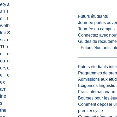
ety
a
an
l
Futurs étudiants
d
t
Journée portes ouver
wel
h
Tournée du campus
lne
S
Connectez avec nou
ss.
c
Guides de recrutemen
Th
i
Futurs étudiants in
e
e
co
n
Futurs étudiants inte
urs
c
Programmes de premi
e
e
Admissions aux étud
ex
Exigences linguistiq
am
Frais internationaux
ine
Bourses pour les étu
s
Comment déposer une
the
premier cycle
Comment déposer une