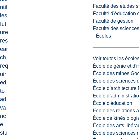
Faculté des études s
ntif
Faculté d'éducation e
ies
Faculté de gestion
fut
Faculté des sciences,
ure
Écoles
res
ear
ch
Voir toutes les école
req
École de génie et d'
École des mines G
uir
École des sciences d
ed
École d’architectur
to
École d’administratio
ad
École d'éducation
va
École des relations 
nc
École de kinésiologi
e
École des arts libéra
stu
École des sciences n