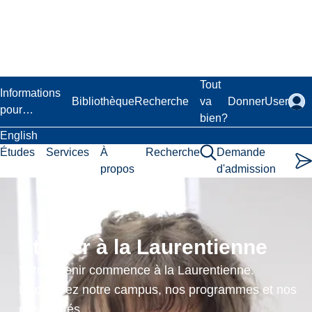
Passer
au
contenu
principal
Laurentian University
Tout
Informations
Bibliothèque
Recherche
va
Donner
User
pour…
bien?
English
Études
Services
À
Recherche
Demande
propos
d'admission
Seminar
in
Étudier à la Laurentienne
Occupational
Votre avenir commence à la Laurentienne.
Health,
Découvrez notre campus, nos programmes et nos
possibilités.