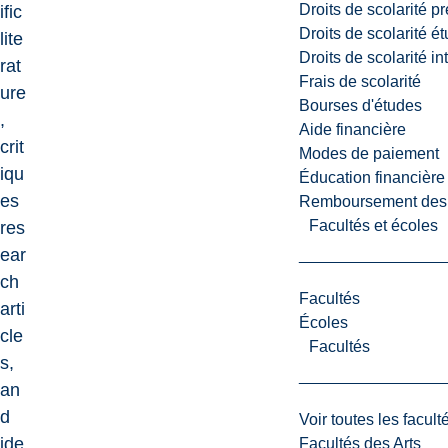
Droits de scolarité p
ific
Droits de scolarité é
lite
Droits de scolarité i
rat
Frais de scolarité
ure
Bourses d'études
,
Aide financière
crit
Modes de paiement
iqu
Éducation financière
es
Remboursement des fr
Facultés et écoles
res
ear
ch
Facultés
arti
Écoles
cle
Facultés
s,
an
d
Voir toutes les facult
ide
Facultés des Arts