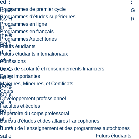
ed
:
:
:
Programmes de premier cycle
top
P
K
G
Programmes d'études supérieures
ics
H
i
R
Programmes en ligne
in
E
n
Programmes en français
the
D
e
Programmes Autochtones
fiel
-
s
Futurs étudiants
d
5
i
Futurs étudiants internationaux
of
2
o
Admissions
oc
1
l
Droits de scolarité et renseignements financiers
Dates importantes
cu
6
o
Majeures, Mineures, et Certificats
pat
E
g
Cours
ion
L
y
Développement professionnel
al
a
Facultés et écoles
he
n
Répertoire du corps professoral
alt
d
Bureau d'études et des affaires francophones
h,
H
Bureau de l’enseignement et des programmes autochtones
saf
e
Futurs étudiants