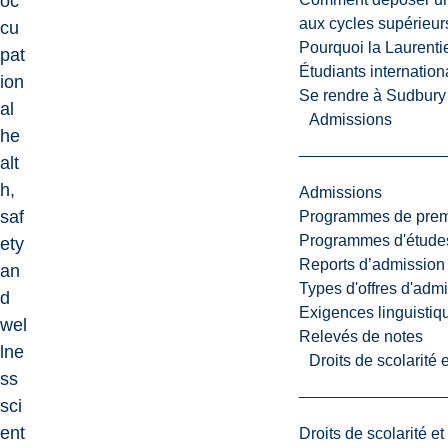
oc
aux cycles supérieur
cu
Pourquoi la Laurent
pat
Étudiants internatio
ion
Se rendre à Sudbury
al
Admissions
he
alt
h,
Admissions
saf
Programmes de premi
Programmes d'études
ety
Reports d’admission
an
Types d'offres d'admi
d
Exigences linguistiq
wel
Relevés de notes
lne
Droits de scolarité
ss
sci
ent
Droits de scolarité e