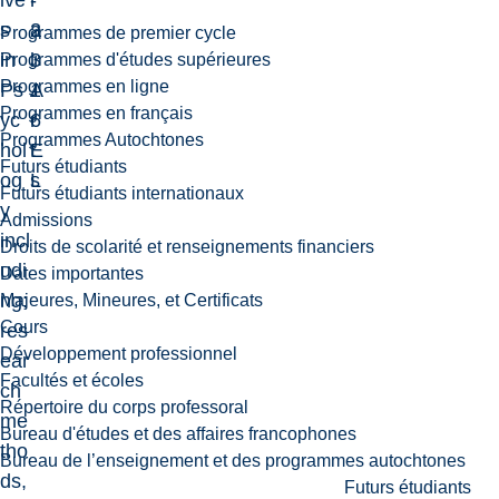
ive
-
r
s
2
a
Programmes de premier cycle
in
3
l
Programmes d'études supérieures
Programmes en ligne
Ps
1
A
Programmes en français
yc
6
r
Programmes Autochtones
hol
E
t
Futurs étudiants
og
L
s
Futurs étudiants internationaux
y
Admissions
incl
Droits de scolarité et renseignements financiers
udi
Dates importantes
ng:
Majeures, Mineures, et Certificats
Cours
res
Développement professionnel
ear
Facultés et écoles
ch
Répertoire du corps professoral
me
Bureau d'études et des affaires francophones
tho
Bureau de l’enseignement et des programmes autochtones
ds,
Futurs étudiants