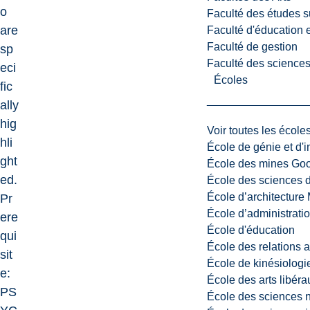
o
Faculté des études s
are
Faculté d'éducation e
Faculté de gestion
sp
Faculté des sciences,
eci
Écoles
fic
ally
hig
Voir toutes les école
hli
École de génie et d'
ght
École des mines G
ed.
École des sciences d
École d’architectur
Pr
École d’administratio
ere
École d'éducation
qui
École des relations 
sit
École de kinésiologi
e:
École des arts libéra
PS
École des sciences n