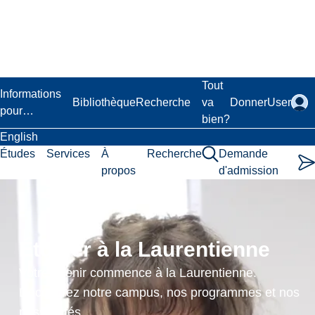
Passer
au
contenu
principal
Laurentian University
Tout
Informations
Bibliothèque
Recherche
va
Donner
User
pour…
bien?
English
Études
Services
À
Recherche
Demande
propos
d'admission
Indigenous
Perspectives
Étudier à la Laurentienne
on
Votre avenir commence à la Laurentienne.
Psychology
Découvrez notre campus, nos programmes et nos
possibilités.