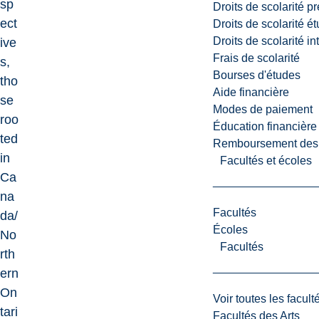
sp
Droits de scolarité p
ect
Droits de scolarité é
Droits de scolarité i
ive
Frais de scolarité
s,
Bourses d'études
tho
Aide financière
se
Modes de paiement
roo
Éducation financière
ted
Remboursement des fr
in
Facultés et écoles
Ca
na
Facultés
da/
Écoles
No
Facultés
rth
ern
On
Voir toutes les facult
tari
Facultés des Arts