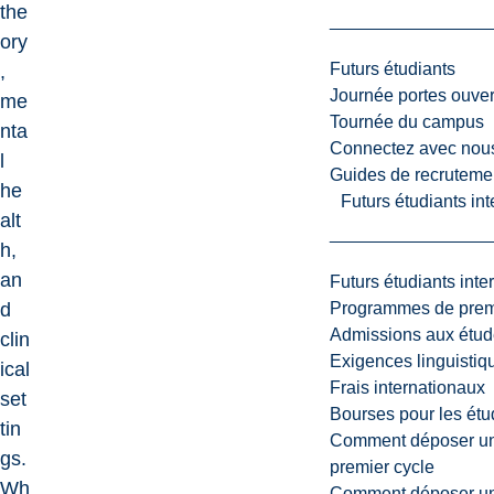
the
ory
Futurs étudiants
,
Journée portes ouver
me
Tournée du campus
nta
Connectez avec nou
l
Guides de recrutemen
he
Futurs étudiants in
alt
h,
an
Futurs étudiants inte
Programmes de premi
d
Admissions aux étud
clin
Exigences linguistiq
ical
Frais internationaux
set
Bourses pour les étu
tin
Comment déposer une
gs.
premier cycle
Wh
Comment déposer une