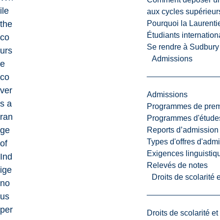
ile
aux cycles supérieur
Pourquoi la Laurent
the
Étudiants internatio
co
Se rendre à Sudbury
urs
Admissions
e
co
ver
Admissions
s a
Programmes de premi
ran
Programmes d'études
ge
Reports d’admission
Types d'offres d'admi
of
Exigences linguistiq
Ind
Relevés de notes
ige
Droits de scolarité
no
us
per
Droits de scolarité e