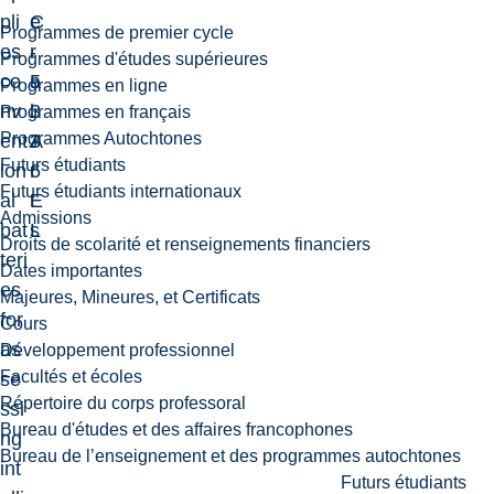
pli
C
e
Programmes de premier cycle
es
-
r
Programmes d'études supérieures
co
5
a
Programmes en ligne
nv
3
l
Programmes en français
Programmes Autochtones
ent
3
A
Futurs étudiants
ion
6
r
Futurs étudiants internationaux
al
E
t
Admissions
bat
L
s
Droits de scolarité et renseignements financiers
teri
Dates importantes
es
Majeures, Mineures, et Certificats
for
Cours
as
Développement professionnel
Facultés et écoles
se
Répertoire du corps professoral
ssi
Bureau d'études et des affaires francophones
ng
Bureau de l’enseignement et des programmes autochtones
int
Futurs étudiants