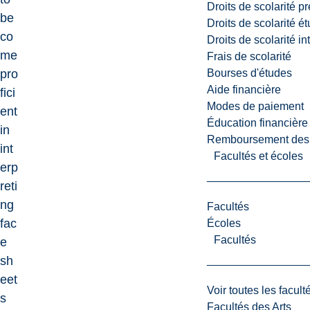
Droits de scolarité p
be
Droits de scolarité é
co
Droits de scolarité i
me
Frais de scolarité
Bourses d'études
pro
Aide financière
fici
Modes de paiement
ent
Éducation financière
in
Remboursement des fr
int
Facultés et écoles
erp
reti
ng
Facultés
fac
Écoles
Facultés
e
sh
eet
Voir toutes les facult
s
Facultés des Arts