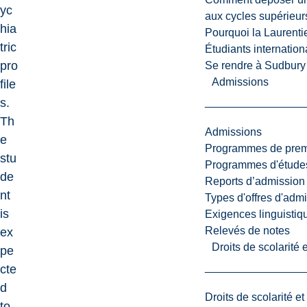
yc
aux cycles supérieur
hia
Pourquoi la Laurent
tric
Étudiants internatio
pro
Se rendre à Sudbury
Admissions
file
s.
Th
Admissions
e
Programmes de premi
stu
Programmes d'études
de
Reports d’admission
nt
Types d'offres d'admi
is
Exigences linguistiq
Relevés de notes
ex
Droits de scolarité
pe
cte
d
Droits de scolarité e
to