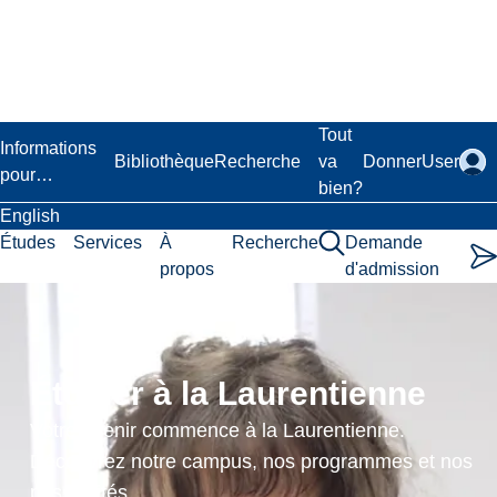
Passer
au
contenu
principal
Laurentian University
Tout
Informations
Bibliothèque
Recherche
va
Donner
User
pour…
bien?
English
Études
Services
À
Recherche
Demande
propos
d'admission
Psychodiagnosis
and
Étudier à la Laurentienne
Assessment
Votre avenir commence à la Laurentienne.
in
Découvrez notre campus, nos programmes et nos
possibilités.