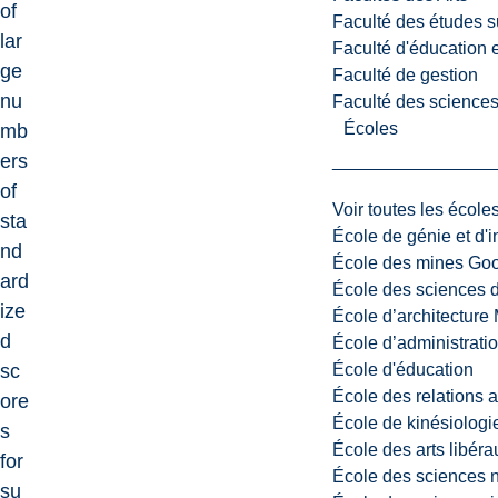
of
Faculté des études s
lar
Faculté d'éducation e
ge
Faculté de gestion
nu
Faculté des sciences,
Écoles
mb
ers
of
Voir toutes les école
sta
École de génie et d'
nd
École des mines G
ard
École des sciences d
ize
École d’architectur
d
École d’administratio
École d'éducation
sc
École des relations 
ore
École de kinésiologi
s
École des arts libéra
for
École des sciences n
su