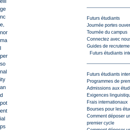
elli
ge
nc
Futurs étudiants
e,
Journée portes ouver
Tournée du campus
nor
Connectez avec nou
ma
Guides de recrutemen
l
Futurs étudiants in
per
so
nal
Futurs étudiants inte
ity
Programmes de premi
an
Admissions aux étud
d
Exigences linguistiq
Frais internationaux
pot
Bourses pour les étu
ent
Comment déposer une
ial
premier cycle
ps
Comment déposer une