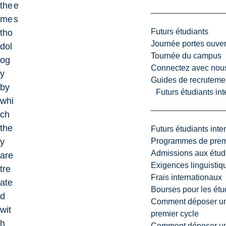
the
e
me
s
Futurs étudiants
tho
Journée portes ouver
dol
Tournée du campus
og
Connectez avec nou
y
Guides de recrutemen
by
Futurs étudiants in
whi
ch
the
Futurs étudiants inte
Programmes de premi
y
Admissions aux étud
are
Exigences linguistiq
tre
Frais internationaux
ate
Bourses pour les étu
d
Comment déposer une
wit
premier cycle
h
Comment déposer une