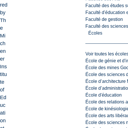
red
Faculté des études s
by
Faculté d'éducation e
Faculté de gestion
Th
Faculté des sciences,
e
Écoles
Mi
ch
en
Voir toutes les école
er
École de génie et d'
Ins
École des mines G
titu
École des sciences d
École d’architectur
te
École d’administratio
of
École d'éducation
Ed
École des relations 
uc
École de kinésiologi
ati
École des arts libéra
on
École des sciences n