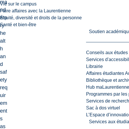
ma
Vie sur le campus
nd
Faire affaires avec la Laurentienne
ato
Équité, diversité et droits de la personne
Santé et bien-être
ry
Soutien académiqu
he
alt
h
Conseils aux études
an
Services d'accessibil
d
Librairie
saf
Affaires étudiantes 
ety
Bibliothèque et arch
req
Hub maLaurentienn
Programmes par les 
uir
Services de recherc
em
Sac à dos virtuel
ent
L’Espace d’innovatio
s
Services aux étudia
as