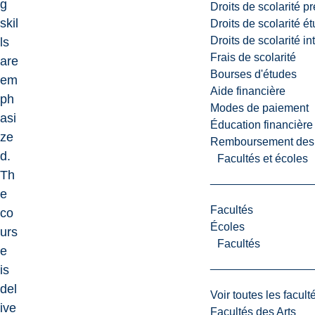
g
Droits de scolarité p
skil
Droits de scolarité é
Droits de scolarité i
ls
Frais de scolarité
are
Bourses d'études
em
Aide financière
ph
Modes de paiement
asi
Éducation financière
ze
Remboursement des fr
d.
Facultés et écoles
Th
e
Facultés
co
Écoles
urs
Facultés
e
is
del
Voir toutes les facult
ive
Facultés des Arts