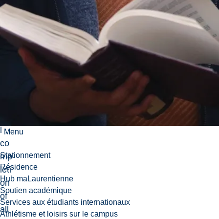
py
Pr
ogr
am
.
Su
cc
es
sfu
l
Menu
co
Stationnement
mp
Résidence
leti
Hub maLaurentienne
on
Soutien académique
of
Services aux étudiants internationaux
all
Athlétisme et loisirs sur le campus