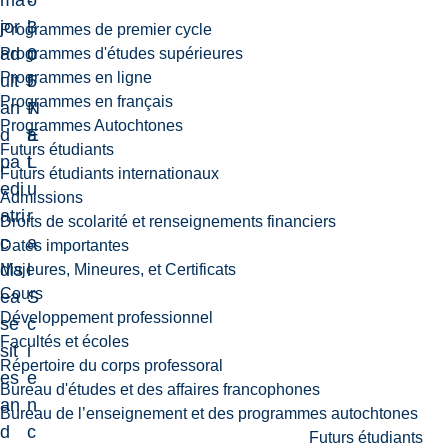
ma
-
o
jor
3
l
Programmes de premier cycle
ad
0
o
Programmes d'études supérieures
Programmes en ligne
ult
5
f
Programmes en français
an
7
N
Programmes Autochtones
d
E
a
Futurs étudiants
pa
L
t
Futurs étudiants internationaux
edi
u
Admissions
atri
r
Droits de scolarité et renseignements financiers
c
a
Dates importantes
dis
l
Majeures, Mineures, et Certificats
Cours
ea
S
Développement professionnel
se
c
Facultés et écoles
sit
i
Répertoire du corps professoral
es
e
Bureau d'études et des affaires francophones
an
n
Bureau de l’enseignement et des programmes autochtones
d
c
Futurs étudiants