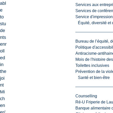
abl
Services aux entrepr
e
Services de confére
to
Service d'impression
Équité, diversité et
stu
de
nts
Bureau de l’équité, d
enr
Politique d'accessibil
oll
Antiracisme-antihain
ed
Mois de l'histoire de
in
Toilettes inclusives
the
Prévention de la viol
Santé et bien-être
joi
nt
Mi
Counselling
ch
Ré-U Friperie de La
en
Banque alimentaire 
er/