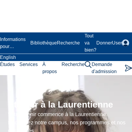
Passer
au
contenu
principal
Laurentian University
Tout
Informations
Bibliothèque
Recherche
va
Donner
User
pour…
bien?
English
Études
Services
À
Recherche
Demande
propos
d'admission
Radiation
Therapy
Étudier à la Laurentienne
Technique
Votre avenir commence à la Laurentienne.
II
Découvrez notre campus, nos programmes et nos
possibilités.