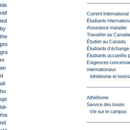
ide
ntif
Current International
ied
Étudiants internatio
Assurance maladie
by
Travailler au Canada
the
Étudier au Canada
pro
Étudiants d’échange 
gra
Étudiants accueillis 
m
Exigences concernan
an
internationaux
d
Athlétisme et loisir
all
ho
Athlétisme
spi
Service des loisirs
tal-
Vie sur le campus
ma
nd