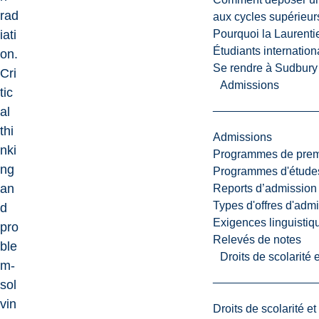
rad
aux cycles supérieur
Pourquoi la Laurent
iati
Étudiants internatio
on.
Se rendre à Sudbury
Cri
Admissions
tic
al
thi
Admissions
nki
Programmes de premi
ng
Programmes d'études
an
Reports d’admission
Types d'offres d'admi
d
Exigences linguistiq
pro
Relevés de notes
ble
Droits de scolarité
m-
sol
vin
Droits de scolarité e