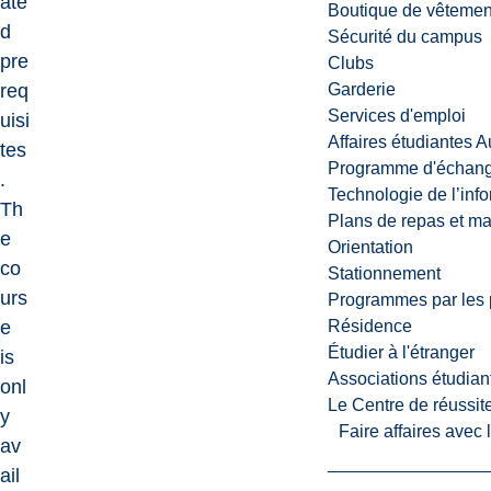
ate
Boutique de vêtemen
d
Sécurité du campus
pre
Clubs
req
Garderie
Services d'emploi
uisi
Affaires étudiantes 
tes
Programme d'échange
.
Technologie de l’inf
Th
Plans de repas et m
e
Orientation
co
Stationnement
urs
Programmes par les 
e
Résidence
Étudier à l'étranger
is
Associations étudian
onl
Le Centre de réussite
y
Faire affaires avec
av
ail