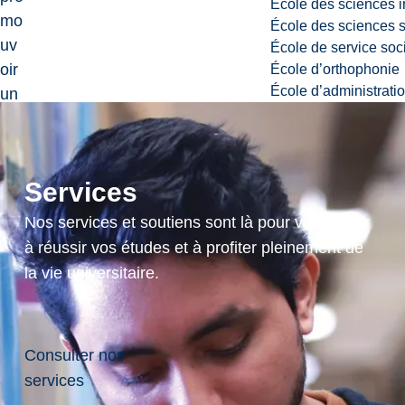
École des sciences i
mo
École des sciences s
uv
École de service soc
oir
École d’orthophonie
École d’administrati
un
e
dis
trib
Services
uti
on
Nos services et soutiens sont là pour vous aider
plu
à réussir vos études et à profiter pleinement de
s
la vie universitaire.
éq
uit
abl
Consulter nos
e
services
de