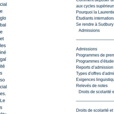
cial
aux cycles supérieur
e
Pourquoi la Laurent
glo
Étudiants internatio
Se rendre à Sudbury
bal
Admissions
e
et
les
Admissions
iné
Programmes de premi
gal
Programmes d'études
ité
Reports d’admission
s
Types d'offres d'admi
Exigences linguistiq
so
Relevés de notes
cial
Droits de scolarité
es.
Le
s
Droits de scolarité e