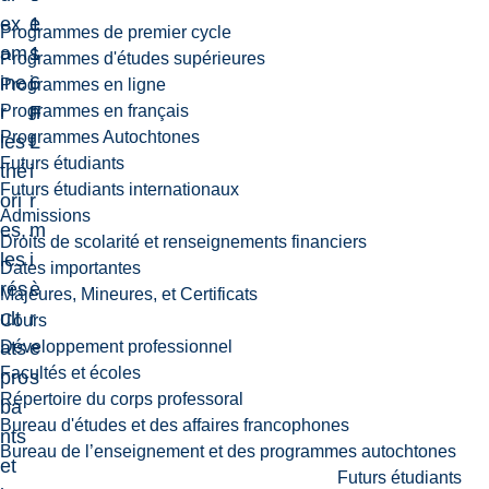
ex
1
e
Programmes de premier cycle
am
1
s
Programmes d'études supérieures
ine
6
i
Programmes en ligne
Programmes en français
r
F
n
Programmes Autochtones
les
L
f
Futurs étudiants
thé
i
Futurs étudiants internationaux
ori
r
Admissions
es,
m
Droits de scolarité et renseignements financiers
les
i
Dates importantes
rés
è
Majeures, Mineures, et Certificats
ult
r
Cours
Développement professionnel
ats
e
Facultés et écoles
pro
s
Répertoire du corps professoral
ba
Bureau d'études et des affaires francophones
nts
Bureau de l’enseignement et des programmes autochtones
et
Futurs étudiants