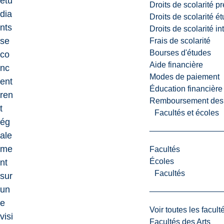
étu
Droits de scolarité p
dia
Droits de scolarité é
nts
Droits de scolarité i
se
Frais de scolarité
Bourses d'études
co
Aide financière
nc
Modes de paiement
ent
Éducation financière
ren
Remboursement des fr
t
Facultés et écoles
ég
ale
me
Facultés
Écoles
nt
Facultés
sur
un
e
Voir toutes les facult
visi
Facultés des Arts