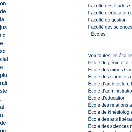
on
Faculté des études s
de
Faculté d'éducation e
la
Faculté de gestion
Faculté des sciences,
jus
Écoles
tic
e
so
Voir toutes les école
cial
École de génie et d'
e
École des mines G
plu
École des sciences d
rali
École d’architectur
ste
École d’administratio
École d'éducation
,
École des relations 
afi
École de kinésiologi
n
École des arts libéra
de
École des sciences n
pro