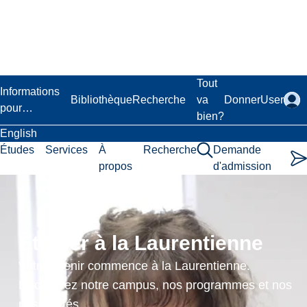
Passer
au
contenu
principal
Laurentian University
Tout
Informations
Bibliothèque
Recherche
va
Donner
User
pour…
bien?
English
Études
Services
À
Recherche
Demande
propos
d'admission
Promouvoir
la
Étudier à la Laurentienne
jutice
Votre avenir commence à la Laurentienne.
sociale
Découvrez notre campus, nos programmes et nos
possibilités.