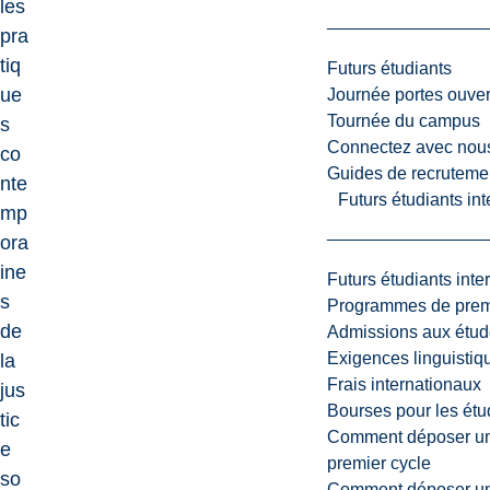
les
pra
tiq
Futurs étudiants
ue
Journée portes ouver
Tournée du campus
s
Connectez avec nou
co
Guides de recrutemen
nte
Futurs étudiants in
mp
ora
ine
Futurs étudiants inte
s
Programmes de premi
de
Admissions aux étud
Exigences linguistiq
la
Frais internationaux
jus
Bourses pour les étu
tic
Comment déposer une
e
premier cycle
so
Comment déposer une