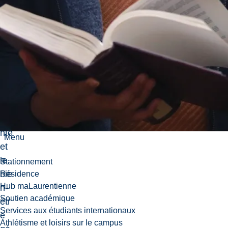
nt
co
m
mu
na
uta
ire,
la
sa
nté
Menu
et
le
Stationnement
bie
Résidence
Hub maLaurentienne
n-
Soutien académique
êtr
Services aux étudiants internationaux
e
Athlétisme et loisirs sur le campus