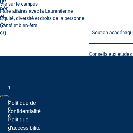
gé
Vie sur le campus
nér
Faire affaires avec la Laurentienne
al
Équité, diversité et droits de la personne
(3
Santé et bien-être
cr).
Soutien académiqu
Conseils aux études
Services d'accessibil
Librairie
Affaires étudiantes 
Bibliothèque et arch
1
Hub maLaurentienn
.
Programmes par les 
8
Politique de
Services de recherc
0
Laurentian University
confidentialité
Sac à dos virtuel
0
L’Espace d’innovatio
Politique
.
Services aux étudia
d'accessibilité
4