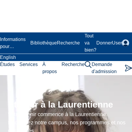
Passer
au
contenu
principal
Laurentian University
Tout
Informations
Bibliothèque
Recherche
va
Donner
User
pour…
bien?
English
Études
Services
À
Recherche
Demande
propos
d'admission
Research
Methods
Étudier à la Laurentienne
in
Votre avenir commence à la Laurentienne.
Science
Découvrez notre campus, nos programmes et nos
possibilités.