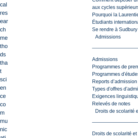
cal
aux cycles supérieur
res
Pourquoi la Laurent
ear
Étudiants internatio
ch
Se rendre à Sudbury
Admissions
me
tho
ds
Admissions
tha
Programmes de premi
t
Programmes d'études
sci
Reports d’admission
en
Types d'offres d'admi
ce
Exigences linguistiq
Relevés de notes
co
Droits de scolarité
m
mu
nic
Droits de scolarité e
ati