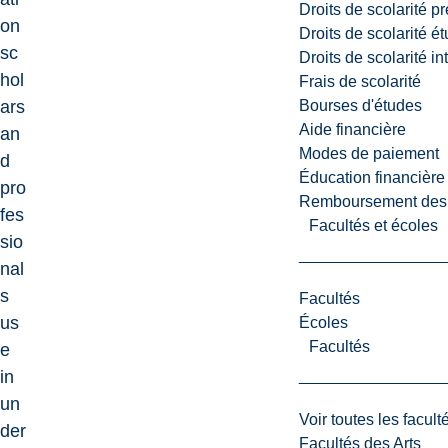
Droits de scolarité p
on
Droits de scolarité é
sc
Droits de scolarité i
hol
Frais de scolarité
Bourses d'études
ars
Aide financière
an
Modes de paiement
d
Éducation financière
pro
Remboursement des fr
fes
Facultés et écoles
sio
nal
s
Facultés
us
Écoles
Facultés
e
in
un
Voir toutes les facult
der
Facultés des Arts