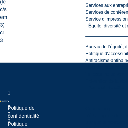
(le
Services aux entrepr
c/s
Services de confére
em
Service d'impression
3)
Équité, diversité et
cr
3
Bureau de l’équité, d
Politique d'accessibil
Antiracisme-antihain
Mois de l'histoire de
Toilettes inclusives
Prévention de la viol
Santé et bien-être
1
.
8
Politique de
Counselling
0
Laurentian University
confidentialité
Ré-U Friperie de La
0
Banque alimentaire 
Politique
.