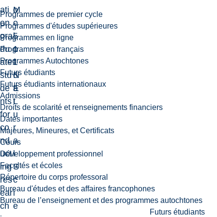
ati
M
o
Programmes de premier cycle
on
-
o
Programmes d'études supérieures
gra
5
l
Programmes en ligne
du
1
o
Programmes en français
Programmes Autochtones
ate
1
f
Futurs étudiants
stu
6
N
Futurs étudiants internationaux
de
E
a
Admissions
nts
L
t
Droits de scolarité et renseignements financiers
for
u
Dates importantes
co
r
Majeures, Mineures, et Certificats
nd
a
Cours
uct
l
Développement professionnel
Facultés et écoles
ing
S
Répertoire du corps professoral
res
c
Bureau d'études et des affaires francophones
ear
i
Bureau de l’enseignement et des programmes autochtones
ch
e
Futurs étudiants