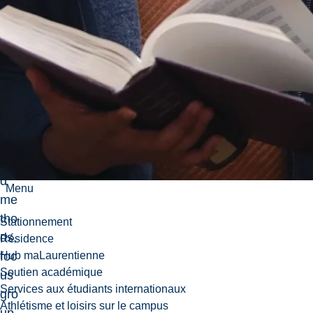
de
sig
ns,
the
val
ue
of
mi
xe
d
Menu
me
tho
Stationnement
ds,
Résidence
foc
Hub maLaurentienne
Soutien académique
us
Services aux étudiants internationaux
gro
Athlétisme et loisirs sur le campus