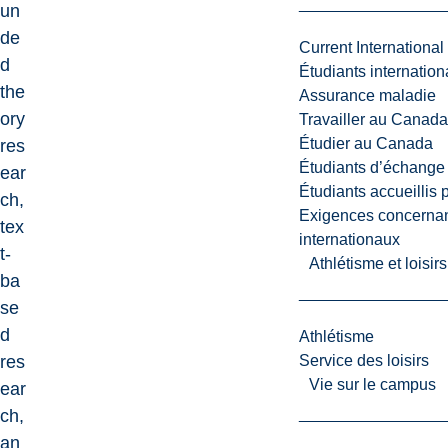
un
de
Current International
d
Étudiants internatio
the
Assurance maladie
ory
Travailler au Canada
Étudier au Canada
res
Étudiants d’échange 
ear
Étudiants accueillis 
ch,
Exigences concernan
tex
internationaux
t-
Athlétisme et loisir
ba
se
d
Athlétisme
res
Service des loisirs
Vie sur le campus
ear
ch,
an