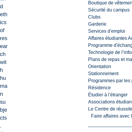
Boutique de vêtemen
d
Sécurité du campus
eth
Clubs
ics
Garderie
of
Services d'emploi
res
Affaires étudiantes 
Programme d'échange
ear
Technologie de l’inf
ch
Plans de repas et m
wit
Orientation
h
Stationnement
hu
Programmes par les 
ma
Résidence
n
Étudier à l'étranger
su
Associations étudian
Le Centre de réussite
bje
Faire affaires avec
cts
.