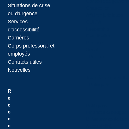
Conseil des gouvern
Situations de crise
Chancelier
ou d'urgence
Affaires juridiques
Services
CULFA
Leadership
d'accessibilité
Planification
Carrières
Rectrice
Corps professoral et
Sénat
employés
Rectrice
Contacts utiles
Nouvelles
Tournée de consultat
Politiques
R
e
c
Politiques
o
Finances et budget
n
D’Assurance de la qua
n
Accessibilité