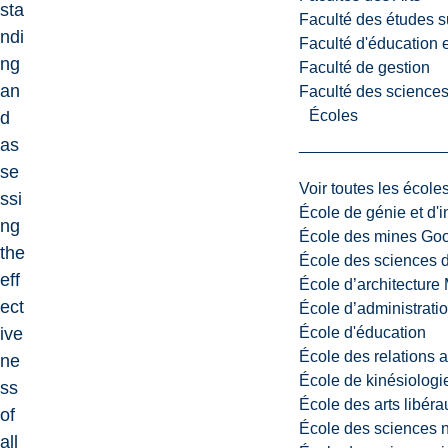
sta
Faculté des études s
ndi
Faculté d'éducation e
ng
Faculté de gestion
an
Faculté des sciences,
Écoles
d
as
se
Voir toutes les école
ssi
École de génie et d'
ng
École des mines G
the
École des sciences d
eff
École d’architectur
ect
École d’administratio
École d'éducation
ive
École des relations 
ne
École de kinésiologi
ss
École des arts libéra
of
École des sciences n
all