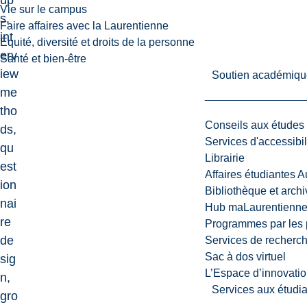
up
Vie sur le campus
s,
Faire affaires avec la Laurentienne
int
Équité, diversité et droits de la personne
erv
Santé et bien-être
iew
Soutien académiqu
me
tho
Conseils aux études
ds,
Services d'accessibil
qu
Librairie
est
Affaires étudiantes 
ion
Bibliothèque et arch
nai
Hub maLaurentienn
re
Programmes par les 
de
Services de recherc
Sac à dos virtuel
sig
L’Espace d’innovatio
n,
Services aux étudia
gro