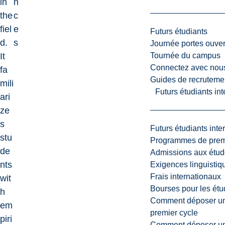
in
n
the
c
fiel
e
Futurs étudiants
d.
s
Journée portes ouver
Tournée du campus
It
Connectez avec nou
fa
Guides de recrutemen
mili
Futurs étudiants in
ari
ze
s
Futurs étudiants inte
stu
Programmes de premi
de
Admissions aux étud
nts
Exigences linguistiq
Frais internationaux
wit
Bourses pour les étu
h
Comment déposer une
em
premier cycle
piri
Comment déposer une