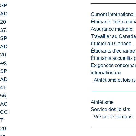
SP
AD
Current International
20
Étudiants internatio
Assurance maladie
37,
Travailler au Canada
SP
Étudier au Canada
AD
Étudiants d’échange 
20
Étudiants accueillis 
46,
Exigences concernan
SP
internationaux
AD
Athlétisme et loisir
41
56,
Athlétisme
AC
Service des loisirs
CC
Vie sur le campus
T-
20