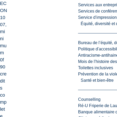
EC
Services aux entrepr
ON
Services de confére
10
Service d'impression
Équité, diversité et
07,
mi
ni
Bureau de l’équité, d
mu
Politique d'accessibil
m
Antiracisme-antihain
0f
Mois de l'histoire de
90
Toilettes inclusives
cre
Prévention de la viol
Santé et bien-être
dit
s
co
Counselling
mp
Ré-U Friperie de La
let
Banque alimentaire 
e