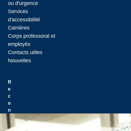
ou d'urgence
Droit d’auteur
Services
Avis de collecte de 
Politiques et Progr
d'accessibilité
Politique de liberté 
Carrières
Approvisionnement et
Corps professoral et
Prévention de la viol
employés
Milieu respectueux de
Contacts utiles
Politique d'achat
Nouvelles
Durabilité
Durabilité
R
Laurentian Greensp
e
Leçons globales de l’
c
Canada
o
Promesse de la Laure
n
n
a