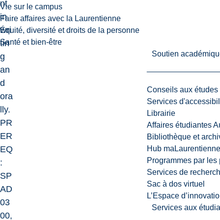
nt
Vie sur le campus
in
Faire affaires avec la Laurentienne
wri
Équité, diversité et droits de la personne
Santé et bien-être
tin
Soutien académiqu
g
an
d
Conseils aux études
ora
Services d'accessibil
lly.
Librairie
PR
Affaires étudiantes 
ER
Bibliothèque et arch
EQ
Hub maLaurentienn
Programmes par les 
:
Services de recherc
SP
Sac à dos virtuel
AD
L’Espace d’innovatio
03
Services aux étudia
00,