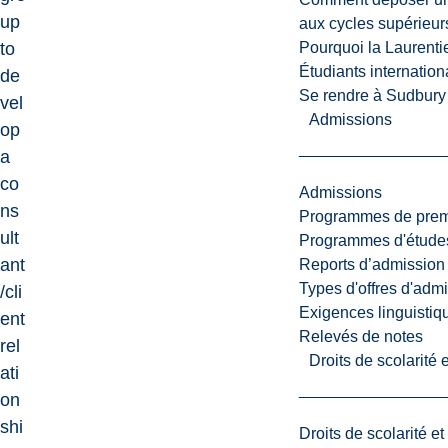
up
aux cycles supérieur
Pourquoi la Laurent
to
Étudiants internatio
de
Se rendre à Sudbury
vel
Admissions
op
a
co
Admissions
ns
Programmes de premi
ult
Programmes d'études
ant
Reports d’admission
Types d'offres d'admi
/cli
Exigences linguistiq
ent
Relevés de notes
rel
Droits de scolarité
ati
on
shi
Droits de scolarité e