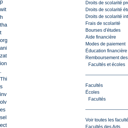
p
Droits de scolarité p
wit
Droits de scolarité é
Droits de scolarité i
h
Frais de scolarité
tha
Bourses d'études
t
Aide financière
org
Modes de paiement
ani
Éducation financière
zat
Remboursement des fr
ion
Facultés et écoles
.
Thi
Facultés
s
Écoles
inv
Facultés
olv
es
sel
Voir toutes les facult
ect
Facultés des Arts