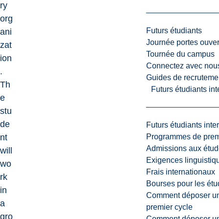
ry
org
Futurs étudiants
ani
Journée portes ouver
zat
Tournée du campus
ion
Connectez avec nou
.
Guides de recrutemen
Th
Futurs étudiants in
e
stu
de
Futurs étudiants inte
Programmes de premi
nt
Admissions aux étud
will
Exigences linguistiq
wo
Frais internationaux
rk
Bourses pour les étu
in
Comment déposer une
a
premier cycle
gro
Comment déposer une