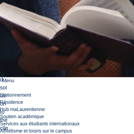
pre
se
nti
ng
the
res
ult
s
an
d
Menu
sol
Stationnement
uti
Résidence
on
Hub maLaurentienne
to
Soutien académique
the
Services aux étudiants internationaux
clie
Athlétisme et loisirs sur le campus