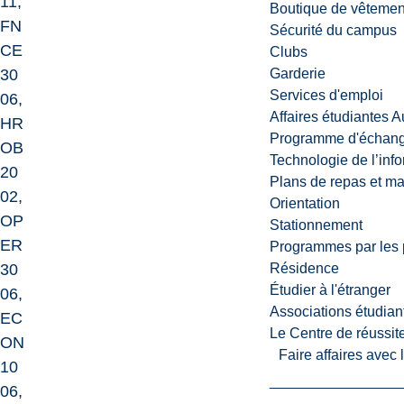
11,
Boutique de vêtemen
FN
Sécurité du campus
CE
Clubs
30
Garderie
Services d'emploi
06,
Affaires étudiantes 
HR
Programme d'échange
OB
Technologie de l’inf
20
Plans de repas et m
02,
Orientation
OP
Stationnement
ER
Programmes par les 
30
Résidence
Étudier à l'étranger
06,
Associations étudian
EC
Le Centre de réussite
ON
Faire affaires avec
10
06,