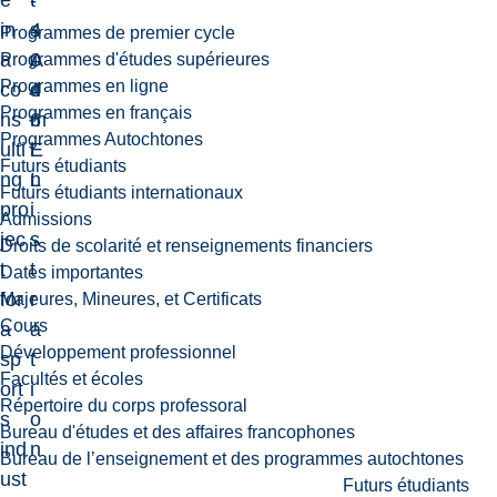
e
-
t
in
4
s
Programmes de premier cycle
a
0
A
Programmes d'études supérieures
Programmes en ligne
co
4
d
Programmes en français
ns
6
m
Programmes Autochtones
ulti
E
i
Futurs étudiants
ng
L
n
Futurs étudiants internationaux
pro
i
Admissions
jec
s
Droits de scolarité et renseignements financiers
t
t
Dates importantes
for
r
Majeures, Mineures, et Certificats
Cours
a
a
Développement professionnel
sp
t
Facultés et écoles
ort
i
Répertoire du corps professoral
s
o
Bureau d'études et des affaires francophones
ind
n
Bureau de l’enseignement et des programmes autochtones
ust
Futurs étudiants