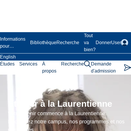
Passer
au
contenu
principal
Laurentian University
Tout
Informations
Bibliothèque
Recherche
va
Donner
User
pour…
bien?
English
Études
Services
À
Recherche
Demande
propos
d'admission
Sport
Industry
Étudier à la Laurentienne
Consulting
Votre avenir commence à la Laurentienne.
Projects
Découvrez notre campus, nos programmes et nos
possibilités.