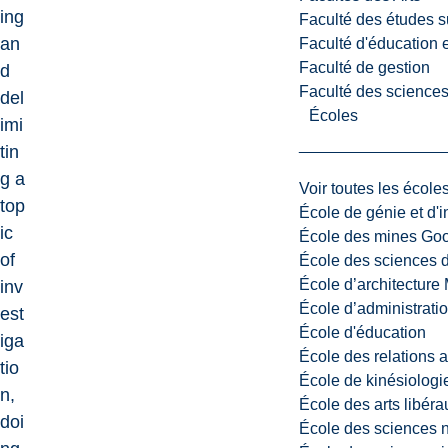
ing
Faculté des études s
an
Faculté d'éducation e
Faculté de gestion
d
Faculté des sciences,
del
Écoles
imi
tin
g a
Voir toutes les école
top
École de génie et d'
ic
École des mines G
of
École des sciences d
École d’architectur
inv
École d’administratio
est
École d'éducation
iga
École des relations 
tio
École de kinésiologi
n,
École des arts libéra
doi
École des sciences n