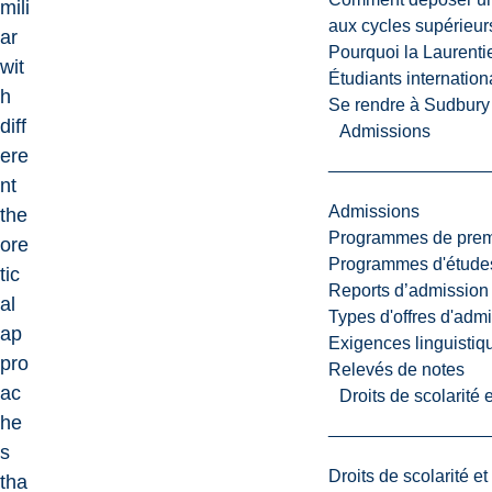
mili
aux cycles supérieur
ar
Pourquoi la Laurent
wit
Étudiants internatio
h
Se rendre à Sudbury
diff
Admissions
ere
nt
Admissions
the
Programmes de premi
ore
Programmes d'études
tic
Reports d’admission
al
Types d'offres d'admi
ap
Exigences linguistiq
pro
Relevés de notes
ac
Droits de scolarité
he
s
Droits de scolarité e
tha