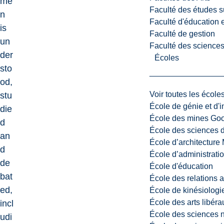
me
Faculté des études s
n
Faculté d'éducation e
is
Faculté de gestion
un
Faculté des sciences,
der
Écoles
sto
od,
Voir toutes les école
stu
École de génie et d'
die
École des mines G
d
École des sciences d
an
École d’architectur
d
École d’administratio
de
École d'éducation
bat
École des relations 
ed,
École de kinésiologi
École des arts libéra
incl
École des sciences n
udi