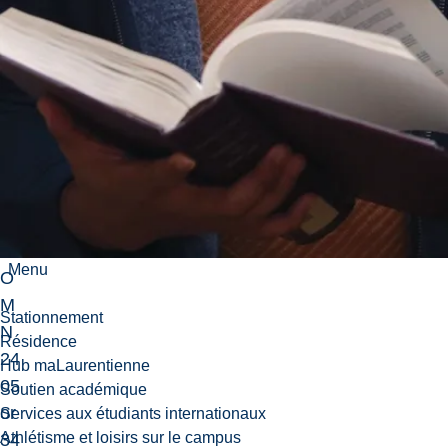
O
M
N
24
06
an
d
eit
her
W
Menu
O
M
Stationnement
N
Résidence
24
Hub maLaurentienne
05
Soutien académique
or
Services aux étudiants internationaux
Athlétisme et loisirs sur le campus
34