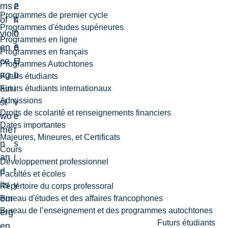
ms
2
e
Programmes de premier cycle
of
4
l
Programmes d'études supérieures
viol
0
o
Programmes en ligne
en
6
e
Programmes en français
ce
E
U
Programmes Autochtones
ag
L
n
Futurs étudiants
ain
i
Futurs étudiants internationaux
Admissions
st
v
Droits de scolarité et renseignements financiers
wo
e
Dates importantes
me
r
Majeures, Mineures, et Certificats
n
s
Cours
an
i
Développement professionnel
d
t
Facultés et écoles
its
y
Répertoire du corps professoral
em
Bureau d'études et des affaires francophones
Bureau de l’enseignement et des programmes autochtones
erg
Futurs étudiants
en