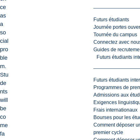
ce
as
Futurs étudiants
a
Journée portes ouver
so
Tournée du campus
cial
Connectez avec nou
pro
Guides de recrutemen
Futurs étudiants in
ble
m.
Stu
Futurs étudiants inte
de
Programmes de premi
nts
Admissions aux étud
will
Exigences linguistiq
be
Frais internationaux
co
Bourses pour les étu
Comment déposer une
me
premier cycle
fa
Comment déposer une