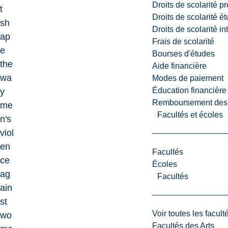
Droits de scolarité p
t
Droits de scolarité é
sh
Droits de scolarité i
ap
Frais de scolarité
e
Bourses d'études
the
Aide financière
wa
Modes de paiement
Éducation financière
y
Remboursement des fr
me
Facultés et écoles
n's
viol
en
Facultés
ce
Écoles
ag
Facultés
ain
st
Voir toutes les facult
wo
Facultés des Arts