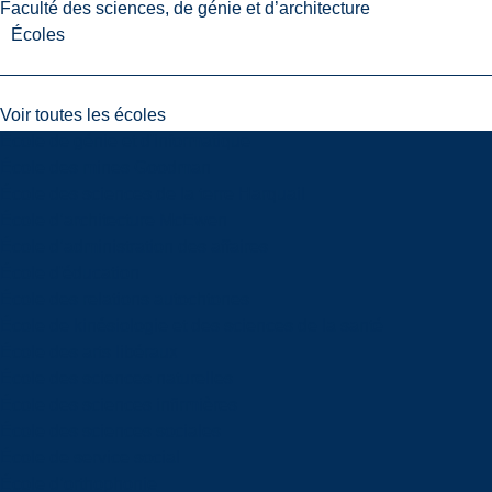
Faculté des sciences, de génie et d’architecture
Écoles
Voir toutes les écoles
École de génie et d'informatique
École des mines Goodman
École des sciences de la terre Harquail
École d’architecture McEwen
École d’administration des affaires
École d'éducation
École des relations autochtones
École de kinésiologie et des sciences de la santé
École des arts libéraux
École des sciences naturelles
École des sciences infirmières
École des sciences sociales
École de service social
École d’orthophonie