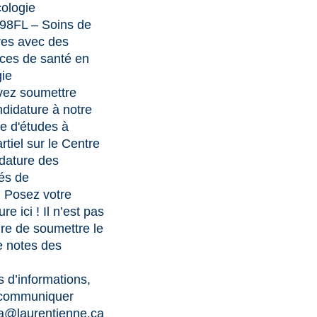
ologie
98FL – Soins de
res avec des
ces de santé en
gie
vez soumettre
ndidature à notre
re d'études à
rtiel sur le Centre
dature des
tés de
.
Posez votre
re ici !
Il n’est pas
re de soumettre le
e notes des
s d’informations,
 communiquer
a@laurentienne.ca