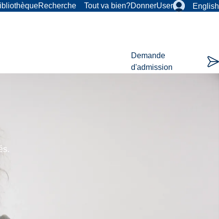
ibliothèque
Recherche
Tout va bien?
Donner
User
English
Demande
d'admission
és.