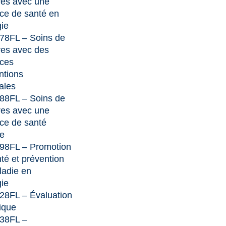
res avec une
ce de santé en
gie
78FL – Soins de
res avec des
nces
ntions
ales
88FL – Soins de
res avec une
ce de santé
e
98FL – Promotion
nté et prévention
ladie en
gie
28FL – Évaluation
ique
38FL –