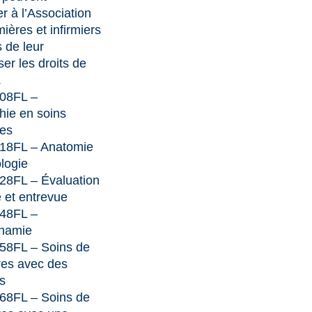
 à l’Association
mières et infirmiers
s de leur
er les droits de
.
08FL –
hie en soins
ues
18FL – Anatomie
ologie
28FL – Évaluation
 et entrevue
48FL –
namie
58FL – Soins de
res avec des
s
68FL – Soins de