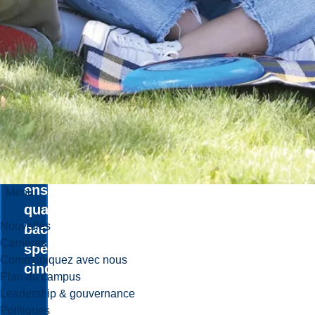
C'est un des
seuls
programmes
francophones
en Ontario qui
vous permet
de devenir
enseignante ou
enseignant
Menu
qualifié.e avec
Nouvelles
baccalauréat
Carrières
spécialisé en
Communiquez avec nous
cinq ans!
Plan du campus
Leadership & gouvernance
Politiques