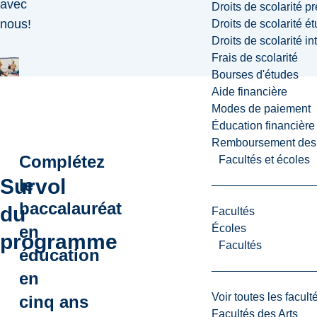
avec
Droits de scolarité p
nous!
Droits de scolarité é
Droits de scolarité i
Frais de scolarité
Bourses d'études
Aide financière
Modes de paiement
Éducation financière
Remboursement des fr
Complétez
Facultés et écoles
Survol
le
baccalauréat
du
Facultés
Écoles
en
programme
Facultés
éducation
en
Voir toutes les facult
cinq ans
Facultés des Arts