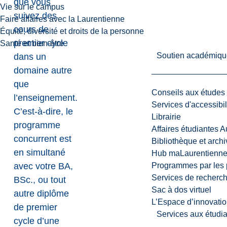
que vous
Vie sur le campus
suivez des
Faire affaires avec la Laurentienne
cours de
Équité, diversité et droits de la personne
premier cycle
Santé et bien-être
Soutien académiqu
dans un
domaine autre
que
Conseils aux études
l’enseignement.
Services d'accessibil
C’est-à-dire, le
Librairie
programme
Affaires étudiantes 
concurrent est
Bibliothèque et arch
en simultané
Hub maLaurentienn
avec votre BA,
Programmes par les 
Services de recherc
BSc., ou tout
Sac à dos virtuel
autre diplôme
L’Espace d’innovatio
de premier
Services aux étudia
cycle d’une