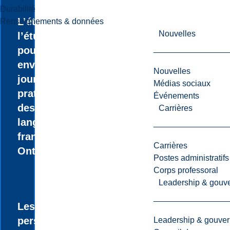
Durabilité
L’étudiante ou
Renseignements & données
Nouvelles
l’étudiant
poursuit
environ 100
Nouvelles
jours de stage
Médias sociaux
pratique dans
Événements
des Écoles de
Carrières
langue
française en
Carrières
Ontario.
Postes administratifs
Corps professoral
Leadership & gouv
Les
perspectives
Leadership & gouve