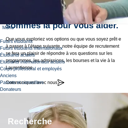
Une question ? Nous
sommes là pour vous aider.
Menu
Que vous exploriez vos options ou que vous soyez prêt·e
Futurs étudiants
à passer à l’étape suivante, notre équipe de recrutement
Futurs étudiants internationaux
se fera un plaisir de répondre à vos questions sur les
Étudiants actuels
programmes, les admissions, les bourses et la vie à la
Etudiants internationaux actuels
Laurentienne.
Corps professoral et employés
Anciens
Communiquez avec nous
Parents et conseillers
Donateurs
Recherche