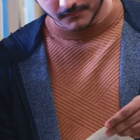
intermédiaire
qui permet de
développer les
compétences
propres à
l’éducation
des élèves de
la 4e à la 10e
année.
Cette
qualification se
distingue
notamment
dans les
manières de
comprendre et