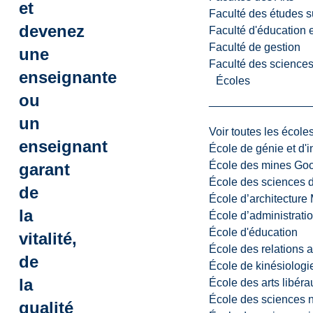
et
Faculté des études s
devenez
Faculté d'éducation e
Faculté de gestion
une
Faculté des sciences,
enseignante
Écoles
ou
un
Voir toutes les école
enseignant
École de génie et d'
École des mines G
garant
École des sciences d
de
École d’architectur
la
École d’administratio
École d'éducation
vitalité,
École des relations 
de
École de kinésiologi
la
École des arts libéra
École des sciences n
qualité