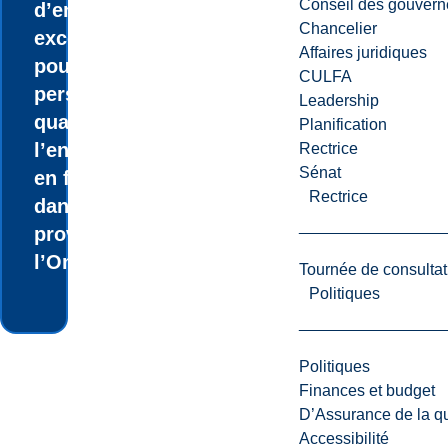
Conseil des gouvern
d’emploi sont
Chancelier
excellentes
Affaires juridiques
pour les
CULFA
personnes
Leadership
qualifiées à
Planification
l’enseignement
Rectrice
Sénat
en français
Rectrice
dans la
province de
l’Ontario.
Tournée de consultat
Politiques
Politiques
Finances et budget
D’Assurance de la qua
Accessibilité