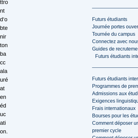
ttro
nt
d’o
Futurs étudiants
Journée portes ouver
bte
Tournée du campus
nir
Connectez avec nou
ton
Guides de recrutemen
ba
Futurs étudiants in
cc
ala
Futurs étudiants inte
uré
Programmes de premi
at
Admissions aux étud
en
Exigences linguistiq
éd
Frais internationaux
uc
Bourses pour les étu
ati
Comment déposer une
premier cycle
on.
Comment déposer une