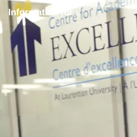
privé en
Ontario ou
Information for...
dans d’autres
provinces ou
pays;
enseignement
au niveau
collégial;
éducation
dans un
musée;
études
supérieures,
etc.