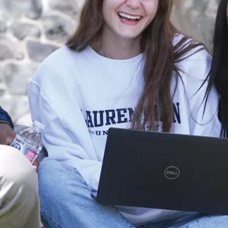
Vous devez
avoir terminé et
obtenu votre
DESO (ou
équivalent)
Vous étudiez
en 1ère ou 2e
année à un
Bac. avec
spécialisation
de l’Université
Laurentienne.