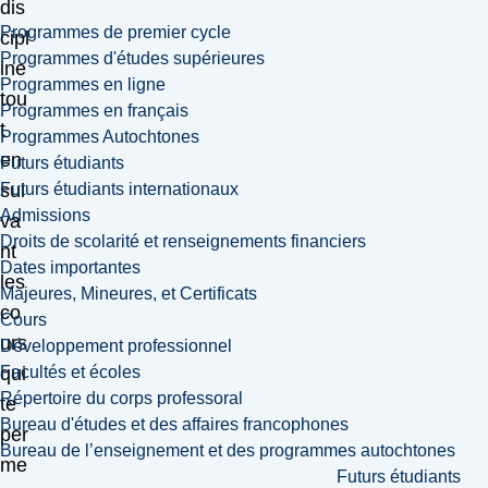
dis
Programmes de premier cycle
cipl
Programmes d'études supérieures
ine
Programmes en ligne
tou
Programmes en français
t
Programmes Autochtones
en
Futurs étudiants
Futurs étudiants internationaux
sui
Admissions
va
Droits de scolarité et renseignements financiers
nt
Dates importantes
les
Majeures, Mineures, et Certificats
co
Cours
urs
Développement professionnel
Facultés et écoles
qui
Répertoire du corps professoral
te
Bureau d'études et des affaires francophones
per
Bureau de l’enseignement et des programmes autochtones
me
Futurs étudiants