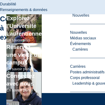
Durabilité
Renseignements & données
Nouvelles
Continuer
Explorez
l'Université
à
Nouvelles
Laurentienne
explorer
Médias sociaux
En savoir plus
Événements
Réservez
Carrières
une visite du
campus
Carrières
En savoir plus
Postes administratifs
Connectez
Corps professoral
avec nous
Leadership & gouv
En savoir plus
Leadership & gouve