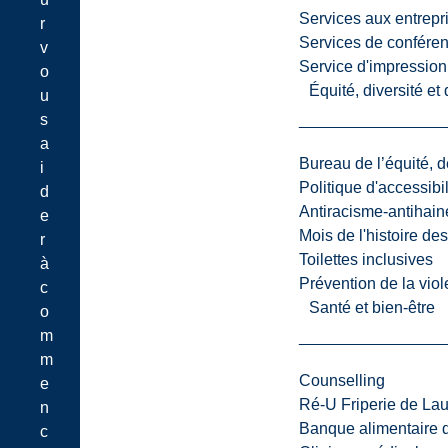
Services aux entrepr
r
Services de confére
v
Service d'impression
o
Équité, diversité et
u
s
a
Bureau de l’équité, d
i
Politique d'accessibil
d
Antiracisme-antihain
e
Mois de l'histoire de
r
Toilettes inclusives
à
Prévention de la viol
c
Santé et bien-être
o
m
m
Counselling
e
Ré-U Friperie de La
n
Banque alimentaire 
c