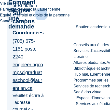
Comment
Vie sur le campus
présentation:
déposer
Faire affaires avec la Laurentienne
Sur
Équité, diversité et droits de la personne
une
campus
Santé et bien-être
demande
Soutien académiqu
Coordonnées
(705) 675-
Conseils aux études
1151 poste
Services d'accessibil
2240
Librairie
Affaires étudiantes 
engineeringco
Bibliothèque et arch
mpscigraduat
Hub maLaurentienn
eschool@laur
Programmes par les 
Services de recherc
entian.ca
Sac à dos virtuel
Veuillez écrire à
L’Espace d’innovatio
l’adresse
Services aux étudia
courriel ci-