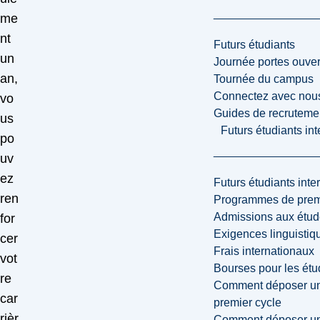
me
nt
Futurs étudiants
un
Journée portes ouver
an,
Tournée du campus
Connectez avec nou
vo
Guides de recrutemen
us
Futurs étudiants in
po
uv
ez
Futurs étudiants inte
ren
Programmes de premi
Admissions aux étud
for
Exigences linguistiq
cer
Frais internationaux
vot
Bourses pour les étu
re
Comment déposer une
car
premier cycle
rièr
Comment déposer une