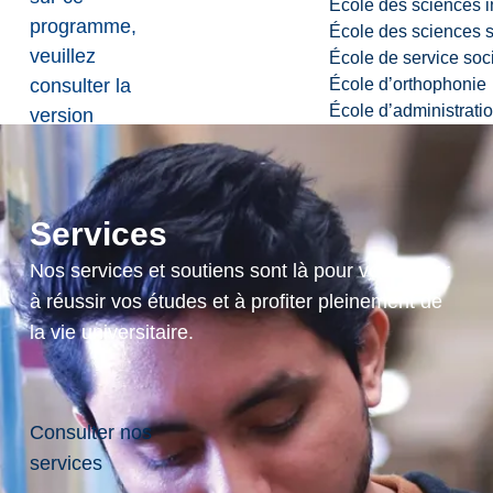
École des sciences i
programme,
École des sciences s
veuillez
École de service soc
École d’orthophonie
consulter la
École d’administrati
version
anglaise de
cette page
.
Services
Nos services et soutiens sont là pour vous aider
à réussir vos études et à profiter pleinement de
la vie universitaire.
Consulter nos
services