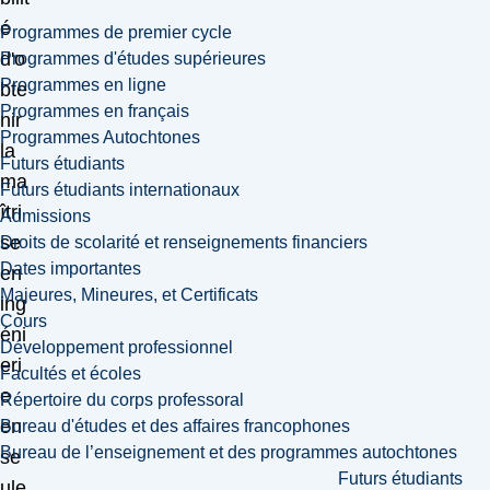
é
Programmes de premier cycle
d'o
Programmes d'études supérieures
Programmes en ligne
bte
Programmes en français
nir
Programmes Autochtones
la
Futurs étudiants
ma
Futurs étudiants internationaux
îtri
Admissions
se
Droits de scolarité et renseignements financiers
Dates importantes
en
Majeures, Mineures, et Certificats
ing
Cours
éni
Développement professionnel
eri
Facultés et écoles
e
Répertoire du corps professoral
en
Bureau d'études et des affaires francophones
Bureau de l’enseignement et des programmes autochtones
se
Futurs étudiants
ule