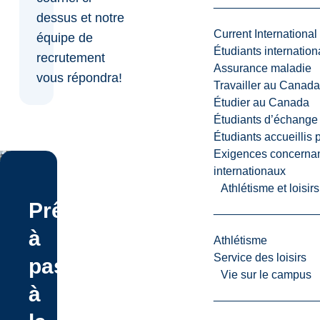
dessus et notre
Current International
équipe de
Étudiants internatio
recrutement
Assurance maladie
vous répondra!
Travailler au Canada
Étudier au Canada
Étudiants d’échange 
Étudiants accueillis 
Exigences concernan
internationaux
Athlétisme et loisir
Prêt(e)
à
Athlétisme
Service des loisirs
passer
Vie sur le campus
à