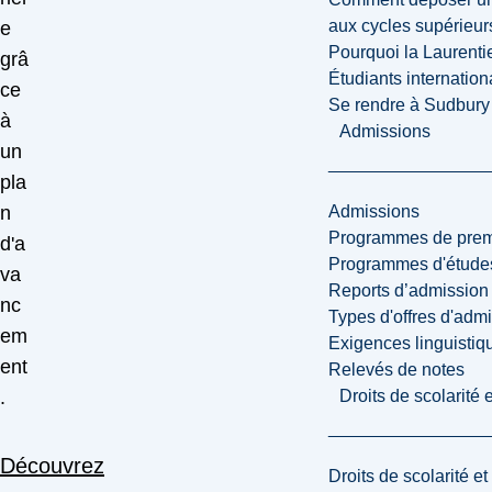
aux cycles supérieur
e
Pourquoi la Laurent
grâ
Étudiants internatio
ce
Se rendre à Sudbury
à
Admissions
un
pla
Admissions
n
Programmes de premi
d'a
Programmes d'études
va
Reports d’admission
nc
Types d'offres d'admi
em
Exigences linguistiq
ent
Relevés de notes
Droits de scolarité
.
Découvrez
Droits de scolarité e