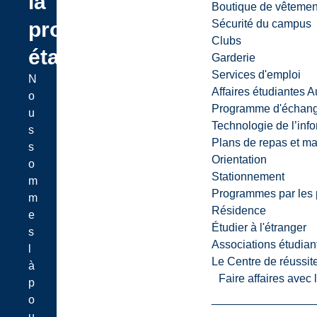
la
Boutique de vêtemen
prochaine
Sécurité du campus
Clubs
étape?
Garderie
Services d'emploi
N
Affaires étudiantes 
o
Programme d'échange
u
Technologie de l’inf
s
Plans de repas et m
s
Orientation
o
Stationnement
m
Programmes par les 
m
Résidence
e
Étudier à l'étranger
s
Associations étudian
l
Le Centre de réussite
à
Faire affaires avec
p
o
u