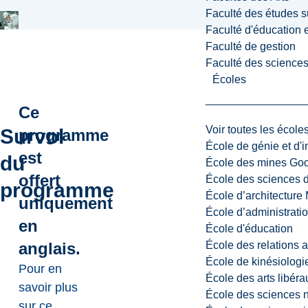
Faculté des études s
Faculté d'éducation e
Faculté de gestion
Faculté des sciences,
Écoles
Ce
Voir toutes les école
Survol
programme
École de génie et d'
est
du
École des mines G
offert
École des sciences d
programme
École d’architectur
uniquement
École d’administratio
en
École d'éducation
École des relations 
anglais.
École de kinésiologi
Pour en
École des arts libéra
savoir plus
École des sciences n
sur ce