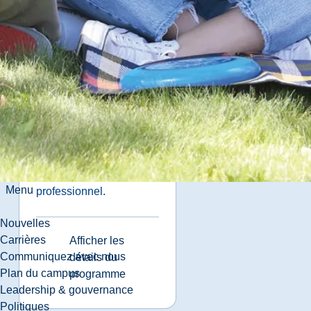
Programmes
connexes
Engineering
Science (M.A.Sc.,
M.Eng)
Accélérez votre
cheminement
Menu
professionnel.
Nouvelles
Carrières
Afficher les
Communiquez avec nous
détails du
Plan du campus
programme
Leadership & gouvernance
Politiques