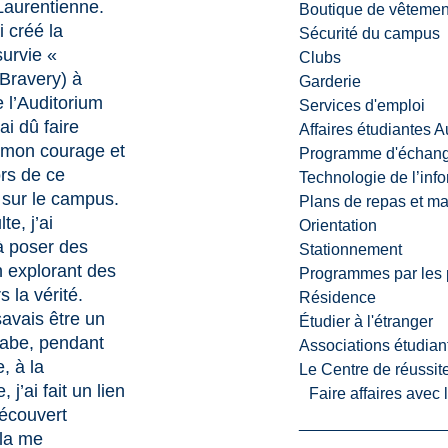
 Laurentienne.
Boutique de vêtemen
i créé la
Sécurité du campus
survie «
Clubs
Bravery) à
Garderie
e l’Auditorium
Services d'emploi
’ai dû faire
Affaires étudiantes 
t mon courage et
Programme d'échange
ors de ce
Technologie de l’inf
 sur le campus.
Plans de repas et m
te, j’ai
Orientation
 poser des
Stationnement
 explorant des
Programmes par les 
 la vérité.
Résidence
avais être un
Étudier à l'étranger
aabe, pendant
Associations étudian
, à la
Le Centre de réussite
 j’ai fait un lien
Faire affaires avec
découvert
la me