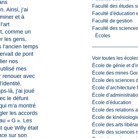
ans
Faculté des études s
. Ainsi, j’ai
Faculté d'éducation e
miner et à
Faculté de gestion
’art
Faculté des sciences,
nt, comme un
Écoles
r les gens,
l’ancien temps
servait de pont
Voir toutes les école
lier nos
École de génie et d'
 utilisé mes
École des mines G
 renouer avec
École des sciences d
l’identité.
École d’architectur
s-là, j’ai joué
École d’administratio
ec le défunt
École d'éducation
qui m’a montré
École des relations 
ler les accords
École de kinésiologi
 au « G ». Les
École des arts libéra
t que Willy était
École des sciences n
nce sur son