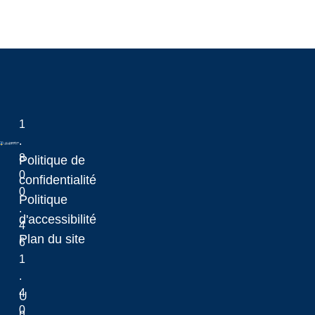
1
.
8
Politique de
0
Laurentian University
confidentialité
0
Politique
.
d'accessibilité
4
Plan du site
6
1
.
4
U
0
n