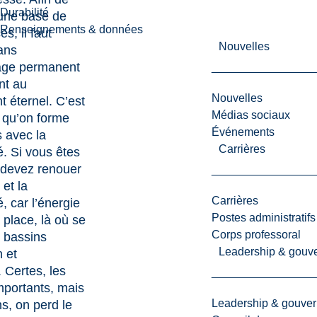
Durabilité
une base de
Renseignements & données
s, il faut
Nouvelles
ans
sage permanent
nt au
Nouvelles
 éternel. C’est
Médias sociaux
qu’on forme
Événements
s avec la
Carrières
 Si vous êtes
 devez renouer
 et la
Carrières
 car l’énergie
Postes administratifs
place, là où se
Corps professoral
 bassins
Leadership & gouv
n et
. Certes, les
importants, mais
Leadership & gouve
ns, on perd le