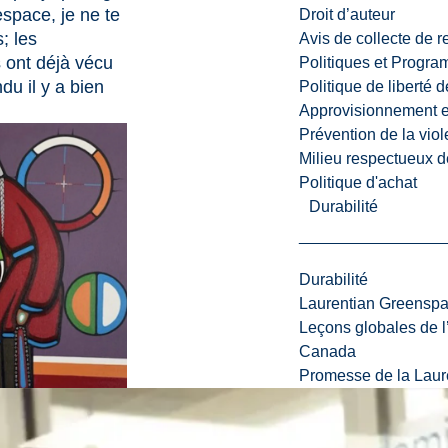
espace, je ne te
Droit d’auteur
; les
Avis de collecte de 
 ont déjà vécu
Politiques et Progr
du il y a bien
Politique de liberté 
Approvisionnement et
Prévention de la viol
Milieu respectueux de
Politique d'achat
Durabilité
Durabilité
Laurentian Greensp
Leçons globales de l’
Canada
Promesse de la Laure
n cheminement