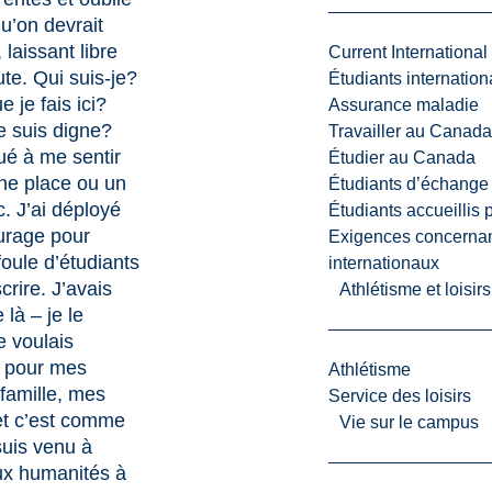
u’on devrait
laissant libre
Current International
te. Qui suis-je?
Étudiants internatio
 je fais ici?
Assurance maladie
e suis digne?
Travailler au Canada
tué à me sentir
Étudier au Canada
ne place ou un
Étudiants d’échange 
c. J’ai déployé
Étudiants accueillis 
urage pour
Exigences concernan
foule d’étudiants
internationaux
crire. J’avais
Athlétisme et loisir
 là – je le
e voulais
, pour mes
Athlétisme
famille, mes
Service des loisirs
t c’est comme
Vie sur le campus
suis venu à
ux humanités à