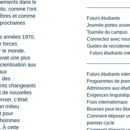
ements dans le
its, comme l’ont
cêtres et comme
Futurs étudiants
s prochaines
Journée portes ouver
Tournée du campus
s années 1970,
Connectez avec nou
 forces
Guides de recrutemen
ur le monde.
Futurs étudiants in
avait une plus
ientisation aux
aux
Futurs étudiants inte
, des
Programmes de premi
nts changeants
Admissions aux étud
t de nouvelles
Exigences linguistiq
nser, c’était
Frais internationaux
n milieu
Bourses pour les étu
t pour
Comment déposer une
’hommes
premier cycle
 À cette
Comment déposer une