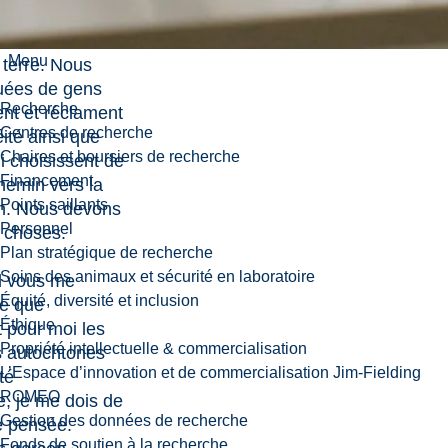
utochtone qui
s connaissances
Menu
 terre. Nous
uées de gens
Recherche
nt et réclament
Centres de recherche
éité ainsi que
Chaires et boursiers de recherche
ui choisissent de
Financement
hemin vers la
Points saillants
on. Nous devons
Personnel
s choses.
Plan stratégique de recherche
Soins des animaux et sécurité en laboratoire
d vous me
Équité, diversité et inclusion
e que
Éthique
 pour moi les
Propriété intellectuelle & commercialisation
 autochtones
L’Espace d’innovation et de commercialisation Jim-Fielding
té
ROMEO
, je me dois de
Gestion des données de recherche
e pensée.
Fonds de soutien à la recherche