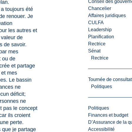
Conseil des gouvern
élan.
Chancelier
 a toujours été
Affaires juridiques
de renouer. Je
CULFA
éation
Leadership
ur les autres et
Planification
 valeur de
Rectrice
 de savoir.
Sénat
 par mes
Rectrice
t ou de
crée et partage
 et mes
es. Le bassin
Tournée de consultat
ances ne
Politiques
un déficit;
ersonnes ne
 pas le concept
Politiques
ar ils croient
Finances et budget
d’une perte.
D’Assurance de la qua
 que je partage
Accessibilité