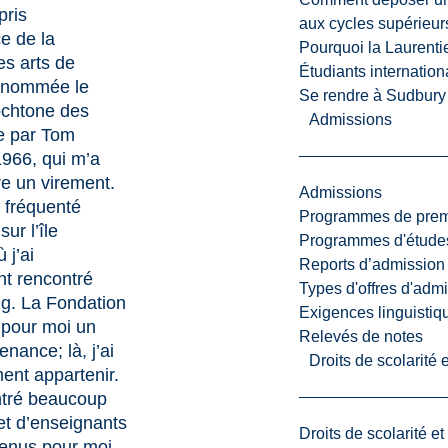
pris
aux cycles supérieur
e de la
Pourquoi la Laurent
es arts de
Étudiants internatio
rnommée le
Se rendre à Sudbury
chtone des
Admissions
ée par Tom
1966, qui m’a
e un virement.
Admissions
i fréquenté
Programmes de premi
sur l’île
Programmes d'études
 j’ai
Reports d’admission
t rencontré
Types d'offres d'admi
g. La Fondation
Exigences linguistiq
 pour moi un
Relevés de notes
enance; là, j’ai
Droits de scolarité
ent appartenir.
ntré beaucoup
et d’enseignants
Droits de scolarité e
venus pour moi