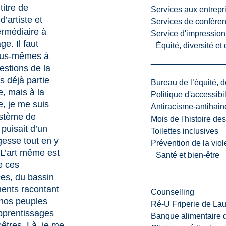
titre de
Services aux entrepr
’artiste et
Services de confére
ermédiaire à
Service d'impression
ge. Il faut
Équité, diversité et
ous-mêmes à
estions de la
is déjà partie
Bureau de l’équité, d
re, mais à la
Politique d'accessibil
, je me suis
Antiracisme-antihain
ystème de
Mois de l'histoire de
 puisait d’un
Toilettes inclusives
esse tout en y
Prévention de la viol
 L’art même est
Santé et bien-être
e ces
es, du bassin
ents racontant
Counselling
e nos peuples
Ré-U Friperie de La
pprentissages
Banque alimentaire 
cêtres. Là, je me