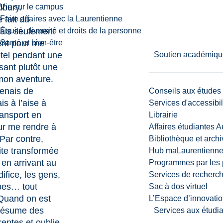
dbury.
Vie sur le campus
e fait du
Faire affaires avec la Laurentienne
ais seulement
Équité, diversité et droits de la personne
ent pour me
Santé et bien-être
tel pendant une
Soutien académiqu
sant plutôt une
mon aventure.
venais de
Conseils aux études
ais à l’aise à
Services d'accessibil
ransport en
Librairie
r me rendre à
Affaires étudiantes 
 Par contre,
Bibliothèque et arch
vite transformée
Hub maLaurentienn
en arrivant au
Programmes par les 
ifice, les gens,
Services de recherc
ypes… tout
Sac à dos virtuel
 Quand on est
L’Espace d’innovatio
présume des
Services aux étudia
rentes et oublie