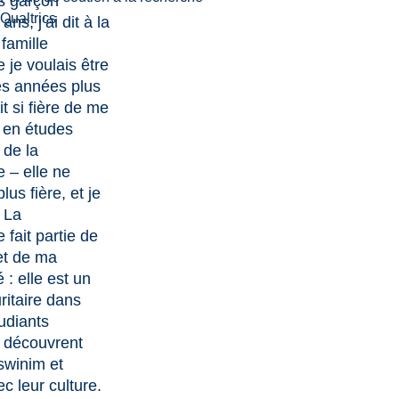
s garçon
Qualtrics
ans, j’ai dit à la
famille
 je voulais être
s années plus
ait si fière de me
 en études
 de la
 – elle ne
lus fière, et je
. La
 fait partie de
et de ma
: elle est un
itaire dans
tudiants
 découvrent
swinim et
c leur culture.