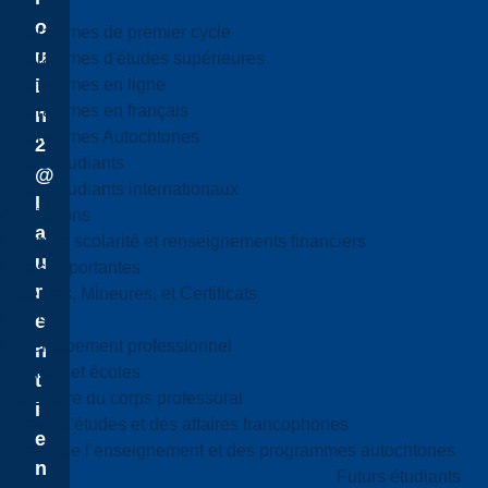
o
Programmes de premier cycle
u
Programmes d'études supérieures
Programmes en ligne
i
Programmes en français
n
Programmes Autochtones
2
Futurs étudiants
@
Futurs étudiants internationaux
l
Admissions
a
Droits de scolarité et renseignements financiers
u
Dates importantes
r
Majeures, Mineures, et Certificats
Cours
e
Développement professionnel
n
Facultés et écoles
t
Répertoire du corps professoral
i
Bureau d'études et des affaires francophones
e
Bureau de l’enseignement et des programmes autochtones
n
Futurs étudiants