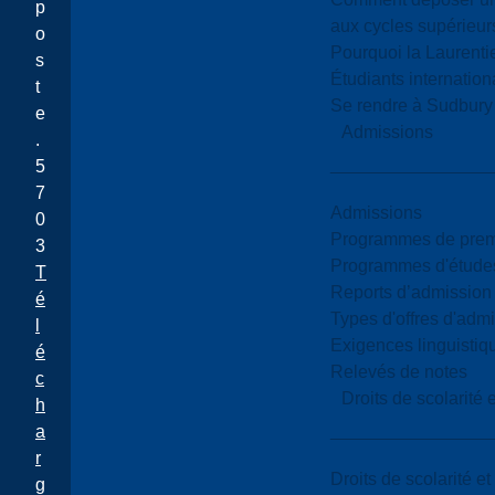
p
aux cycles supérieur
o
Pourquoi la Laurent
s
Étudiants internatio
t
Se rendre à Sudbury
e
Admissions
.
5
7
Admissions
0
Programmes de premi
3
Programmes d'études
T
Reports d’admission
é
Types d'offres d'admi
l
Exigences linguistiq
é
Relevés de notes
c
Droits de scolarité
h
a
r
Droits de scolarité e
g