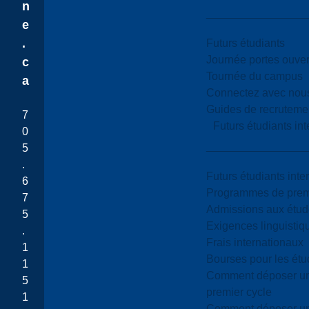
n
e
.
Futurs étudiants
Journée portes ouver
c
Tournée du campus
a
Connectez avec nou
Guides de recrutemen
7
Futurs étudiants in
0
5
.
Futurs étudiants inte
6
Programmes de premi
7
Admissions aux étud
5
Exigences linguistiq
.
Frais internationaux
1
Bourses pour les étu
1
Comment déposer une
5
premier cycle
1
Comment déposer une