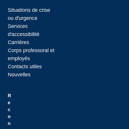
Situations de crise
Current International
ou d'urgence
Étudiants internatio
Services
Assurance maladie
d'accessibilité
Travailler au Canada
Étudier au Canada
Carrières
Étudiants d’échange 
Corps professoral et
Étudiants accueillis 
employés
Exigences concernan
Contacts utiles
internationaux
Nouvelles
Athlétisme et loisir
R
Athlétisme
e
Service des loisirs
c
Vie sur le campus
o
n