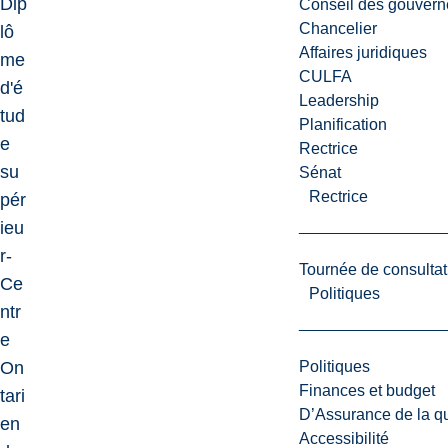
Dip
Conseil des gouvern
Chancelier
lô
Affaires juridiques
me
CULFA
d'é
Leadership
tud
Planification
e
Rectrice
su
Sénat
Rectrice
pér
ieu
r-
Tournée de consultat
Ce
Politiques
ntr
e
Politiques
On
Finances et budget
tari
D’Assurance de la qua
en
Accessibilité