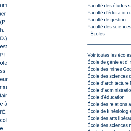
uth
Faculté des études s
Faculté d'éducation e
ier
Faculté de gestion
(P
Faculté des sciences,
h.
Écoles
D.)
est
Pr
Voir toutes les école
École de génie et d'
ofe
École des mines G
ss
École des sciences d
eur
École d’architectur
titu
École d’administratio
lair
École d'éducation
e à
École des relations 
École de kinésiologi
l'É
École des arts libéra
col
École des sciences n
e