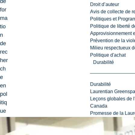
de
Droit d’auteur
for
Avis de collecte de 
ma
Politiques et Progr
Politique de liberté 
tio
Approvisionnement et
n
Prévention de la viol
de
Milieu respectueux de
rec
Politique d'achat
her
Durabilité
ch
e
Durabilité
en
Laurentian Greensp
pol
Leçons globales de l’
itiq
Canada
ue
Promesse de la Laure
s
et