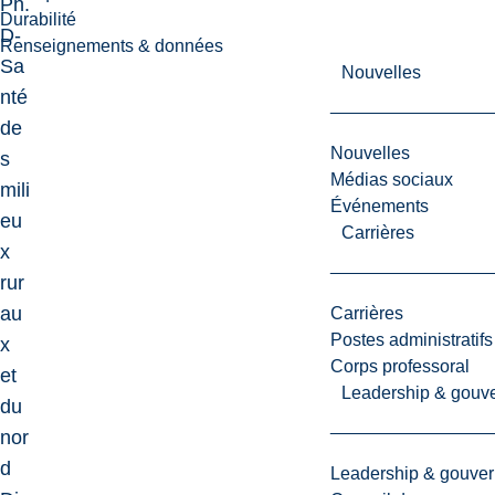
Ph.
Durabilité
D-
Renseignements & données
Sa
Nouvelles
nté
de
Nouvelles
s
Médias sociaux
mili
Événements
eu
Carrières
x
rur
au
Carrières
Postes administratifs
x
Corps professoral
et
Leadership & gouv
du
nor
d
Leadership & gouve