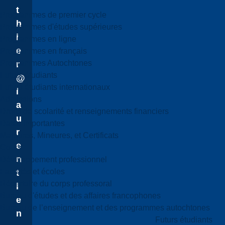
t
Programmes de premier cycle
h
Programmes d'études supérieures
i
Programmes en ligne
e
Programmes en français
Programmes Autochtones
r
Futurs étudiants
@
Futurs étudiants internationaux
l
Admissions
a
Droits de scolarité et renseignements financiers
u
Dates importantes
r
Majeures, Mineures, et Certificats
e
Cours
n
Développement professionnel
Facultés et écoles
t
Répertoire du corps professoral
i
Bureau d'études et des affaires francophones
e
Bureau de l’enseignement et des programmes autochtones
n
Futurs étudiants