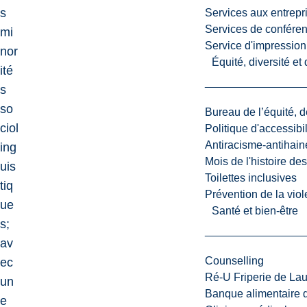
s
Services aux entrepr
Services de confére
mi
Service d'impression
nor
Équité, diversité et
ité
s
so
Bureau de l’équité, d
ciol
Politique d'accessibil
Antiracisme-antihain
ing
Mois de l'histoire de
uis
Toilettes inclusives
tiq
Prévention de la viol
ue
Santé et bien-être
s;
av
Counselling
ec
Ré-U Friperie de La
un
Banque alimentaire 
e