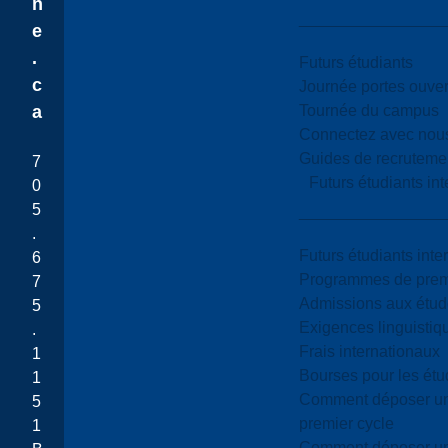
n
e
.
Futurs étudiants
c
Journée portes ouver
Tournée du campus
a
Connectez avec nou
Guides de recrutemen
7
Futurs étudiants in
0
5
.
Futurs étudiants inte
6
Programmes de premi
7
Admissions aux étud
5
Exigences linguistiq
.
Frais internationaux
1
Bourses pour les étu
1
Comment déposer une
5
premier cycle
1
Comment déposer une