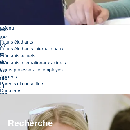
sa
nté
et
Menu
les
ser
Futurs étudiants
vic
Futurs étudiants internationaux
es
Étudiants actuels
de
Etudiants internationaux actuels
sa
Corps professoral et employés
Anciens
nté
Parents et conseillers
. Il
Donateurs
mè
ne
pré
se
Recherche
nte