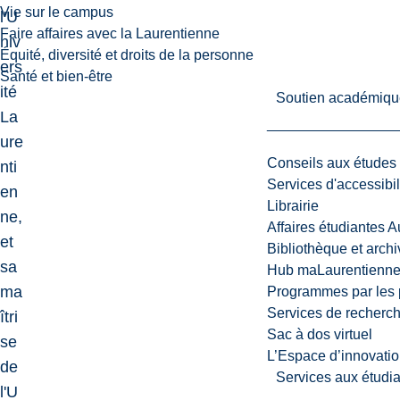
Vie sur le campus
l'U
Faire affaires avec la Laurentienne
niv
Équité, diversité et droits de la personne
ers
Santé et bien-être
ité
Soutien académiqu
La
ure
Conseils aux études
nti
Services d'accessibil
en
Librairie
ne,
Affaires étudiantes 
et
Bibliothèque et arch
sa
Hub maLaurentienn
ma
Programmes par les 
Services de recherc
îtri
Sac à dos virtuel
se
L’Espace d’innovatio
de
Services aux étudia
l'U