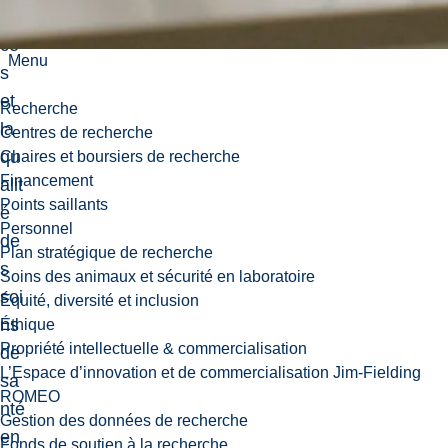
l’ac
cè
Menu
s
et
Recherche
la
Centres de recherche
qu
Chaires et boursiers de recherche
Financement
alit
Points saillants
é
Personnel
de
Plan stratégique de recherche
s
Soins des animaux et sécurité en laboratoire
soi
Équité, diversité et inclusion
ns
Éthique
Propriété intellectuelle & commercialisation
de
L’Espace d’innovation et de commercialisation Jim-Fielding
sa
ROMEO
nté
Gestion des données de recherche
en
Fonds de soutien à la recherche