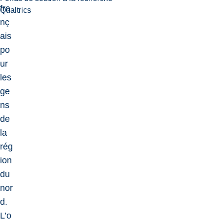
fra
Qualtrics
nç
ais
po
ur
les
ge
ns
de
la
rég
ion
du
nor
d.
L’o