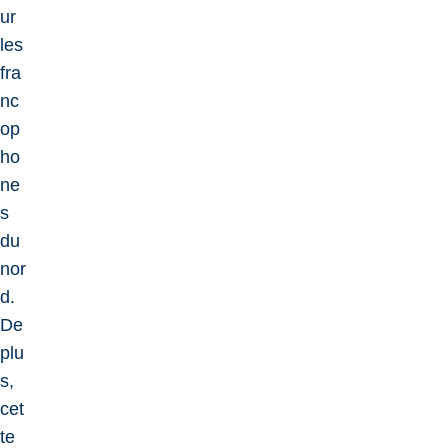
ur
les
fra
nc
op
ho
ne
s
du
nor
d.
De
plu
s,
cet
te