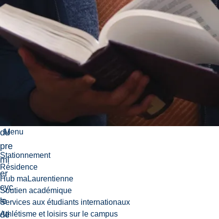
dip
lô
me
s
de
do
cto
rat
et
du
Menu
pre
Stationnement
mi
Résidence
er
Hub maLaurentienne
cyc
Soutien académique
le
Services aux étudiants internationaux
de
Athlétisme et loisirs sur le campus