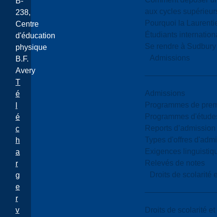
B-
aux cycles supérieur
238,
Pourquoi la Laurent
Centre
Étudiants internatio
d'éducation
Se rendre à Sudbury
physique
Admissions
B.F.
Avery
T
Admissions
é
Programmes de premi
l
Programmes d'études
é
Reports d’admission
c
Types d'offres d'admi
h
Exigences linguistiq
a
Relevés de notes
r
Droits de scolarité
g
e
r
Droits de scolarité e
v