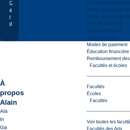
Droits de scolarité p
C
Droits de scolarité é
a
Droits de scolarité i
r
Frais de scolarité
d
Bourses d'études
Aide financière
Modes de paiement
Éducation financière
Remboursement des fr
Facultés et écoles
À
Facultés
propos
Écoles
Facultés
Alain
Ala
in
Voir toutes les facult
Ga
Facultés des Arts