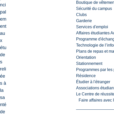
Boutique de vêtemen
nci
Sécurité du campus
pal
Clubs
em
Garderie
ent
Services d'emploi
au
Affaires étudiantes 
Programme d'échange
x
Technologie de l’inf
étu
Plans de repas et m
de
Orientation
s
Stationnement
reli
Programmes par les 
ée
Résidence
Étudier à l'étranger
s à
Associations étudian
la
Le Centre de réussite
sa
Faire affaires avec
nté
de