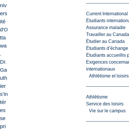
niv
ers
Current International
Étudiants internatio
ité
Assurance maladie
d'O
Travailler au Canada
tta
Étudier au Canada
wa
Étudiants d’échange 
.
Étudiants accueillis 
Dr.
Exigences concernan
internationaux
Ga
Athlétisme et loisir
uth
ier
s’in
Athlétisme
tér
Service des loisirs
es
Vie sur le campus
se
pri