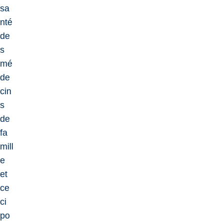
sa
nté
de
s
mé
de
cin
s
de
fa
mill
e
et
ce
ci
po