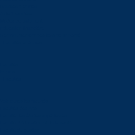
Bourses d'études
Aide financière
Modes de paiement
Éducation financière
Remboursement des frais de scolarité
Facultés et écoles
Facultés
Écoles
Facultés
Voir toutes les facultés
Facultés des Arts
Faculté des études supérieures
Faculté d'éducation et de la santé
Faculté de gestion