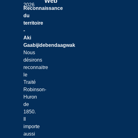
Web
2026
Reconnaissance
du
territoire
-
Aki
Gaabijidebendaagwak
Nous
désirons
reconnaitre
le
Traité
Robinson-
Huron
de
1850.
Il
importe
aussi