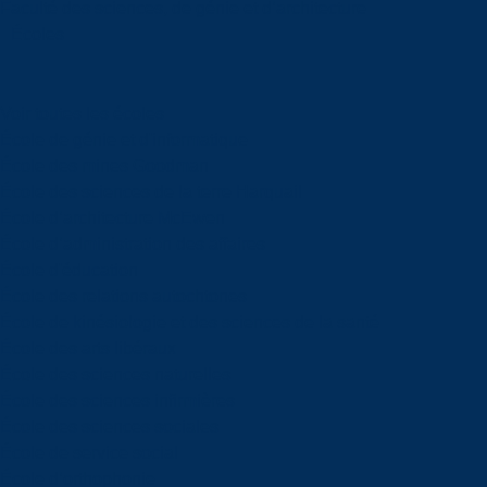
Faculté des sciences, de génie et d’architecture
Écoles
Voir toutes les écoles
École de génie et d'informatique
École des mines Goodman
École des sciences de la terre Harquail
École d’architecture McEwen
École d’administration des affaires
École d'éducation
École des relations autochtones
École de kinésiologie et des sciences de la santé
École des arts libéraux
École des sciences naturelles
École des sciences infirmières
École des sciences sociales
École de service social
École d’orthophonie