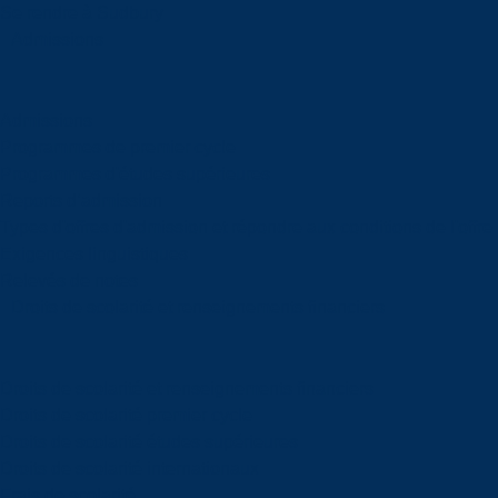
Se rendre à Sudbury
Admissions
Admissions
Programmes de premier cycle
Programmes d'études supérieures
Reports d’admission
Types d'offres d'admission et répondre aux conditions de l'offre
Exigences linguistiques
Relevés de notes
Droits de scolarité et renseignements financiers
Droits de scolarité et renseignements financiers
Droits de scolarité premier cycle
Droits de scolarité études supérieures
Droits de scolarité internationaux
Frais de scolarité