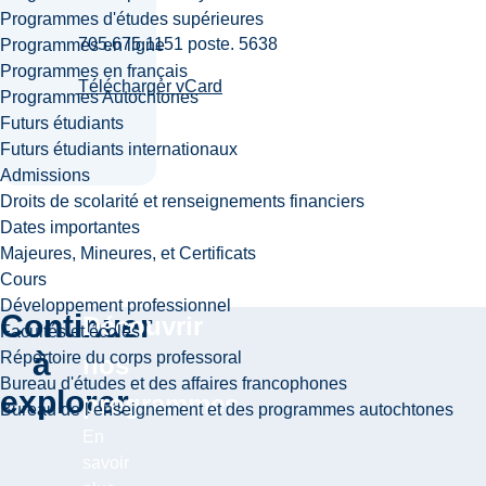
Programmes d'études supérieures
705.675.1151 poste. 5638
Programmes en ligne
Programmes en français
Télécharger vCard
Programmes Autochtones
Futurs étudiants
Futurs étudiants internationaux
Admissions
Droits de scolarité et renseignements financiers
Dates importantes
Majeures, Mineures, et Certificats
Cours
Développement professionnel
Continuer
Découvrir
Facultés et écoles
à
Répertoire du corps professoral
nos
Bureau d'études et des affaires francophones
explorer
programmes
Bureau de l’enseignement et des programmes autochtones
En
savoir