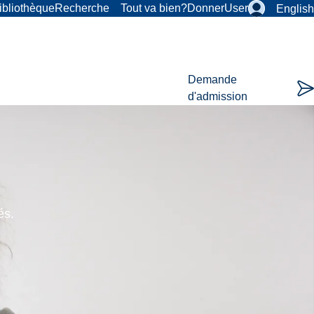
ibliothèque
Recherche
Tout va bien?
Donner
User
English
Demande
d'admission
és.