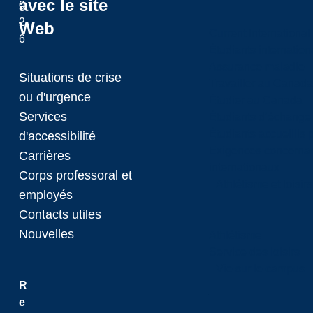
avec le site
0
2
Web
Current International
6
Étudiants internatio
Assurance maladie
Situations de crise
Travailler au Canada
ou d'urgence
Étudier au Canada
Services
Étudiants d’échange 
Étudiants accueillis 
d'accessibilité
Exigences concernan
Carrières
internationaux
Corps professoral et
Athlétisme et loisir
employés
Contacts utiles
Nouvelles
Athlétisme
Service des loisirs
Vie sur le campus
R
e