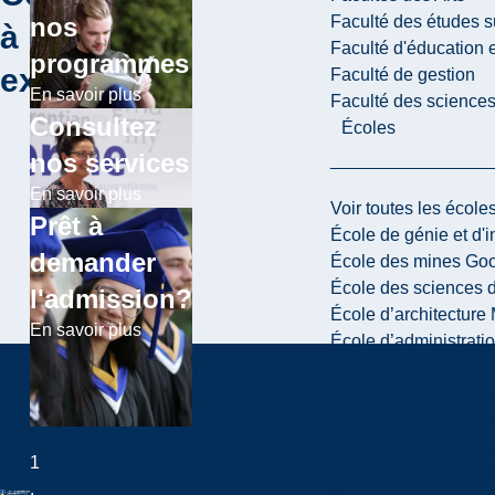
Faculté des études s
nos
à
Faculté d'éducation e
programmes
explorer
Faculté de gestion
En savoir plus
Faculté des sciences,
Consultez
Écoles
nos services
En savoir plus
Voir toutes les école
Prêt à
École de génie et d'
demander
École des mines G
École des sciences d
l'admission?
École d’architectur
En savoir plus
École d’administratio
École d'éducation
École des relations 
École de kinésiologi
École des arts libéra
1
École des sciences n
.