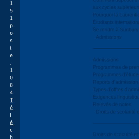
1
aux cycles supérieur
5
Pourquoi la Laurent
1
Étudiants internatio
p
Se rendre à Sudbury
o
Admissions
s
t
e
Admissions
.
Programmes de premi
1
Programmes d'études
0
Reports d’admission
8
Types d'offres d'admi
4
Exigences linguistiq
T
Relevés de notes
é
Droits de scolarité
l
é
c
Droits de scolarité e
h