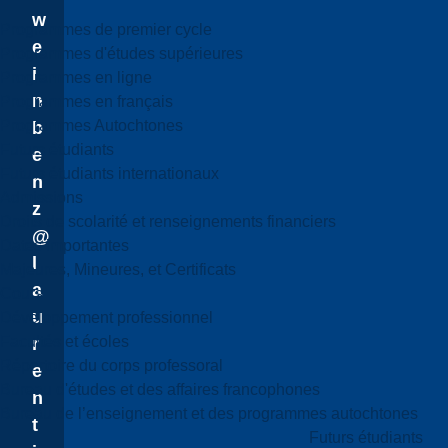
w
Programmes de premier cycle
e
Programmes d'études supérieures
i
Programmes en ligne
n
Programmes en français
Programmes Autochtones
b
Futurs étudiants
e
Futurs étudiants internationaux
n
Admissions
z
Droits de scolarité et renseignements financiers
@
Dates importantes
l
Majeures, Mineures, et Certificats
a
Cours
u
Développement professionnel
Facultés et écoles
r
Répertoire du corps professoral
e
Bureau d'études et des affaires francophones
n
Bureau de l’enseignement et des programmes autochtones
t
Futurs étudiants