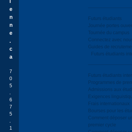
i
e
n
Futurs étudiants
n
Journée portes ouver
Tournée du campus
e
Connectez avec nou
.
Guides de recrutemen
c
Futurs étudiants in
a
7
Futurs étudiants inte
0
Programmes de premi
5
Admissions aux étud
.
Exigences linguistiq
6
Frais internationaux
7
Bourses pour les étu
5
Comment déposer une
.
premier cycle
1
Comment déposer une