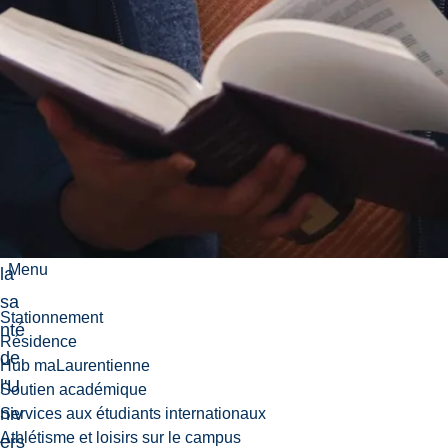
gie
et
de
s
sci
en
ce
s
de
Menu
la
sa
Stationnement
nté
Résidence
de
Hub maLaurentienne
l'U
Soutien académique
niv
Services aux étudiants internationaux
Athlétisme et loisirs sur le campus
ers