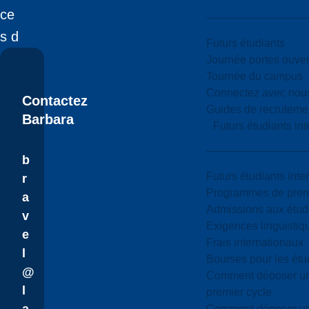
ce
s d
Futurs étudiants
Journée portes ouver
Tournée du campus
Connectez avec nou
Contactez
Guides de recrutemen
Barbara
Futurs étudiants in
b
Futurs étudiants inte
r
Programmes de premi
a
Admissions aux étud
v
Exigences linguistiq
e
Frais internationaux
l
Bourses pour les étu
@
Comment déposer une
l
premier cycle
Comment déposer une