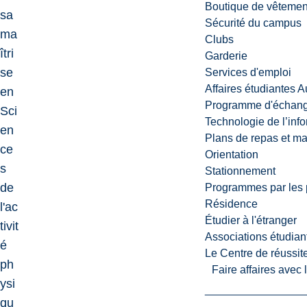
Boutique de vêtemen
sa
Sécurité du campus
ma
Clubs
îtri
Garderie
se
Services d'emploi
Affaires étudiantes 
en
Programme d'échange
Sci
Technologie de l’inf
en
Plans de repas et m
ce
Orientation
s
Stationnement
de
Programmes par les 
Résidence
l'ac
Étudier à l'étranger
tivit
Associations étudian
é
Le Centre de réussite
ph
Faire affaires avec
ysi
qu