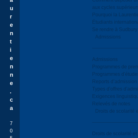
a
aux cycles supérieur
u
Pourquoi la Laurent
r
Étudiants internatio
e
Se rendre à Sudbury
n
Admissions
t
i
e
Admissions
n
Programmes de premi
Programmes d'études
n
Reports d’admission
e
Types d'offres d'admi
.
Exigences linguistiq
c
Relevés de notes
a
Droits de scolarité
7
0
Droits de scolarité e