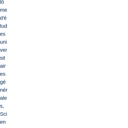
lô
me
d'é
tud
es
uni
ver
sit
air
es
gé
nér
ale
s,
Sci
en