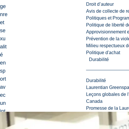
Droit d’auteur
ge
Avis de collecte de 
nre
Politiques et Progr
et
Politique de liberté 
se
Approvisionnement et
xu
Prévention de la viol
Milieu respectueux de
alit
Politique d'achat
é
Durabilité
en
sp
ort
Durabilité
av
Laurentian Greensp
Leçons globales de l’
ec
Canada
un
Promesse de la Laure
int
érê
t