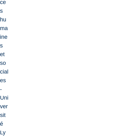
ce
s
hu
ma
ine
s
et
so
cial
es
-
Uni
ver
sit
é
Ly