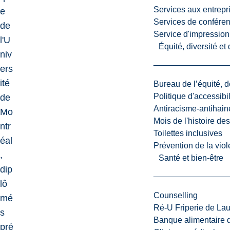
Services aux entrepr
e
Services de confére
de
Service d'impression
l'U
Équité, diversité et
niv
ers
ité
Bureau de l’équité, d
Politique d'accessibil
de
Antiracisme-antihain
Mo
Mois de l'histoire de
ntr
Toilettes inclusives
éal
Prévention de la viol
,
Santé et bien-être
dip
lô
Counselling
mé
Ré-U Friperie de La
s
Banque alimentaire 
pré