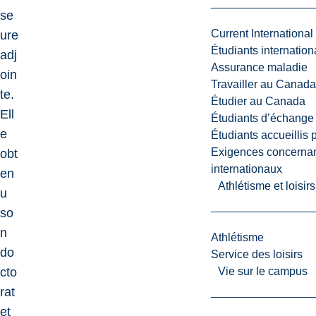
se
Current International
ure
Étudiants internatio
adj
Assurance maladie
oin
Travailler au Canada
te.
Étudier au Canada
Ell
Étudiants d’échange 
e
Étudiants accueillis 
Exigences concernan
obt
internationaux
en
Athlétisme et loisir
u
so
n
Athlétisme
do
Service des loisirs
cto
Vie sur le campus
rat
et