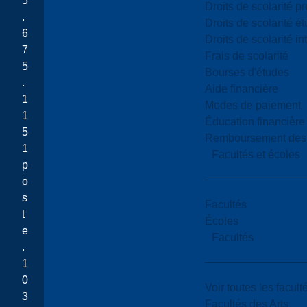
5
Droits de scolarité p
.
Droits de scolarité é
6
Droits de scolarité i
7
Frais de scolarité
5
Bourses d'études
.
Aide financière
1
Modes de paiement
1
Éducation financière
5
Remboursement des fr
1
Facultés et écoles
p
o
s
Facultés
t
Écoles
e
Facultés
.
1
0
Voir toutes les facult
3
Facultés des Arts