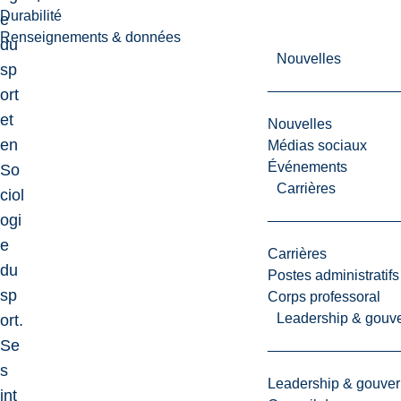
Durabilité
e
Renseignements & données
du
Nouvelles
sp
ort
et
Nouvelles
en
Médias sociaux
Événements
So
Carrières
ciol
ogi
e
Carrières
du
Postes administratifs
sp
Corps professoral
Leadership & gouv
ort.
Se
s
Leadership & gouve
int