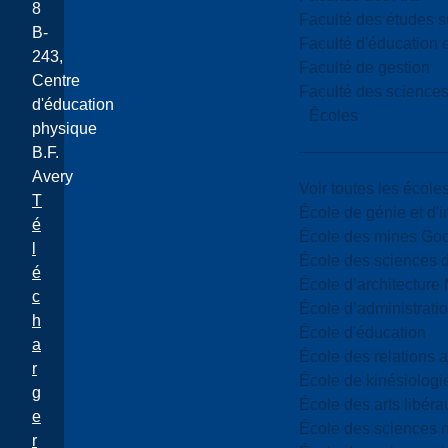
8
Faculté des études s
B-
Faculté d'éducation e
243,
Faculté de gestion
Centre
Faculté des sciences,
d'éducation
Écoles
physique
B.F.
Avery
Voir toutes les école
T
École de génie et d'
é
École des mines G
l
École des sciences d
é
École d’architectur
c
École d’administratio
h
École d'éducation
a
École des relations 
r
École de kinésiologi
g
École des arts libéra
e
École des sciences n
r