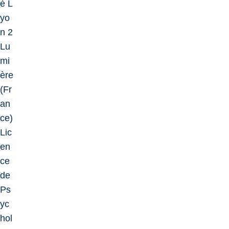
é L
yo
n 2
Lu
mi
ère
(Fr
an
ce)
Lic
en
ce
de
Ps
yc
hol