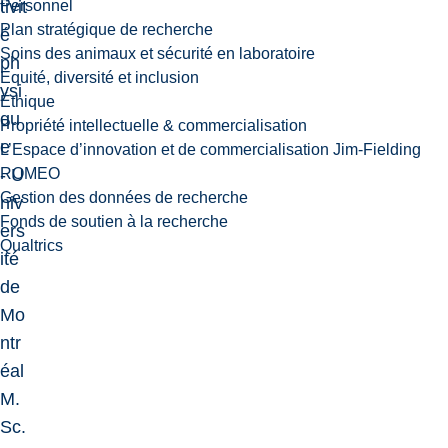
tivit
é
ph
ysi
qu
e
- U
niv
ers
ité
de
Mo
ntr
éal
M.
Sc.