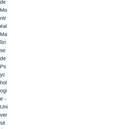
de
Qualtrics
Mo
ntr
éal
Ma
îtri
se
de
Ps
yc
hol
ogi
e -
Uni
ver
sit