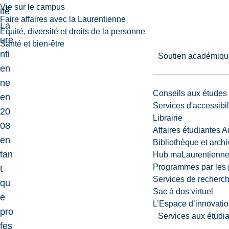
Vie sur le campus
ité
Faire affaires avec la Laurentienne
La
Équité, diversité et droits de la personne
ure
Santé et bien-être
nti
Soutien académiqu
en
ne
Conseils aux études
en
Services d'accessibil
20
Librairie
08
Affaires étudiantes 
en
Bibliothèque et arch
tan
Hub maLaurentienn
Programmes par les 
t
Services de recherc
qu
Sac à dos virtuel
e
L’Espace d’innovatio
pro
Services aux étudia
fes