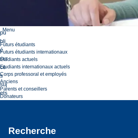
se
nté
et
Menu
pu
bli
Futurs étudiants
é
Futurs étudiants internationaux
sur
Étudiants actuels
ce
Etudiants internationaux actuels
Corps professoral et employés
s
Anciens
suj
Parents et conseillers
ets
Donateurs
en
fra
nç
ais
Recherche
et