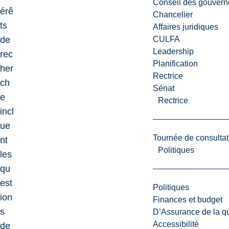
Conseil des gouvern
érê
Chancelier
ts
Affaires juridiques
CULFA
de
Leadership
rec
Planification
her
Rectrice
ch
Sénat
e
Rectrice
incl
ue
Tournée de consultat
nt
Politiques
les
qu
est
Politiques
ion
Finances et budget
s
D’Assurance de la qua
Accessibilité
de