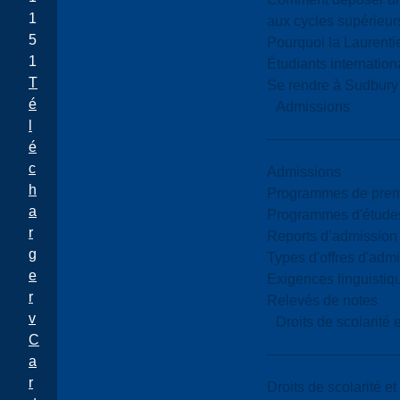
1
aux cycles supérieur
5
Pourquoi la Laurent
1
Étudiants internatio
T
Se rendre à Sudbury
é
Admissions
l
é
c
Admissions
h
Programmes de premi
a
Programmes d'études
r
Reports d’admission
g
Types d'offres d'admi
e
Exigences linguistiq
r
Relevés de notes
v
Droits de scolarité
C
a
r
Droits de scolarité e