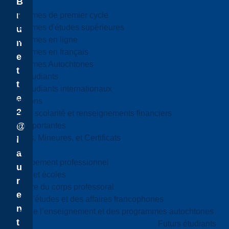
B
r
Programmes de premier cycle
Programmes d'études supérieures
u
Programmes en ligne
n
Programmes en français
e
Programmes Autochtones
t
Futurs étudiants
t
Futurs étudiants internationaux
e
Admissions
2
Droits de scolarité et renseignements financiers
@
Dates importantes
Majeures, Mineures, et Certificats
l
Cours
a
Développement professionnel
u
Facultés et écoles
r
Répertoire du corps professoral
e
Bureau d'études et des affaires francophones
n
Bureau de l’enseignement et des programmes autochtones
t
Futurs étudiants