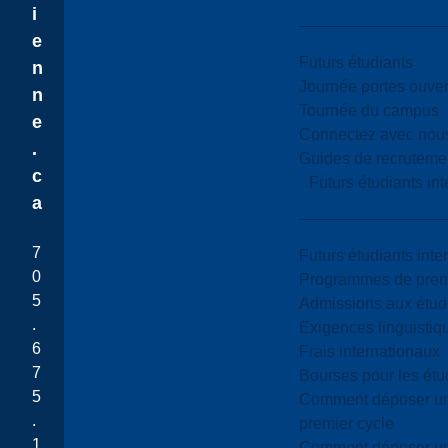
i
e
Futurs étudiants
n
Journée portes ouver
n
Tournée du campus
e
Connectez avec nou
.
Guides de recrutemen
c
Futurs étudiants in
a
7
Futurs étudiants inte
0
Programmes de premi
5
Admissions aux étud
.
Exigences linguistiq
6
Frais internationaux
7
Bourses pour les étu
5
Comment déposer une
.
premier cycle
1
Comment déposer une