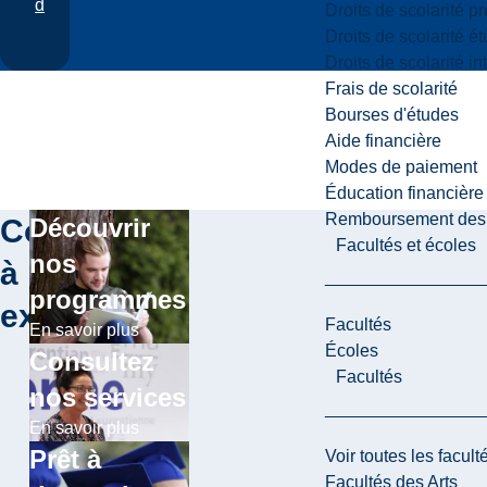
d
Droits de scolarité p
Droits de scolarité é
Droits de scolarité i
Frais de scolarité
Bourses d'études
Aide financière
Modes de paiement
Éducation financière
Remboursement des fr
Continuer
Découvrir
Facultés et écoles
nos
à
programmes
explorer
Facultés
En savoir plus
Écoles
Consultez
Facultés
nos services
En savoir plus
Prêt à
Voir toutes les facult
Facultés des Arts