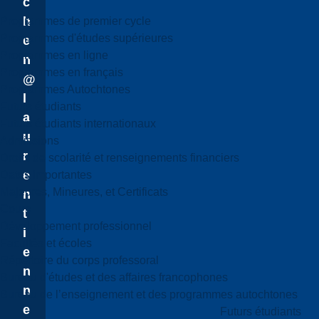
c
h
Programmes de premier cycle
Programmes d'études supérieures
e
Programmes en ligne
n
Programmes en français
@
Programmes Autochtones
l
Futurs étudiants
a
Futurs étudiants internationaux
u
Admissions
r
Droits de scolarité et renseignements financiers
e
Dates importantes
Majeures, Mineures, et Certificats
n
Cours
t
Développement professionnel
i
Facultés et écoles
e
Répertoire du corps professoral
n
Bureau d'études et des affaires francophones
n
Bureau de l’enseignement et des programmes autochtones
e
Futurs étudiants