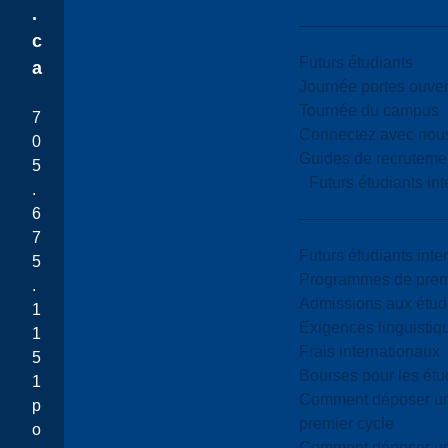
.
c
Futurs étudiants
a
Journée portes ouver
Tournée du campus
7
Connectez avec nou
0
Guides de recrutemen
5
Futurs étudiants in
.
6
7
Futurs étudiants inte
5
Programmes de premi
.
Admissions aux étud
1
Exigences linguistiq
1
Frais internationaux
5
Bourses pour les étu
1
Comment déposer une
p
premier cycle
o
Comment déposer une