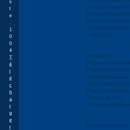
s
aux cycles supérieur
t
Pourquoi la Laurent
e
Étudiants internatio
.
Se rendre à Sudbury
1
Admissions
0
0
4
Admissions
T
Programmes de premi
é
Programmes d'études
l
Reports d’admission
é
Types d'offres d'admi
c
Exigences linguistiq
h
Relevés de notes
a
Droits de scolarité
r
g
e
Droits de scolarité e
r