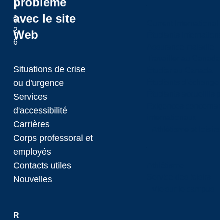
problème
2
avec le site
0
Current International
2
Web
Étudiants internatio
6
Assurance maladie
Travailler au Canada
Situations de crise
Étudier au Canada
ou d'urgence
Étudiants d’échange 
Étudiants accueillis 
Services
Exigences concernan
d'accessibilité
internationaux
Carrières
Athlétisme et loisir
Corps professoral et
employés
Contacts utiles
Athlétisme
Service des loisirs
Nouvelles
Vie sur le campus
R