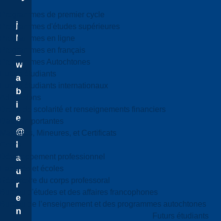
Programmes de premier cycle
j
Programmes d'études supérieures
l
Programmes en ligne
Programmes en français
_
Programmes Autochtones
w
Futurs étudiants
a
Futurs étudiants internationaux
b
Admissions
i
Droits de scolarité et renseignements financiers
e
Dates importantes
@
Majeures, Mineures, et Certificats
l
Cours
Développement professionnel
a
Facultés et écoles
u
Répertoire du corps professoral
r
Bureau d'études et des affaires francophones
e
Bureau de l’enseignement et des programmes autochtones
n
Futurs étudiants