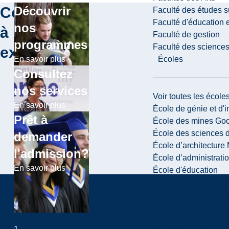
Continuer
Découvrir
Faculté des études s
Faculté d'éducation e
nos
à
Faculté de gestion
programmes
Faculté des sciences,
explorer
Écoles
En savoir plus
Consultez
nos services
Voir toutes les école
En savoir plus
École de génie et d'
Prêt à
École des mines G
École des sciences d
demander
École d’architectur
l'admission?
École d’administratio
En savoir plus
École d'éducation
École des relations 
École de kinésiologi
École des arts libéra
École des sciences n