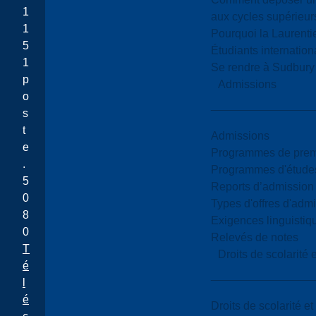
1
aux cycles supérieur
1
Pourquoi la Laurent
5
Étudiants internatio
1
Se rendre à Sudbury
p
Admissions
o
s
t
Admissions
e
Programmes de premi
.
Programmes d'études
5
Reports d’admission
0
Types d'offres d'admi
8
Exigences linguistiq
0
Relevés de notes
T
Droits de scolarité
é
l
é
Droits de scolarité e