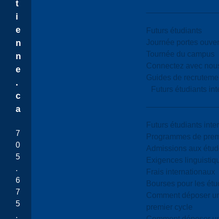
t
i
e
Futurs étudiants
Journée portes ouver
n
Tournée du campus
n
Connectez avec nou
e
Guides de recrutemen
.
Futurs étudiants in
c
a
Futurs étudiants inte
7
Programmes de premi
0
Admissions aux étud
5
Exigences linguistiq
.
Frais internationaux
6
Bourses pour les étu
7
Comment déposer une
5
premier cycle
.
Comment déposer une