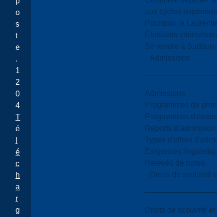
p
aux cycles supérieur
o
Pourquoi la Laurent
s
Étudiants internatio
t
Se rendre à Sudbury
e
Admissions
.
1
2
Admissions
0
Programmes de premi
4
Programmes d'études
T
Reports d’admission
é
Types d'offres d'admi
l
Exigences linguistiq
é
Relevés de notes
c
Droits de scolarité
h
a
r
Droits de scolarité e
g