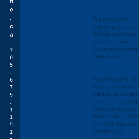
n
e
.
Futurs étudiants
c
Journée portes ouver
Tournée du campus
a
Connectez avec nou
Guides de recrutemen
7
Futurs étudiants in
0
5
.
Futurs étudiants inte
6
Programmes de premi
7
Admissions aux étud
5
Exigences linguistiq
.
Frais internationaux
1
Bourses pour les étu
1
Comment déposer une
5
premier cycle
1
Comment déposer une