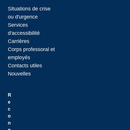
Situations de crise
Current International
ou d'urgence
Étudiants internatio
Services
Assurance maladie
d'accessibilité
Travailler au Canada
Carrières
Étudier au Canada
Étudiants d’échange 
Corps professoral et
Étudiants accueillis 
employés
Exigences concernan
Contacts utiles
internationaux
Nouvelles
Athlétisme et loisir
R
Athlétisme
e
Service des loisirs
c
Vie sur le campus
o
n
n