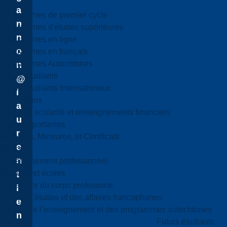
a
Programmes de premier cycle
n
Programmes d'études supérieures
n
Programmes en ligne
o
Programmes en français
Programmes Autochtones
n
Futurs étudiants
@
Futurs étudiants internationaux
l
Admissions
a
Droits de scolarité et renseignements financiers
u
Dates importantes
r
Majeures, Mineures, et Certificats
e
Cours
n
Développement professionnel
Facultés et écoles
t
Répertoire du corps professoral
i
Bureau d'études et des affaires francophones
e
Bureau de l’enseignement et des programmes autochtones
n
Futurs étudiants