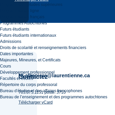
Programmes d'études supérieures
Programmes en ligne
Programmes en français
Programmes Autochtones
Futurs étudiants
Futurs étudiants internationaux
Admissions
Droits de scolarité et renseignements financiers
Dates importantes
Majeures, Mineures, et Certificats
Cours
Développement professionnel
NLafreniere@laurentienne.ca
Contactez
Facultés et écoles
Répertoire du corps professoral
Bureau d'études et des affaires francophones
705.675.1151 poste. 3710
Bureau de l’enseignement et des programmes autochtones
Télécharger vCard