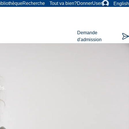
ibliothèque
Recherche
Tout va bien?
Donner
User
English
Demande
d'admission
és.