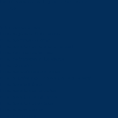
Faculté des sciences, de génie et d’architecture
Écoles
Voir toutes les écoles
École de génie et d'informatique
École des mines Goodman
École des sciences de la terre Harquail
École d’architecture McEwen
École d’administration des affaires
École d'éducation
École des relations autochtones
École de kinésiologie et des sciences de la santé
École des arts libéraux
École des sciences naturelles
École des sciences infirmières
École des sciences sociales
École de service social
École d’orthophonie