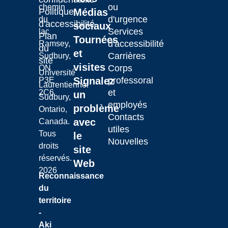
ou
chemin
Laurentian University
Politique
Médias
d'urgence
du
d'accessibilité
sociaux
Services
lac
Plan
Tournées
d'accessibilité
Ramsey,
du
et
Carrières
Sudbury,
site
visites
Corps
ON
Université
Signalez
professoral
P3E
Laurentienne.
et
2C6
un
Sudbury,
employés
problème
Ontario,
Contacts
avec
Canada.
utiles
Tous
le
Nouvelles
droits
site
réservés.
Web
2026
Reconnaissance
du
territoire
-
Aki