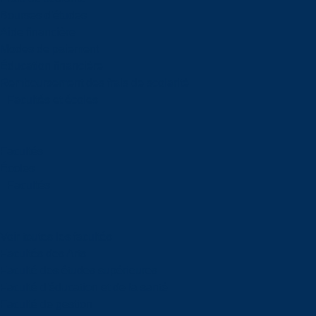
Bourses d'études
Aide financière
Modes de paiement
Éducation financière
Remboursement des frais de scolarité
Facultés et écoles
Facultés
Écoles
Facultés
Voir toutes les facultés
Facultés des Arts
Faculté des études supérieures
Faculté d'éducation et de la santé
Faculté de gestion