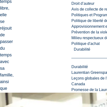
temps
Droit d’auteur
libre,
Avis de collecte de 
elle
Politiques et Progr
Politique de liberté 
se
Approvisionnement et
réjouit
Prévention de la viol
de
Milieu respectueux de
passer
Politique d'achat
du
Durabilité
temps
avec
Durabilité
sa
Laurentian Greensp
famille,
Leçons globales de l’
ainsi
Canada
que
Promesse de la Laure
ses
chats,