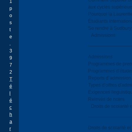
1
aux cycles supérieur
p
Pourquoi la Laurent
o
Étudiants internatio
s
Se rendre à Sudbury
t
Admissions
e
.
3
Admissions
9
Programmes de premi
7
Programmes d'études
2
Reports d’admission
T
Types d'offres d'admi
é
Exigences linguistiq
l
Relevés de notes
é
Droits de scolarité
c
h
a
Droits de scolarité e
r