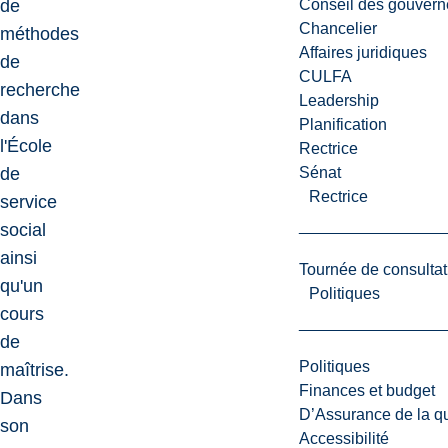
Conseil des gouvern
de
Chancelier
méthodes
Affaires juridiques
de
CULFA
recherche
Leadership
dans
Planification
l'École
Rectrice
Sénat
de
Rectrice
service
social
ainsi
Tournée de consultat
qu'un
Politiques
cours
de
Politiques
maîtrise.
Finances et budget
Dans
D’Assurance de la qua
son
Accessibilité