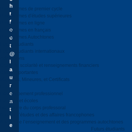
h
Programmes de premier cycle
t
Programmes d'études supérieures
f
Programmes en ligne
o
Programmes en français
Programmes Autochtones
o
Futurs étudiants
t
Futurs étudiants internationaux
@
Admissions
l
Droits de scolarité et renseignements financiers
a
Dates importantes
u
Majeures, Mineures, et Certificats
r
Cours
e
Développement professionnel
Facultés et écoles
n
Répertoire du corps professoral
t
Bureau d'études et des affaires francophones
i
Bureau de l’enseignement et des programmes autochtones
e
Futurs étudiants