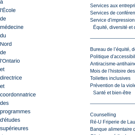
à
Services aux entrepr
l'École
Services de confére
de
Service d'impression
médecine
Équité, diversité et
du
Nord
Bureau de l’équité, d
de
Politique d'accessibil
l'Ontario
Antiracisme-antihain
et
Mois de l'histoire de
directrice
Toilettes inclusives
Prévention de la viol
et
Santé et bien-être
coordonnatrice
des
programmes
Counselling
d'études
Ré-U Friperie de La
supérieures
Banque alimentaire 