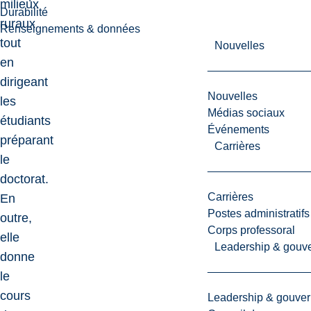
milieux
Durabilité
ruraux
Renseignements & données
tout
Nouvelles
en
dirigeant
Nouvelles
les
Médias sociaux
étudiants
Événements
préparant
Carrières
le
doctorat.
Carrières
En
Postes administratifs
outre,
Corps professoral
elle
Leadership & gouv
donne
le
cours
Leadership & gouve