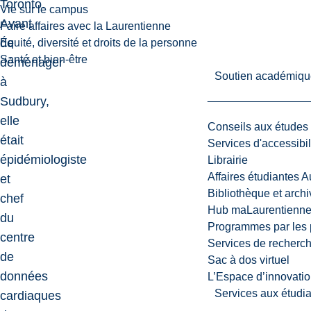
Toronto.
Vie sur le campus
Avant
Faire affaires avec la Laurentienne
de
Équité, diversité et droits de la personne
Santé et bien-être
déménager
Soutien académiqu
à
Sudbury,
elle
Conseils aux études
était
Services d'accessibil
épidémiologiste
Librairie
Affaires étudiantes 
et
Bibliothèque et arch
chef
Hub maLaurentienn
du
Programmes par les 
centre
Services de recherc
de
Sac à dos virtuel
données
L’Espace d’innovatio
Services aux étudia
cardiaques