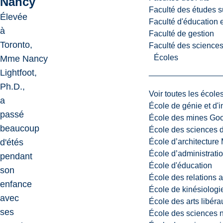
Nancy
Faculté des études s
Élevée
Faculté d'éducation e
à
Faculté de gestion
Toronto,
Faculté des sciences,
Écoles
Mme Nancy
Lightfoot,
Ph.D.,
Voir toutes les école
a
École de génie et d'
passé
École des mines G
beaucoup
École des sciences d
École d’architectur
d'étés
École d’administratio
pendant
École d'éducation
son
École des relations 
enfance
École de kinésiologi
avec
École des arts libéra
ses
École des sciences n