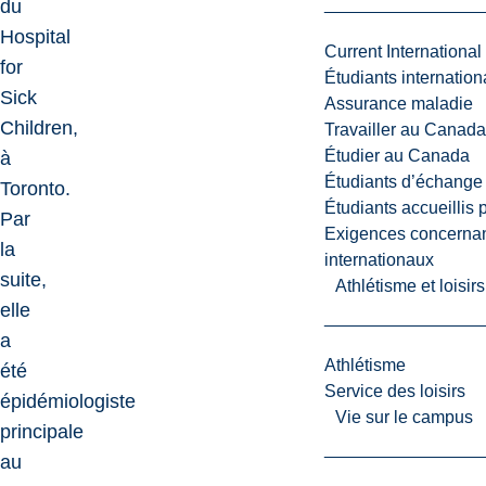
du
Hospital
Current International
for
Étudiants internatio
Sick
Assurance maladie
Children,
Travailler au Canada
Étudier au Canada
à
Étudiants d’échange 
Toronto.
Étudiants accueillis 
Par
Exigences concernan
la
internationaux
suite,
Athlétisme et loisir
elle
a
Athlétisme
été
Service des loisirs
épidémiologiste
Vie sur le campus
principale
au