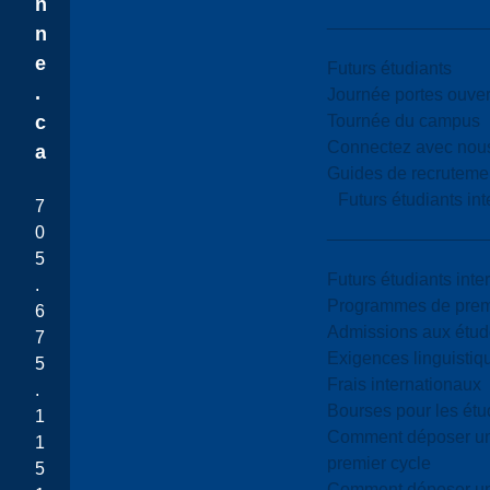
n
n
e
Futurs étudiants
.
Journée portes ouver
Tournée du campus
c
Connectez avec nou
a
Guides de recrutemen
Futurs étudiants in
7
0
5
Futurs étudiants inte
.
Programmes de premi
6
Admissions aux étud
7
Exigences linguistiq
5
Frais internationaux
.
Bourses pour les étu
1
Comment déposer une
1
premier cycle
5
Comment déposer une