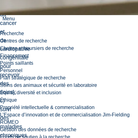
patients
du
Menu
cancer
et
Recherche
de
Centres de recherche
Chaires et boursiers de recherche
cardiopathie
Financement
congénitale
Points saillants
pour
Personnel
recevoir
Plan stratégique de recherche
des
Soins des animaux et sécurité en laboratoire
soins);
Équité, diversité et inclusion
Éthique
c)
Propriété intellectuelle & commercialisation
suivi
L’Espace d’innovation et de commercialisation Jim-Fielding
des
ROMEO
maladies
Gestion des données de recherche
chroniques
Fonds de soutien à la recherche