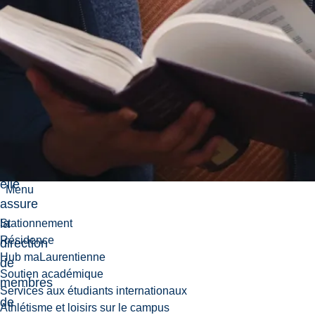
ès
arts
en
humanités
(interprétation
et
valeurs).
En
outre,
elle
Menu
assure
la
Stationnement
Résidence
direction
Hub maLaurentienne
de
Soutien académique
membres
Services aux étudiants internationaux
de
Athlétisme et loisirs sur le campus