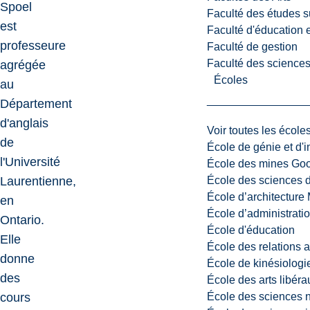
Spoel
Faculté des études s
est
Faculté d'éducation e
professeure
Faculté de gestion
Faculté des sciences,
agrégée
Écoles
au
Département
d'anglais
Voir toutes les école
de
École de génie et d'
l'Université
École des mines G
École des sciences d
Laurentienne,
École d’architectur
en
École d’administratio
Ontario.
École d'éducation
Elle
École des relations 
donne
École de kinésiologi
des
École des arts libéra
École des sciences n
cours