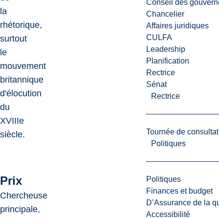
Conseil des gouvern
la
Chancelier
rhétorique,
Affaires juridiques
CULFA
surtout
Leadership
le
Planification
mouvement
Rectrice
britannique
Sénat
d'élocution
Rectrice
du
XVIIIe
Tournée de consultat
siècle.
Politiques
Prix
Politiques
Finances et budget
Chercheuse
D’Assurance de la qua
principale,
Accessibilité