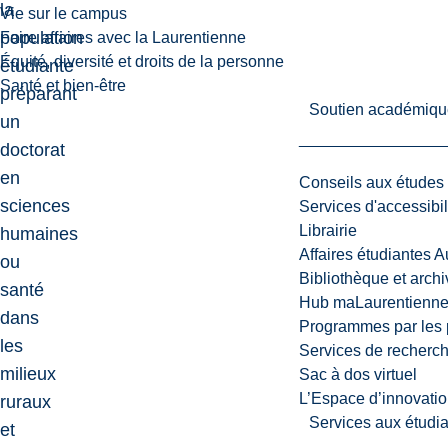
la
Vie sur le campus
population
Faire affaires avec la Laurentienne
Équité, diversité et droits de la personne
étudiante
Santé et bien-être
préparant
Soutien académiqu
un
doctorat
en
Conseils aux études
sciences
Services d'accessibil
Librairie
humaines
Affaires étudiantes 
ou
Bibliothèque et arch
santé
Hub maLaurentienn
dans
Programmes par les 
les
Services de recherc
milieux
Sac à dos virtuel
L’Espace d’innovatio
ruraux
Services aux étudia
et