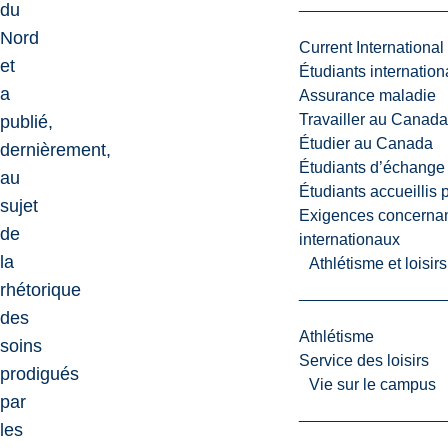
du
Nord
Current International
et
Étudiants internatio
a
Assurance maladie
Travailler au Canada
publié,
Étudier au Canada
dernièrement,
Étudiants d’échange 
au
Étudiants accueillis 
sujet
Exigences concernan
de
internationaux
la
Athlétisme et loisir
rhétorique
des
Athlétisme
soins
Service des loisirs
prodigués
Vie sur le campus
par
les