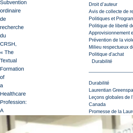
Subvention
Droit d’auteur
ordinaire
Avis de collecte de 
Politiques et Progr
de
Politique de liberté 
recherche
Approvisionnement et
du
Prévention de la viol
CRSH,
Milieu respectueux de
« The
Politique d'achat
Textual
Durabilité
Formation
of
Durabilité
a
Laurentian Greensp
Healthcare
Leçons globales de l’
Profession:
Canada
A
Promesse de la Laure
Rhetorical
Analysis