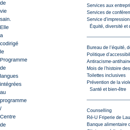
de
Services aux entrepr
vie
Services de confére
sain.
Service d'impression
Équité, diversité et
Elle
a
codirigé
Bureau de l’équité, d
le
Politique d'accessibil
Programme
Antiracisme-antihain
de
Mois de l'histoire de
Toilettes inclusives
langues
Prévention de la viol
intégrées
Santé et bien-être
au
programme
/
Counselling
Centre
Ré-U Friperie de La
de
Banque alimentaire 