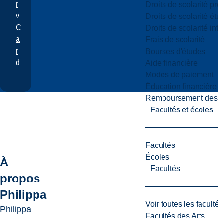
r
Droits de scolarité p
v
Droits de scolarité é
C
Droits de scolarité i
a
Frais de scolarité
r
Bourses d'études
d
Aide financière
Modes de paiement
Éducation financière
Remboursement des fr
Facultés et écoles
Facultés
Écoles
À
Facultés
propos
Philippa
Voir toutes les facult
Philippa
Facultés des Arts