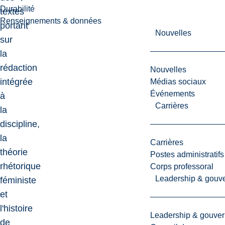
Durabilité
textes
Renseignements & données
portant
Nouvelles
sur
la
rédaction
Nouvelles
intégrée
Médias sociaux
Événements
à
Carrières
la
discipline,
la
Carrières
théorie
Postes administratifs
rhétorique
Corps professoral
Leadership & gouv
féministe
et
l'histoire
Leadership & gouve
de