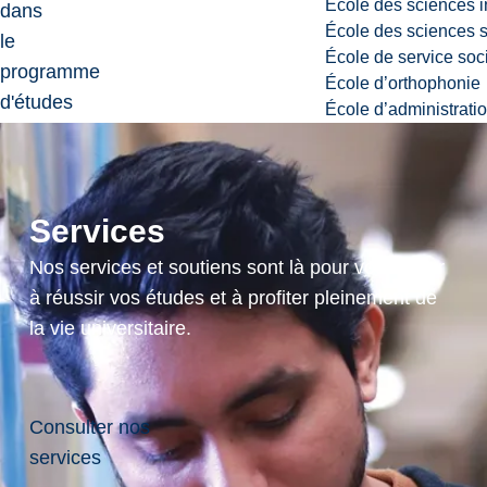
École des sciences i
dans
École des sciences s
le
École de service soc
programme
École d’orthophonie
d'études
École d’administrati
de
la
rhétorique
Services
et
des
Nos services et soutiens sont là pour vous aider
médias
à réussir vos études et à profiter pleinement de
au
la vie universitaire.
Département
d'anglais,
du
Consulter nos
diplôme
services
d'études