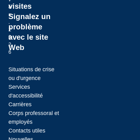
visites
é
s
Signalez un
.
problème
2
avec le site
0
2
Web
6
Situations de crise
ou d'urgence
Services
d'accessibilité
Carrières
Corps professoral et
employés
Contacts utiles
Nouvelles