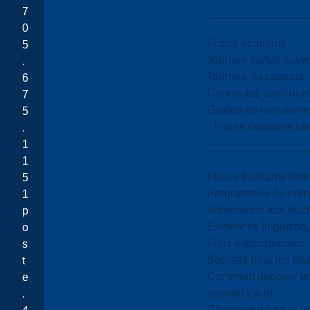
7
0
Futurs étudiants
5
Journée portes ouver
.
Tournée du campus
6
Connectez avec nou
7
Guides de recrutemen
5
Futurs étudiants in
.
1
1
Futurs étudiants inte
5
Programmes de premi
1
Admissions aux étud
p
Exigences linguistiq
o
Frais internationaux
s
Bourses pour les étu
t
Comment déposer une
e
premier cycle
.
Comment déposer une