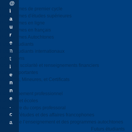
@
Programmes de premier cycle
l
Programmes d'études supérieures
a
Programmes en ligne
u
Programmes en français
r
Programmes Autochtones
e
Futurs étudiants
n
Futurs étudiants internationaux
Admissions
t
Droits de scolarité et renseignements financiers
i
Dates importantes
e
Majeures, Mineures, et Certificats
n
Cours
n
Développement professionnel
e
Facultés et écoles
.
Répertoire du corps professoral
c
Bureau d'études et des affaires francophones
Bureau de l’enseignement et des programmes autochtones
a
Futurs étudiants