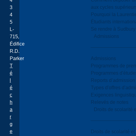
4
aux cycles supérieur
3
Pourquoi la Laurent
4
Étudiants internatio
5
Se rendre à Sudbury
L-
Admissions
715,
Édifice
R.D.
Admissions
Parker
Programmes de premi
T
Programmes d'études
é
Reports d’admission
l
Types d'offres d'admi
é
Exigences linguistiq
c
Relevés de notes
h
Droits de scolarité
a
r
g
e
Droits de scolarité e