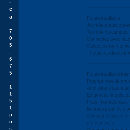
.
c
a
Futurs étudiants
Journée portes ouver
7
Tournée du campus
0
Connectez avec nou
5
Guides de recrutemen
.
Futurs étudiants in
6
7
5
Futurs étudiants inte
.
Programmes de premi
1
Admissions aux étud
1
Exigences linguistiq
5
Frais internationaux
1
Bourses pour les étu
p
Comment déposer une
o
premier cycle
s
Comment déposer une