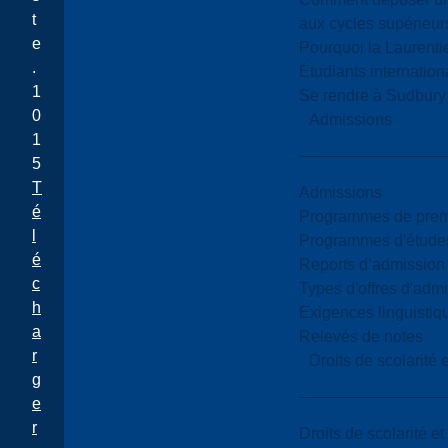
t
aux cycles supérieur
e
Pourquoi la Laurent
.
Étudiants internatio
1
Se rendre à Sudbury
0
Admissions
1
5
T
Admissions
é
Programmes de premi
l
Programmes d'études
é
Reports d’admission
c
Types d'offres d'admi
h
Exigences linguistiq
a
Relevés de notes
r
Droits de scolarité
g
e
r
Droits de scolarité e