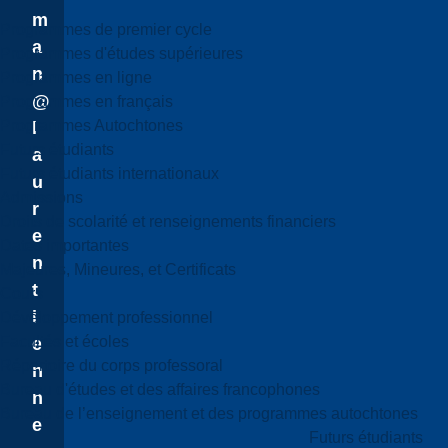
m
Programmes de premier cycle
a
Programmes d'études supérieures
n
Programmes en ligne
@
Programmes en français
Programmes Autochtones
l
Futurs étudiants
a
Futurs étudiants internationaux
u
Admissions
r
Droits de scolarité et renseignements financiers
e
Dates importantes
n
Majeures, Mineures, et Certificats
t
Cours
i
Développement professionnel
Facultés et écoles
e
Répertoire du corps professoral
n
Bureau d'études et des affaires francophones
n
Bureau de l’enseignement et des programmes autochtones
e
Futurs étudiants