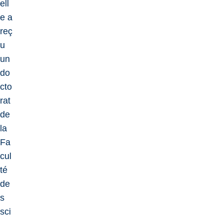
ell
e a
reç
u
un
do
cto
rat
de
la
Fa
cul
té
de
s
sci