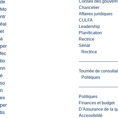
Conseil des gouvern
de
Chancelier
Mo
Affaires juridiques
ntr
CULFA
éal
Leadership
et
Planification
a
Rectrice
Sénat
per
Rectrice
fec
tio
nn
Tournée de consultat
é
Politiques
so
n
Politiques
ex
Finances et budget
per
D’Assurance de la qua
tis
Accessibilité