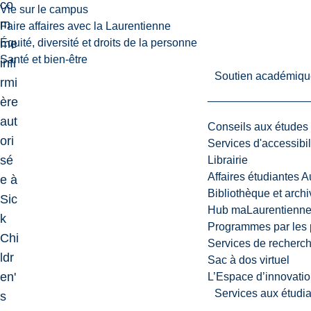
co
Vie sur le campus
m
Faire affaires avec la Laurentienne
me
Équité, diversité et droits de la personne
Santé et bien-être
infi
Soutien académiqu
rmi
ère
aut
Conseils aux études
ori
Services d'accessibil
sé
Librairie
Affaires étudiantes 
e à
Bibliothèque et arch
Sic
Hub maLaurentienn
k
Programmes par les 
Chi
Services de recherc
ldr
Sac à dos virtuel
en'
L’Espace d’innovatio
Services aux étudia
s