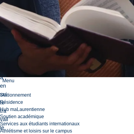
niv
ers
ité
La
ure
nti
en
ne
et
a
Menu
en
sui
Stationnement
te
Résidence
Hub maLaurentienne
tra
Soutien académique
vail
Services aux étudiants internationaux
lé
Athlétisme et loisirs sur le campus