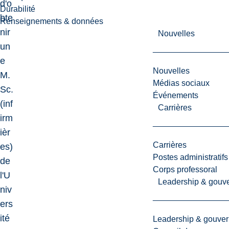
d'o
Durabilité
bte
Renseignements & données
nir
Nouvelles
un
e
Nouvelles
M.
Médias sociaux
Sc.
Événements
(inf
Carrières
irm
ièr
Carrières
es)
Postes administratifs
de
Corps professoral
l'U
Leadership & gouv
niv
ers
ité
Leadership & gouve