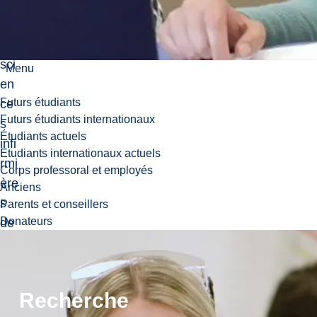
e
de
s
sci
Menu
en
Futurs étudiants
ce
Futurs étudiants internationaux
s
Étudiants actuels
infi
Etudiants internationaux actuels
rmi
Corps professoral et employés
ère
Anciens
s
Parents et conseillers
Donateurs
de
l'U
niv
ers
Recherche
ité