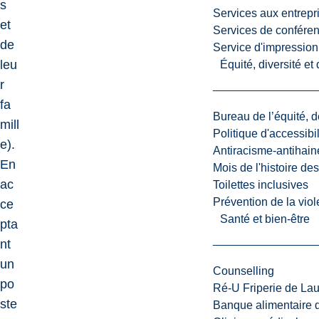
s
Services aux entrepr
et
Services de confére
de
Service d'impression
leu
Équité, diversité et
r
fa
Bureau de l’équité, d
mill
Politique d'accessibil
e).
Antiracisme-antihain
En
Mois de l'histoire de
ac
Toilettes inclusives
Prévention de la viol
ce
Santé et bien-être
pta
nt
un
Counselling
po
Ré-U Friperie de La
ste
Banque alimentaire 