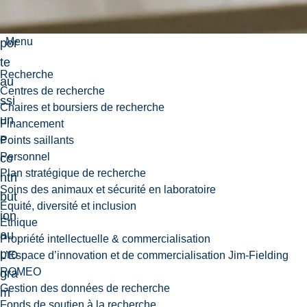
e
ap
Menu
por
te
Recherche
au
Centres de recherche
ssi
Chaires et boursiers de recherche
un
Financement
e
Points saillants
Personnel
co
Plan stratégique de recherche
ntri
Soins des animaux et sécurité en laboratoire
but
Équité, diversité et inclusion
ion
Éthique
au
Propriété intellectuelle & commercialisation
pro
L’Espace d’innovation et de commercialisation Jim-Fielding
ROMEO
gra
Gestion des données de recherche
m
Fonds de soutien à la recherche