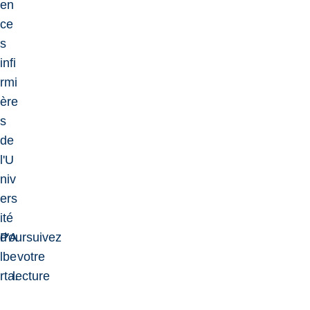
en
ce
s
infi
rmi
ère
s
de
l'U
niv
ers
ité
d'A
Poursuivez
lbe
votre
rta.
lecture