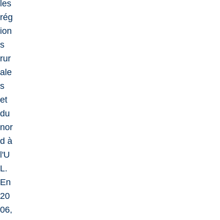
les
rég
ion
s
rur
ale
s
et
du
nor
d à
l'U
L.
En
20
06,