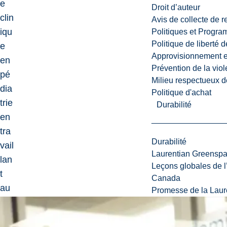
e
Droit d’auteur
clin
Avis de collecte de 
iqu
Politiques et Progr
Politique de liberté 
e
Approvisionnement et
en
Prévention de la viol
pé
Milieu respectueux de
dia
Politique d'achat
trie
Durabilité
en
tra
Durabilité
vail
Laurentian Greensp
lan
Leçons globales de l’
t
Canada
au
Promesse de la Laure
Ce
ntr