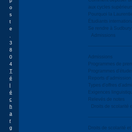
p
aux cycles supérieur
o
Pourquoi la Laurent
s
Étudiants internatio
t
Se rendre à Sudbury
e
Admissions
.
3
8
Admissions
0
Programmes de premi
4
Programmes d'études
T
Reports d’admission
é
Types d'offres d'admi
l
Exigences linguistiq
é
Relevés de notes
c
Droits de scolarité
h
a
r
Droits de scolarité e
g