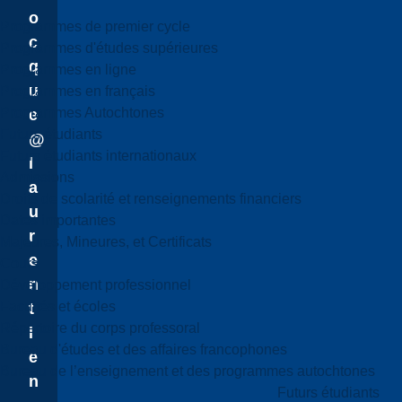
o
Programmes de premier cycle
c
Programmes d'études supérieures
q
Programmes en ligne
u
Programmes en français
Programmes Autochtones
e
Futurs étudiants
@
Futurs étudiants internationaux
l
Admissions
a
Droits de scolarité et renseignements financiers
u
Dates importantes
r
Majeures, Mineures, et Certificats
e
Cours
n
Développement professionnel
Facultés et écoles
t
Répertoire du corps professoral
i
Bureau d'études et des affaires francophones
e
Bureau de l’enseignement et des programmes autochtones
n
Futurs étudiants