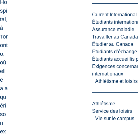
Ho
spi
Current International
tal,
Étudiants internatio
à
Assurance maladie
Tor
Travailler au Canada
Étudier au Canada
ont
Étudiants d’échange 
o,
Étudiants accueillis 
où
Exigences concernan
ell
internationaux
e
Athlétisme et loisir
a a
qu
Athlétisme
éri
Service des loisirs
so
Vie sur le campus
n
ex