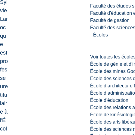
Syl
Faculté des études s
vie
Faculté d'éducation e
Lar
Faculté de gestion
oc
Faculté des sciences,
Écoles
qu
e
est
Voir toutes les école
pro
École de génie et d'
fes
École des mines G
se
École des sciences d
École d’architectur
ure
École d’administratio
titu
École d'éducation
lair
École des relations 
e à
École de kinésiologi
l'É
École des arts libéra
col
École des sciences n