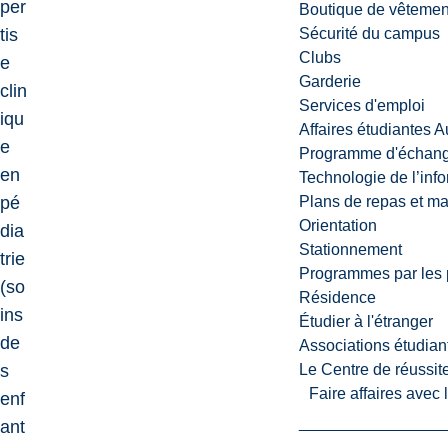
per
Boutique de vêtemen
tis
Sécurité du campus
Clubs
e
Garderie
clin
Services d'emploi
iqu
Affaires étudiantes 
e
Programme d'échange
en
Technologie de l’inf
pé
Plans de repas et m
Orientation
dia
Stationnement
trie
Programmes par les 
(so
Résidence
ins
Étudier à l'étranger
de
Associations étudian
s
Le Centre de réussite
Faire affaires avec
enf
ant