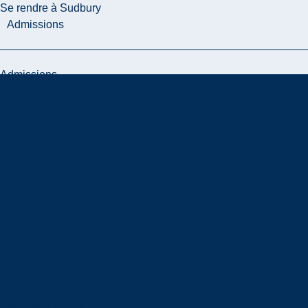
Se rendre à Sudbury
Admissions
Admissions
Programmes de premier cycle
Programmes d'études supérieures
Reports d’admission
Types d'offres d'admission et répondre aux conditions de l'offre
Exigences linguistiques
Relevés de notes
Droits de scolarité et renseignements financiers
Droits de scolarité et renseignements financiers
Droits de scolarité premier cycle
Droits de scolarité études supérieures
Droits de scolarité internationaux
Frais de scolarité