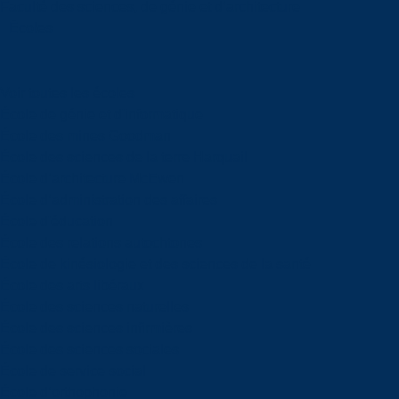
Faculté des sciences, de génie et d’architecture
Écoles
Voir toutes les écoles
École de génie et d'informatique
École des mines Goodman
École des sciences de la terre Harquail
École d’architecture McEwen
École d’administration des affaires
École d'éducation
École des relations autochtones
École de kinésiologie et des sciences de la santé
École des arts libéraux
École des sciences naturelles
École des sciences infirmières
École des sciences sociales
École de service social
École d’orthophonie