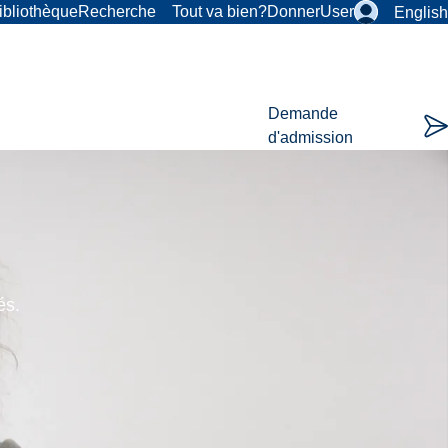
ibliothèque
Recherche
Tout va bien?
Donner
User
English
Demande
d'admission
és.