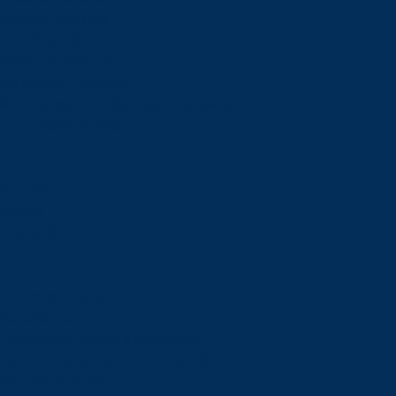
Bourses d'études
Aide financière
Modes de paiement
Éducation financière
Remboursement des frais de scolarité
Facultés et écoles
Facultés
Écoles
Facultés
Voir toutes les facultés
Facultés des Arts
Faculté des études supérieures
Faculté d'éducation et de la santé
Faculté de gestion