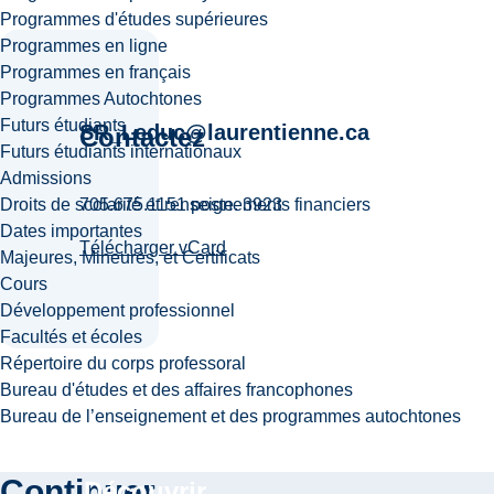
Programmes d'études supérieures
Programmes en ligne
Programmes en français
Programmes Autochtones
Futurs étudiants
SR_Leduc@laurentienne.ca
Contactez
Futurs étudiants internationaux
Admissions
Droits de scolarité et renseignements financiers
705.675.1151 poste. 3923
Dates importantes
Télécharger vCard
Majeures, Mineures, et Certificats
Cours
Développement professionnel
Facultés et écoles
Répertoire du corps professoral
Bureau d'études et des affaires francophones
Bureau de l’enseignement et des programmes autochtones
Continuer
Découvrir