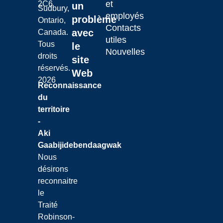
et
2C6
un
Sudbury,
employés
problème
Ontario,
Contacts
avec
Canada.
utiles
Tous
le
Nouvelles
droits
site
réservés.
Web
2026
Reconnaissance
du
territoire
-
Aki
Gaabijidebendaagwak
Nous
désirons
reconnaitre
le
Traité
Robinson-