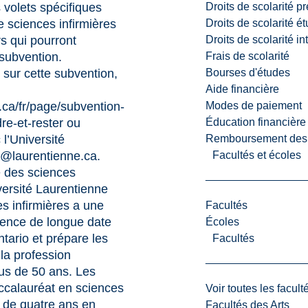
Droits de scolarité p
 volets spécifiques
Droits de scolarité é
sciences infirmières
Droits de scolarité i
s qui pourront
Frais de scolarité
 subvention.
Bourses d'études
 sur cette subvention,
Aide financière
Modes de paiement
.ca/fr/page/subvention-
Éducation financière
re-et-rester
ou
Remboursement des fr
l’Université
Facultés et écoles
o@laurentienne.ca
.
e des sciences
iversité Laurentienne
s infirmières a une
Facultés
ésence de longue date
Écoles
ntario et prépare les
Facultés
la profession
lus de 50 ans. Les
calauréat en sciences
Voir toutes les facult
) de quatre ans en
Facultés des Arts