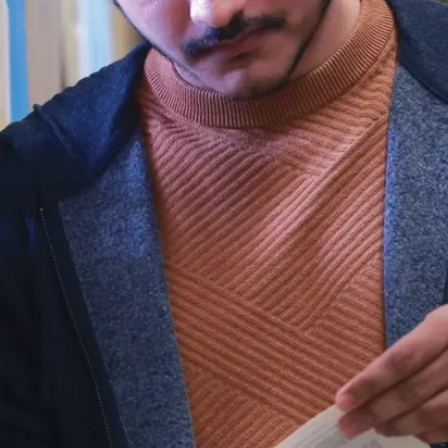
Poursuivez
Nouvelles
votre
L’Université
Laurentienne
lecture
lance une
nouvelle série
de projets
annuels
appuyés par le
Fonds
d’innovat...
L’Université
Laurentienne est
heureuse
d’annoncer les
lauréats du Fonds