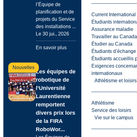
l’Équipe de
planification et de
Current International
projets du Service
Étudiants internatio
des installations ...
Assurance maladie
Le 30 jui., 2026
Travailler au Canada
Étudier au Canada
En savoir plus
Étudiants d’échange 
Étudiants accueillis 
Exigences concernan
Nouvelles
Les équipes de
internationaux
robotique de
Athlétisme et loisir
l’Université
Laurentienne
Athlétisme
remportent
Service des loisirs
divers prix lors
Vie sur le campus
de la FIRA
RoboWor...