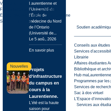
Laurentienne et
Vie sur le campus
l’Université de
Faire affaires avec la Laurentienne
l’École de
Équité, diversité et droits de la personne
médecine du Nord
Santé et bien-être
de l’Ontario
Soutien académiqu
(Université de...
Le 5 aoû., 2026
Conseils aux études
En savoir plus
Services d'accessibil
Librairie
Affaires étudiantes 
Nouvelles
Bibliothèque et arch
Projets
Hub maLaurentienn
d’infrastructure
Programmes par les 
du campus en
Services de recherc
cours à la
Sac à dos virtuel
Laurentienne.
L’Espace d’innovatio
L’été est la haute
Services aux étudia
saison pour