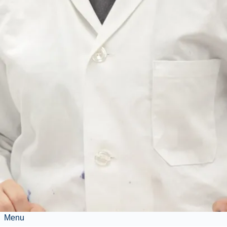
des droits de
scolarité
Les personnes inscrites à
des programmes en
sciences infirmières de
premier cycle et des
cycles supérieurs en
Ontario pourront
bénéficier d’une
généreuse subvention
provinciale.
Menu