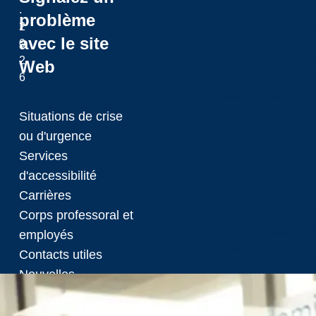
.
Droit d’auteur
problème
2
Avis de collecte de 
avec le site
0
Politiques et Progr
2
Politique de liberté 
Web
6
Approvisionnement et
Prévention de la viol
Milieu respectueux de
Situations de crise
Politique d'achat
ou d'urgence
Durabilité
Services
d'accessibilité
Carrières
Durabilité
Laurentian Greensp
Corps professoral et
Leçons globales de l’
employés
Canada
Contacts utiles
Promesse de la Laure
Nouvelles