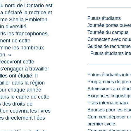
u nord de l’Ontario est
a déclaré la rectrice et
Futurs étudiants
Mme Sheila Embleton
Journée portes ouver
n diversifié
Tournée du campus
ris les francophones,
Connectez avec nou
ment de cette
Guides de recrutemen
comme les nombreux
Futurs étudiants in
on. »
recevront cette
s’engager à travailler
Futurs étudiants inte
les ont étudié. Il
Programmes de premi
ailler dans la région
Admissions aux étud
pour chaque année
Exigences linguistiq
ans le cadre de cette
Frais internationaux
 des droits de
Bourses pour les étu
tion couvrira les livres
Comment déposer une
es directement liées
premier cycle
Comment déposer une