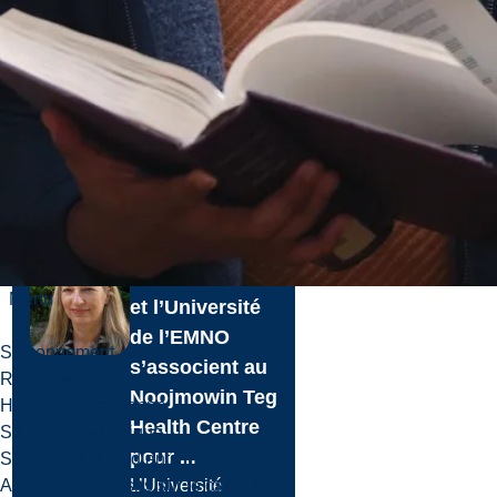
de la rectrice pour
l’innov...
Le 5 aoû., 2026
En savoir plus
Nouvelles
L’Université
Laurentienne
Menu
et l’Université
de l’EMNO
Stationnement
s’associent au
Résidence
Noojmowin Teg
Hub maLaurentienne
Health Centre
Soutien académique
pour ...
Services aux étudiants internationaux
L’Université
Athlétisme et loisirs sur le campus