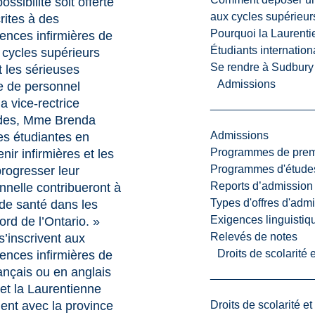
ossibilité soit offerte
aux cycles supérieur
rites à des
Pourquoi la Laurent
nces infirmières de
Étudiants internatio
 cycles supérieurs
Se rendre à Sudbury
 les sérieuses
Admissions
e de personnel
la vice-rectrice
udes, Mme Brenda
Admissions
es étudiantes en
Programmes de premi
nir infirmières et les
Programmes d'études
progresser leur
Reports d’admission
nnelle contribueront à
Types d'offres d'admi
 de santé dans les
Exigences linguistiq
d de l’Ontario. »
Relevés de notes
’inscrivent aux
Droits de scolarité
nces infirmières de
ançais ou en anglais
et la Laurentienne
Droits de scolarité e
ent avec la province