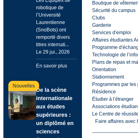
Les Équipes de
Boutique de vêtemen
robotique de
Sécurité du campus
l’Université
Clubs
Laurentienne
Garderie
(SnoBots) ont
Services d'emploi
remporté divers
Affaires étudiantes 
titres internati...
Programme d'échange
Le 29 jui., 2026
Technologie de l’inf
Plans de repas et m
En savoir plus
Orientation
Stationnement
Programmes par les 
Nouvelles
De la scène
Résidence
internationale
Étudier à l'étranger
aux études
Associations étudian
Le Centre de réussite
supérieures :
Faire affaires avec
un diplômé en
sciences