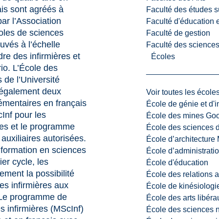
ais sont agréés à
Faculté des études s
par l’Association
Faculté d'éducation e
oles de sciences
Faculté de gestion
uvés à l’échelle
Faculté des sciences,
dre des infirmières et
Écoles
rio. L’École des
 de l’Université
 également deux
Voir toutes les école
mentaires en français
École de génie et d'
Inf pour les
École des mines G
ées et le programme
École des sciences d
 auxiliaires autorisées.
École d’architectur
e formation en sciences
École d’administratio
er cycle, les
École d'éducation
ment la possibilité
École des relations 
ces infirmières aux
École de kinésiologi
. Le programme de
École des arts libéra
s infirmières (MScInf)
École des sciences n