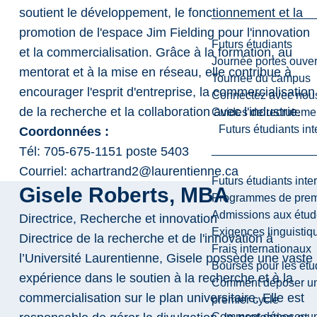
soutient le développement, le fonctionnement et la
promotion de l'espace Jim Fielding pour l'innovation
Futurs étudiants
et la commercialisation. Grâce à la formation, au
Journée portes ouver
mentorat et à la mise en réseau, elle contribue à
Tournée du campus
encourager l'esprit d'entreprise, la commercialisation
Connectez avec nou
de la recherche et la collaboration avec l'industrie.
Guides de recrutemen
Futurs étudiants in
Coordonnées :
Tél: 705-675-1151 poste 5403
Courriel: achartrand2@laurentienne.ca
Futurs étudiants inte
Gisele Roberts, MBA
Programmes de premi
Admissions aux étud
Directrice, Recherche et innovation
Exigences linguistiq
Directrice de la recherche et de l'innovation à
Frais internationaux
l’Université Laurentienne, Gisele possède une vaste
Bourses pour les étu
expérience dans le soutien à la recherche et à la
Comment déposer une
commercialisation sur le plan universitaire. Elle est
premier cycle
Comment déposer une