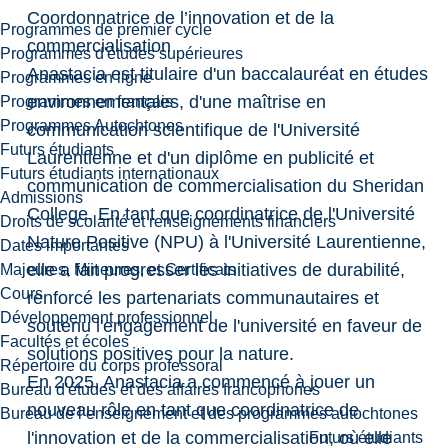
Coordonnatrice de l’innovation et de la
Programmes de premier cycle
commercialisation
Programmes d'études supérieures
Anastacia est titulaire d'un baccalauréat en études
Programmes en ligne
environnementales, d'une maîtrise en
Programmes en français
Programmes Autochtones
communication scientifique de l'Université
Futurs étudiants
Laurentienne et d'un diplôme en publicité et
Futurs étudiants internationaux
communication de commercialisation du Sheridan
Admissions
College. En tant que coordinatrice de l'Université
Droits de scolarité et renseignements financiers
Nature Positive (NPU) à l'Université Laurentienne,
Dates importantes
elle a fait progresser les initiatives de durabilité,
Majeures, Mineures, et Certificats
Cours
renforcé les partenariats communautaires et
Développement professionnel
soutenu l'engagement de l'université en faveur de
Facultés et écoles
solutions positives pour la nature.
Répertoire du corps professoral
En 2025, Anastacia a commencé à jouer un
Bureau d'études et des affaires francophones
nouveau rôle en tant que coordinatrice de
Bureau de l’enseignement et des programmes autochtones
l'innovation et de la commercialisation, où elle
Futurs étudiants