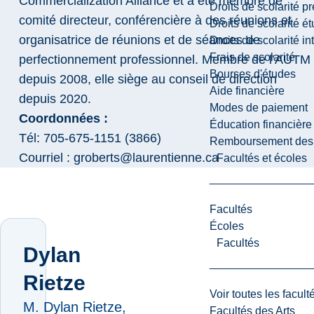
Commercialization Alliance et a été membre de
Droits de scolarité p
comité directeur, conférencière à des réunions et
Droits de scolarité é
organisatrice de réunions et de séances de
Droits de scolarité i
Frais de scolarité
perfectionnement professionnel. Membre de l’AUTM
Bourses d'études
depuis 2008, elle siège au conseil de direction
Aide financière
depuis 2020.
Modes de paiement
Coordonnées :
Éducation financière
Tél: 705-675-1151 (3866)
Remboursement des fr
Courriel : groberts@laurentienne.ca
Facultés et écoles
Facultés
Écoles
Facultés
Dylan
Rietze
Voir toutes les facult
M. Dylan Rietze,
Facultés des Arts