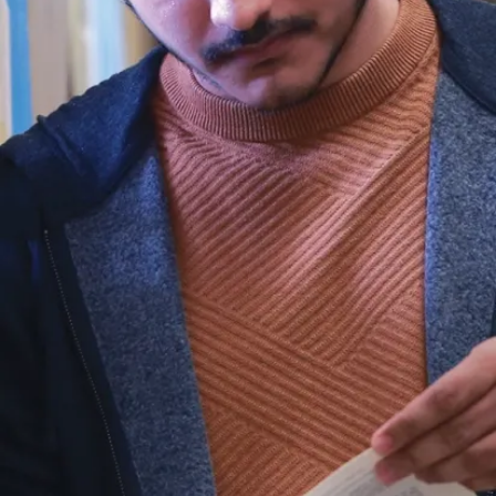
l’innovation et de
l’entrepreneuriat,
un travail qui lui a
permis de mieux
comprendre les
rôles et mandats
des organismes
de soutien dans le
nord de l’Ontario.
En sa qualité
d’agent de liaison
avec l’industrie, en
l’occurrence le
secteur de
l’exploitation