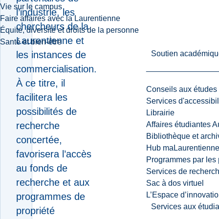
Vie sur le campus
l’industrie, les
Faire affaires avec la Laurentienne
chercheurs de la
Équité, diversité et droits de la personne
Laurentienne et
Santé et bien-être
les instances de
Soutien académiqu
commercialisation.
À ce titre, il
Conseils aux études
facilitera les
Services d'accessibil
possibilités de
Librairie
recherche
Affaires étudiantes 
Bibliothèque et arch
concertée,
Hub maLaurentienn
favorisera l’accès
Programmes par les 
au fonds de
Services de recherc
recherche et aux
Sac à dos virtuel
L’Espace d’innovatio
programmes de
Services aux étudia
propriété