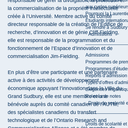
responsable de gérer la divulgation, la protection et
aux cycles supérieur
la commercialisation de la propriété intellectuelle
Pourquoi la Laurent
créée à l’Université. Membre active du comité
Étudiants internatio
directeur responsable de la création de l’Édifice de
Se rendre à Sudbury
recherche, d’innovation et de génie Cliff-Fielding,
Admissions
elle est responsable de la programmation et du
fonctionnement de l’Espace d’innovation et de
Admissions
commercialisation Jim-Fielding.
Programmes de premi
Programmes d'études
En plus d’être une participante et une partenaire
Reports d’admission
active à des activités de développement
Types d'offres d'admi
économique appuyant l’innovation dans la Ville du
Exigences linguistiq
Grand Sudbury, elle est une membre et une
Relevés de notes
Droits de scolarité
bénévole auprès du comité canadien de l’AUTM,
des spécialistes canadiens du transfert
technologique et de l’Ontario Research and
Droits de scolarité e