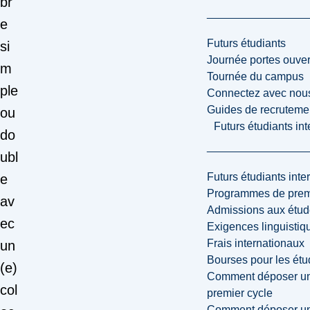
br
e
Futurs étudiants
si
Journée portes ouver
m
Tournée du campus
ple
Connectez avec nou
Guides de recrutemen
ou
Futurs étudiants in
do
ubl
Futurs étudiants inte
e
Programmes de premi
av
Admissions aux étud
ec
Exigences linguistiq
Frais internationaux
un
Bourses pour les étu
(e)
Comment déposer une
col
premier cycle
Comment déposer une