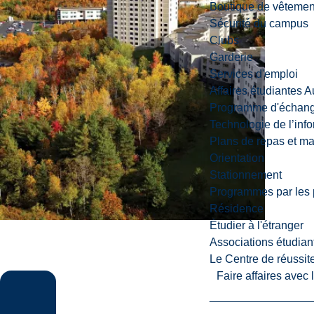
Boutique de vêtemen
Sécurité du campus
Clubs
Garderie
Services d'emploi
Affaires étudiantes 
Programme d'échange
Technologie de l’inf
Plans de repas et m
Orientation
Stationnement
Programmes par les 
Résidence
Étudier à l'étranger
Associations étudian
Le Centre de réussite
Faire affaires avec