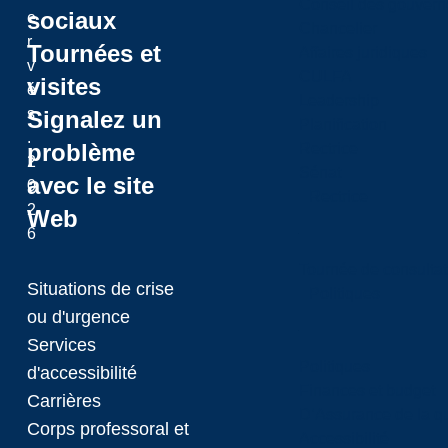
Conseil des gouvern
sociaux
e
Chancelier
r
Tournées et
Affaires juridiques
v
CULFA
visites
é
Leadership
s
Signalez un
Planification
.
problème
Rectrice
2
Sénat
avec le site
0
Rectrice
2
Web
6
Tournée de consultat
Situations de crise
Politiques
ou d'urgence
Services
Politiques
d'accessibilité
Finances et budget
Carrières
D’Assurance de la qua
Corps professoral et
Accessibilité