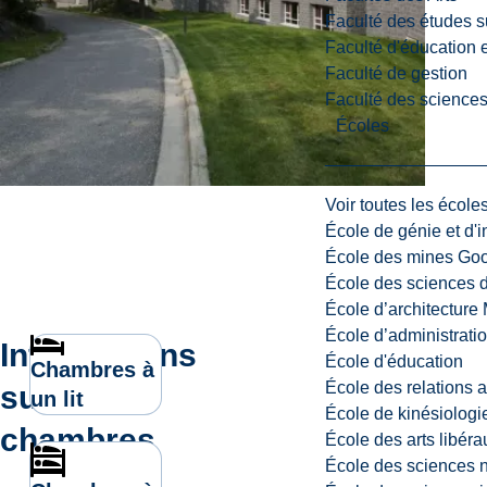
Faculté des études s
Faculté d'éducation e
Faculté de gestion
Faculté des sciences,
Écoles
Voir toutes les école
École de génie et d'
École des mines G
École des sciences d
École d’architectur
École d’administratio
Informations
École d'éducation
Chambres à
École des relations 
sur les
un lit
École de kinésiologi
chambres
École des arts libéra
École des sciences n