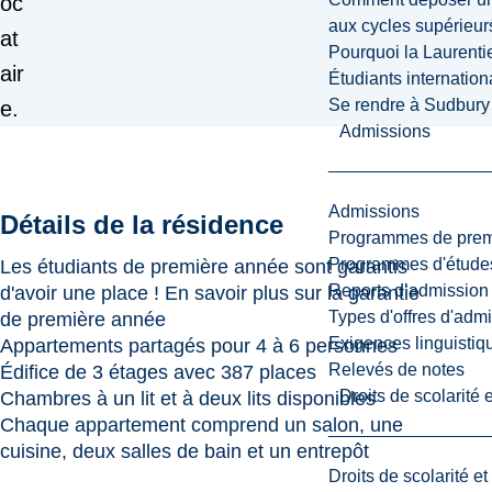
oc
aux cycles supérieur
at
Pourquoi la Laurent
air
Étudiants internatio
Se rendre à Sudbury
e.
Admissions
Admissions
Détails de la résidence
Programmes de premi
Programmes d'études
Les étudiants de première année sont garantis
Reports d’admission
d'avoir une place ! En savoir plus sur la garantie
Types d'offres d'admi
de première année
Exigences linguistiq
Appartements partagés pour 4 à 6 personnes
Relevés de notes
Édifice de 3 étages avec 387 places
Droits de scolarité
Chambres à un lit et à deux lits disponibles
Chaque appartement comprend un salon, une
cuisine, deux salles de bain et un entrepôt
Droits de scolarité e