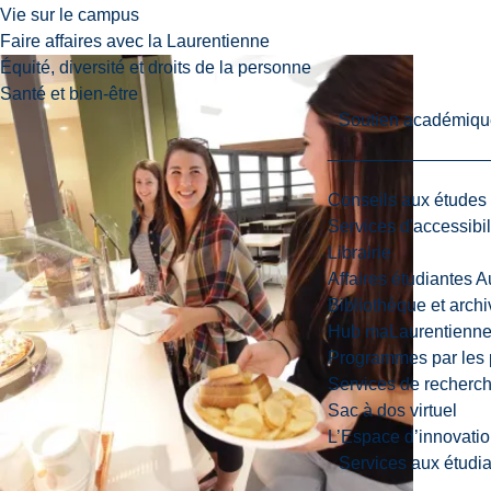
Vie sur le campus
Faire affaires avec la Laurentienne
Équité, diversité et droits de la personne
Santé et bien-être
Soutien académiqu
Conseils aux études
Services d'accessibil
Librairie
Affaires étudiantes 
Bibliothèque et arch
Hub maLaurentienn
Programmes par les 
Services de recherc
Sac à dos virtuel
L’Espace d’innovatio
Services aux étudia