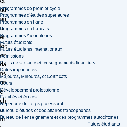
ét
Programmes de premier cycle
udi
Programmes d'études supérieures
an
Programmes en ligne
ts
Programmes en français
Programmes Autochtones
et
Futurs étudiants
log
Futurs étudiants internationaux
ez
Admissions
Droits de scolarité et renseignements financiers
da
Dates importantes
ns
Majeures, Mineures, et Certificats
un
Cours
Développement professionnel
e
Facultés et écoles
ch
Répertoire du corps professoral
a
Bureau d'études et des affaires francophones
Bureau de l’enseignement et des programmes autochtones
m
Futurs étudiants