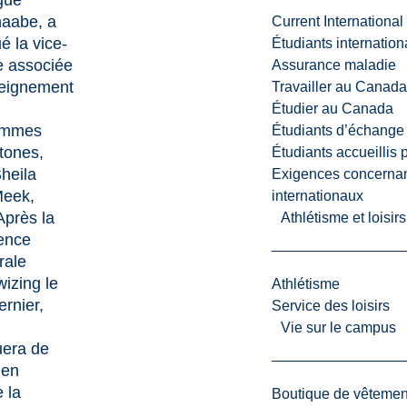
gue
naabe, a
Current International
é la vice-
Étudiants internatio
ce associée
Assurance maladie
seignement
Travailler au Canada
Étudier au Canada
ammes
Étudiants d’échange 
tones,
Étudiants accueillis 
heila
Exigences concernan
Meek
,
internationaux
Après la
Athlétisme et loisir
ence
rale
zing le
Athlétisme
ernier,
Service des loisirs
Vie sur le campus
uera de
 en
 la
Boutique de vêtemen