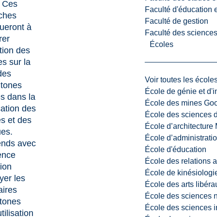
 Ces
Faculté d'éducation e
ches
Faculté de gestion
bueront à
Faculté des sciences,
rer
Écoles
ation des
s sur la
des
Voir toutes les école
tones
École de génie et d'
es dans la
École des mines G
cation des
École des sciences d
es et des
École d’architectur
ues.
École d’administratio
tends avec
École d'éducation
ence
École des relations 
ion
École de kinésiologi
yer les
École des arts libéra
aires
École des sciences n
tones
École des sciences i
tilisation