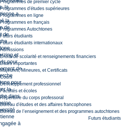
tochtones.
Programmes de premier cycle
, la
Programmes d'études supérieures
tienne a
Programmes en ligne
é la
Programmes en français
on de
Programmes Autochtones
ut de
Futurs étudiants
che
Futurs étudiants internationaux
tone
Admissions
zing et
Droits de scolarité et renseignements financiers
ds pour
Dates importantes
cement de
Majeures, Mineures, et Certificats
herche
Cours
tone pour
Développement professionnel
er la
Facultés et écoles
che dans
Répertoire du corps professoral
aine.
Bureau d'études et des affaires francophones
versité
Bureau de l’enseignement et des programmes autochtones
tienne
Futurs étudiants
engagée à