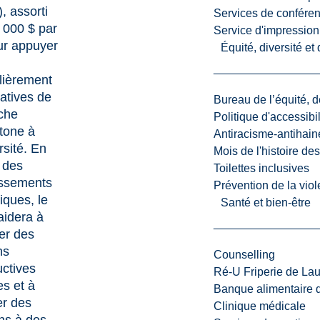
, assorti
Services de confére
 000 $ par
Service d'impression
ur appuyer
Équité, diversité et
ulièrement
tiatives de
Bureau de l’équité, d
che
Politique d'accessibil
tone à
Antiracisme-antihain
rsité. En
Mois de l'histoire de
 des
Toilettes inclusives
issements
Prévention de la viol
iques, le
Santé et bien-être
idera à
ser des
ns
Counselling
uctives
Ré-U Friperie de La
es et à
Banque alimentaire 
er des
Clinique médicale