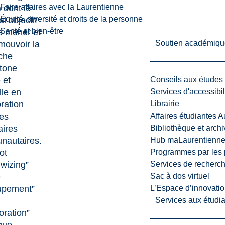
Faire affaires avec la Laurentienne
 dont le
Équité, diversité et droits de la personne
al objectif
Santé et bien-être
e mener et
Soutien académiqu
mouvoir la
che
tone
 et
Conseils aux études
lle en
Services d'accessibil
ration
Librairie
es
Affaires étudiantes 
aires
Bibliothèque et arch
autaires.
Hub maLaurentienn
ot
Programmes par les 
wizing”
Services de recherc
e
Sac à dos virtuel
upement”
L’Espace d’innovatio
Services aux étudia
oration”