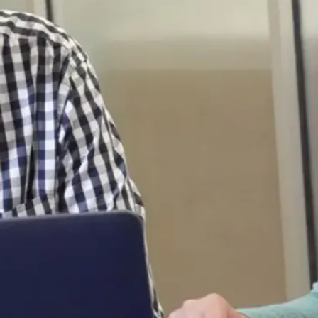
Nouvelles
Les équipes de
robotique de
l’Université
Laurentienne
remportent
divers prix lors
de la FIRA
RoboWor...
Les Équipes de
robotique de
l’Université
Laurentienne
(SnoBots) ont
remporté divers
titres internati...
Le 29 jui., 2026
En savoir plus