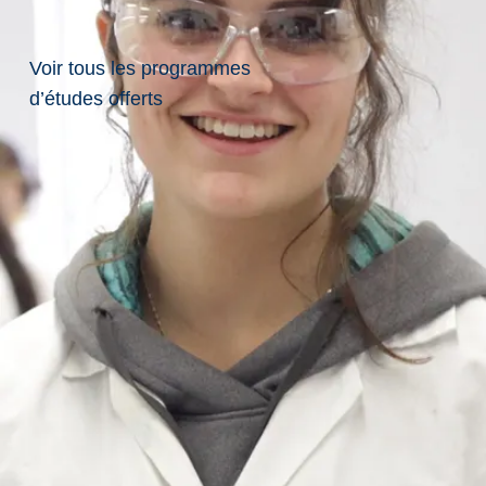
Majeurs
dans la
Voir tous les programmes
d’études offerts
Recherche
Autochtone
à la
Laurentienne
Trois annonces marquent
une journée mémorable
pour la recherche
autochtone