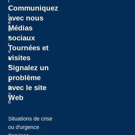
t
Communiquez
s
r
avec nous
é
Médias
s
sociaux
e
r
Tournées et
v
visites
é
s
Signalez un
.
problème
2
avec le site
0
2
Web
6
Situations de crise
ou d'urgence