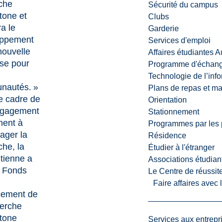
che
Sécurité du campus
tone et
Clubs
ra le
Garderie
oppement
Services d'emploi
nouvelle
Affaires étudiantes 
ise pour
Programme d'échange
Technologie de l’inf
nautés. »
Plans de repas et m
e cadre de
Orientation
ngagement
Stationnement
ent à
Programmes par les 
ager la
Résidence
che, la
Étudier à l'étranger
tienne a
Associations étudian
e Fonds
Le Centre de réussite
Faire affaires avec
cement de
herche
tone
Services aux entrepr