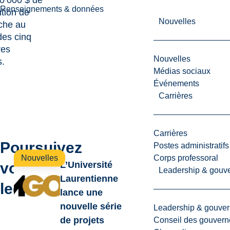
0 000 $ de
Renseignements & données
tion de
Nouvelles
che au
des cinq
res
Nouvelles
.
Médias sociaux
Événements
Carrières
Carrières
Poursuivez
Postes administratifs
Corps professoral
Nouvelles
votre
L’Université
Leadership & gouv
Laurentienne
lecture
lance une
nouvelle série
Leadership & gouve
de projets
Conseil des gouvern