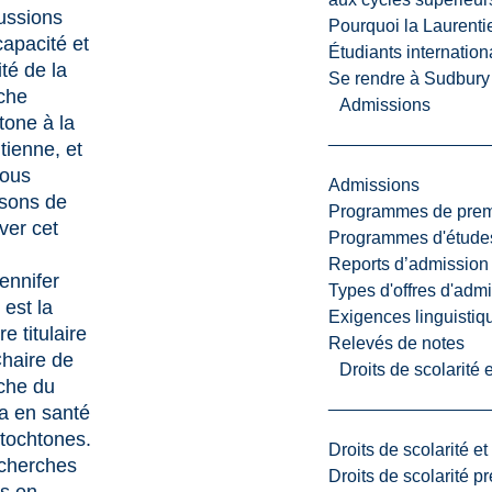
ussions
Pourquoi la Laurent
capacité et
Étudiants internatio
ité de la
Se rendre à Sudbury
che
Admissions
tone à la
tienne, et
ous
Admissions
ssons de
Programmes de premi
ver cet
Programmes d'études
Reports d’admission
nnifer
Types d'offres d'admi
est la
Exigences linguistiq
e titulaire
Relevés de notes
Chaire de
Droits de scolarité
che du
 en santé
tochtones.
Droits de scolarité e
cherches
Droits de scolarité p