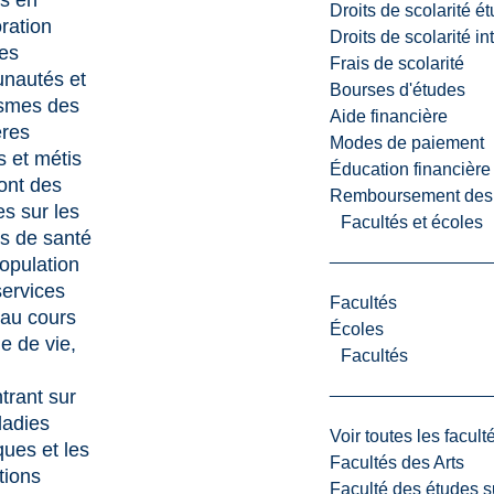
s en
Droits de scolarité é
ration
Droits de scolarité i
es
Frais de scolarité
nautés et
Bourses d'études
smes des
Aide financière
res
Modes de paiement
s et métis
Éducation financière
ront des
Remboursement des fr
s sur les
Facultés et écoles
es de santé
population
services
Facultés
 au cours
Écoles
e de vie,
Facultés
trant sur
ladies
Voir toutes les facult
ques et les
Facultés des Arts
tions
Faculté des études s