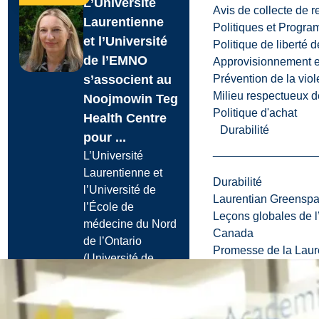
L’Université
Avis de collecte de 
Laurentienne
Politiques et Progr
et l’Université
Politique de liberté 
de l’EMNO
Approvisionnement et
Prévention de la viol
s’associent au
Milieu respectueux de
Noojmowin Teg
Politique d'achat
Health Centre
Durabilité
pour ...
L’Université
Laurentienne et
Durabilité
l’Université de
Laurentian Greensp
l’École de
Leçons globales de l’
médecine du Nord
Canada
de l’Ontario
Promesse de la Laure
(Université de...
Le 5 aoû., 2026
En savoir plus