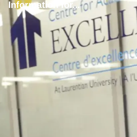
Information for...
Nouvelles
Projets
d’infrastructure
du campus en
cours à la
Laurentienne.
L’été est la haute
saison pour
l’Équipe de
planification et de
projets du Service
des installations ...
Le 30 jui., 2026
En savoir plus