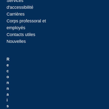
Services
d'accessibilité
Carrières
Corps professoral et
employés
Contacts utiles
Nouvelles
R
e
c
o
n
n
a
i
s