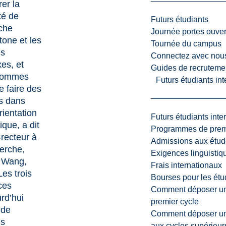
er la
té de
Futurs étudiants
che
Journée portes ouver
tone et les
Tournée du campus
és
Connectez avec nou
es, et
Guides de recrutemen
sommes
Futurs étudiants in
e faire des
s dans
rientation
Futurs étudiants inte
ique, a dit
Programmes de premi
-recteur à
Admissions aux étud
herche,
Exigences linguistiq
 Wang,
Frais internationaux
es trois
Bourses pour les étu
ces
Comment déposer une
rd’hui
premier cycle
 de
Comment déposer une
es
aux cycles supérieur