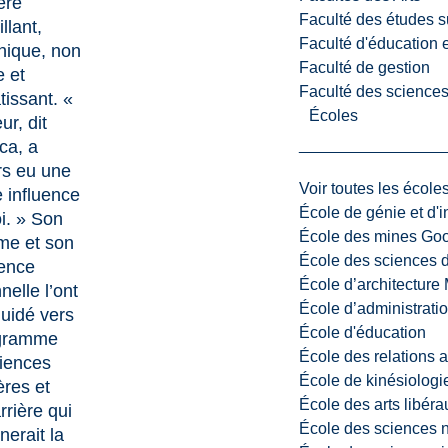
ère
Faculté des études s
llant,
Faculté d'éducation e
hique, non
Faculté de gestion
e et
Faculté des sciences,
issant. «
Écoles
r, dit
ca, a
rs eu une
Voir toutes les école
 influence
École de génie et d'
i. » Son
École des mines G
sme et son
École des sciences d
ence
École d’architectur
nelle l’ont
École d’administratio
uidé vers
École d'éducation
ogramme
École des relations 
iences
École de kinésiologi
ères et
École des arts libéra
rrière qui
École des sciences n
nerait la