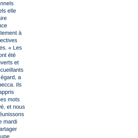
onnels
ls elle
ire
nce
èlement à
rectives
ues. « Les
ont été
verts et
cueillants
égard, a
becca. Ils
appris
ues mots
wé, et nous
éunissons
e mardi
artager
oupe