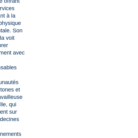
e offrant
rvices
nt à la
physique
tale. Son
la voit
orer
ement avec
nsables
nautés
tones et
availleuse
lle, qui
tent sur
decines
gnements