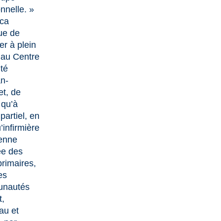
onnelle. »
ca
ue de
ler à plein
au Centre
té
n-
et, de
qu’à
partiel, en
’infirmière
ienne
ée des
primaires,
es
nautés
t,
au et