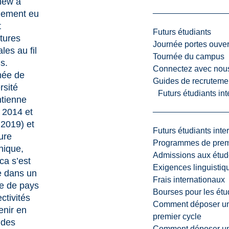
hew a
nement eu
t
Futurs étudiants
tures
Journée portes ouver
les au fil
Tournée du campus
s.
Connectez avec nou
mée de
Guides de recrutemen
rsité
Futurs étudiants in
tienne
 2014 et
2019) et
Futurs étudiants inte
ure
Programmes de premi
hique,
Admissions aux étud
a s’est
Exigences linguistiq
e dans un
Frais internationaux
e de pays
Bourses pour les étu
ectivités
Comment déposer une
enir en
premier cycle
 des
Comment déposer une