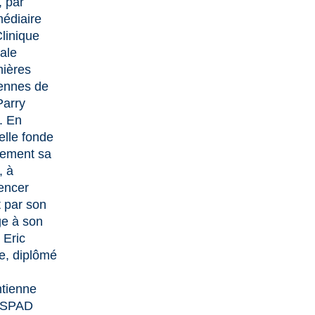
, par
médiaire
Clinique
pale
mières
iennes de
arry
. En
elle fonde
lement sa
, à
ncer
t par son
e à son
 Eric
e, diplômé
tienne
 SPAD