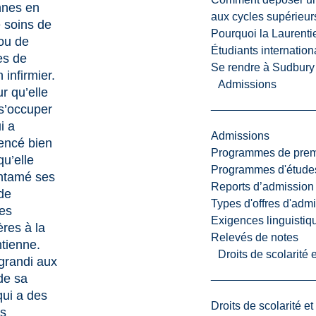
nnes en
aux cycles supérieur
 soins de
Pourquoi la Laurent
ou de
Étudiants internatio
es de
Se rendre à Sudbury
 infirmier.
Admissions
r qu’elle
s’occuper
i a
Admissions
ncé bien
Programmes de premi
qu’elle
Programmes d'études
entamé ses
Reports d’admission
de
Types d'offres d'admi
es
Exigences linguistiq
ères à la
Relevés de notes
tienne.
Droits de scolarité
 grandi aux
de sa
ui a des
Droits de scolarité e
s