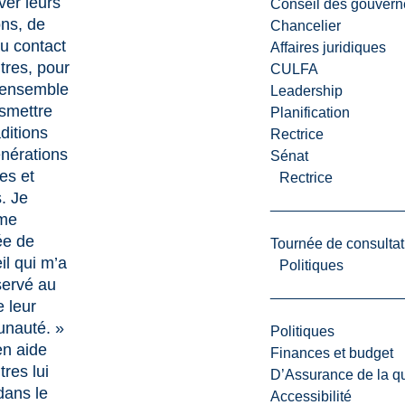
ver leurs
Conseil des gouvern
ons, de
Chancelier
au contact
Affaires juridiques
tres, pour
CULFA
 ensemble
Leadership
nsmettre
Planification
ditions
Rectrice
nérations
Sénat
es et
Rectrice
s. Je
ime
ée de
Tournée de consultat
il qui m’a
Politiques
servé au
e leur
nauté. »
Politiques
en aide
Finances et budget
tres lui
D’Assurance de la qua
dans le
Accessibilité