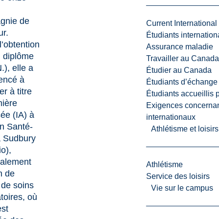
n
gnie de
Current International
r.
Étudiants internatio
l’obtention
Assurance maladie
 diplôme
Travailler au Canada
), elle a
Étudier au Canada
ncé à
Étudiants d’échange 
er à titre
Étudiants accueillis 
mière
Exigences concernan
sée (IA) à
internationaux
n Santé-
Athlétisme et loisir
à Sudbury
o),
palement
Athlétisme
n de
Service des loisirs
 de soins
Vie sur le campus
toires, où
est