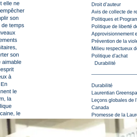
t elle ne
Droit d’auteur
’empêcher
Avis de collecte de 
plir son
Politiques et Progr
 de temps
Politique de liberté 
uveaux
Approvisionnement et
ements
Prévention de la viol
taires,
Milieu respectueux de
rter son
Politique d'achat
e aimable
Durabilité
esprit
eux à
. En
Durabilité
nent le
Laurentian Greensp
m, la
Leçons globales de l’
lique
Canada
caine, le
Promesse de la Laure
 le
ala et le
 entre