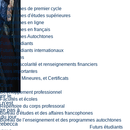
Programmes de premier cycle
Programmes d'études supérieures
Programmes en ligne
Programmes en français
Programmes Autochtones
Futurs étudiants
Futurs étudiants internationaux
Admissions
Droits de scolarité et renseignements financiers
Dates importantes
Majeures, Mineures, et Certificats
Cours
Développement professionnel
rir le
Facultés et écoles
 n’est
Répertoire du corps professoral
tre pas à
Bureau d'études et des affaires francophones
 du jour,
Bureau de l’enseignement et des programmes autochtones
Rebecca
Futurs étudiants