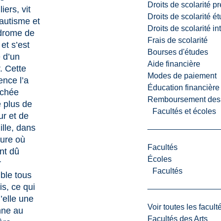
Droits de scolarité p
liers, vit
Droits de scolarité é
’autisme et
Droits de scolarité i
drome de
Frais de scolarité
et s’est
Bourses d'études
 d’un
Aide financière
. Cette
Modes de paiement
ence l’a
Éducation financière
ochée
Remboursement des fr
 plus de
Facultés et écoles
r et de
ille, dans
ure où
Facultés
ont dû
Écoles
r
Facultés
ble tous
is, ce qui
d’elle une
Voir toutes les facult
nne au
Facultés des Arts