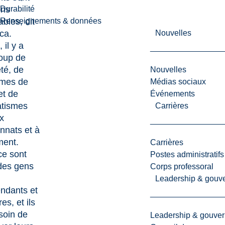
ens
Durabilité
bles, dit
Renseignements & données
ca.
Nouvelles
 il y a
oup de
té, de
Nouvelles
èmes de
Médias sociaux
et de
Événements
atismes
Carrières
x
nnats et à
ment.
Carrières
ce sont
Postes administratifs
des gens
Corps professoral
Leadership & gouv
ndants et
res, et ils
soin de
Leadership & gouve