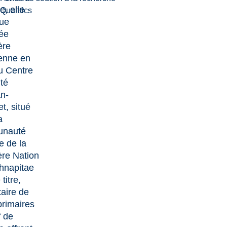
e, elle
Qualtrics
vue
ée
ère
ienne en
u Centre
té
n-
t, situé
a
nauté
e de la
re Nation
hnapitae
 titre,
taire de
primaires
f de