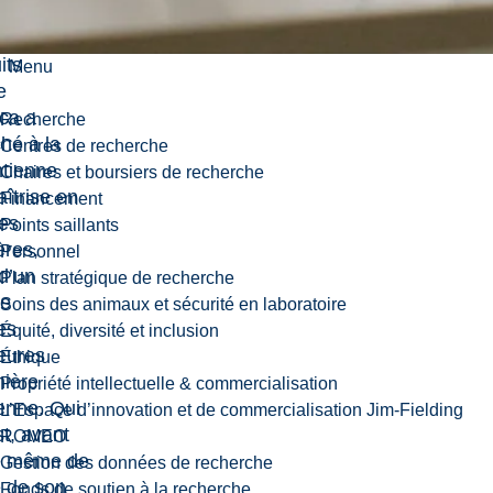
ement ont
eau porté
its
Menu
e
ca a
Recherche
hé à la
Centres de recherche
tienne
Chaires et boursiers de recherche
îtrise en
Financement
es
Points saillants
ères,
Personnel
 d’un
Plan stratégique de recherche
me
Soins des animaux et sécurité en laboratoire
es
Équité, diversité et inclusion
eures
Éthique
mière
Propriété intellectuelle & commercialisation
ienne. Qui
L’Espace d’innovation et de commercialisation Jim-Fielding
st, avant
ROMEO
te même de
Gestion des données de recherche
 de son
Fonds de soutien à la recherche