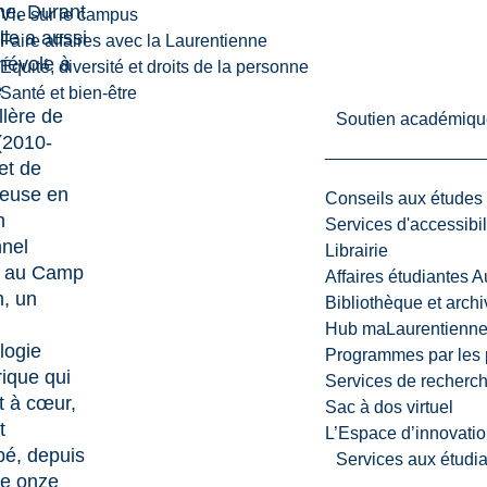
e. Durant
Vie sur le campus
elle a aussi
Faire affaires avec la Laurentienne
névole à
Équité, diversité et droits de la personne
e
Santé et bien-être
llère de
Soutien académiqu
(2010-
et de
lleuse en
Conseils aux études
n
Services d'accessibil
nel
Librairie
) au Camp
Affaires étudiantes 
m, un
Bibliothèque et arch
Hub maLaurentienn
logie
Programmes par les 
rique qui
Services de recherc
nt à cœur,
Sac à dos virtuel
t
L’Espace d’innovatio
ipé, depuis
Services aux étudia
de onze