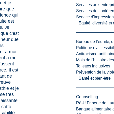
 et je
Services aux entrepr
ure que
Services de confére
rience qui
Service d'impression
ulte est
Équité, diversité et
e. Je
 que c’est
nneur que
Bureau de l’équité, d
ns
Politique d'accessibil
nt à moi,
Antiracisme-antihain
ent à moi
Mois de l'histoire de
fassent
Toilettes inclusives
ce. Il est
Prévention de la viol
ant de
Santé et bien-être
preuve
thie et je
me très
Counselling
aissante
Ré-U Friperie de La
 cette
Banque alimentaire 
sabilité