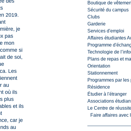
ée des
Boutique de vêtemen
ts
Sécurité du campus
en 2019.
Clubs
ant
Garderie
rmière, je
Services d'emploi
ux pas
Affaires étudiantes 
re mon
Programme d'échange
l comme si
Technologie de l’inf
lait de soi,
Plans de repas et m
ue
Orientation
ca. Les
Stationnement
iennent
Programmes par les 
r au
Résidence
 où ils
Étudier à l'étranger
es plus
Associations étudian
bles et ils
Le Centre de réussite
t
Faire affaires avec
nce, car je
ends au