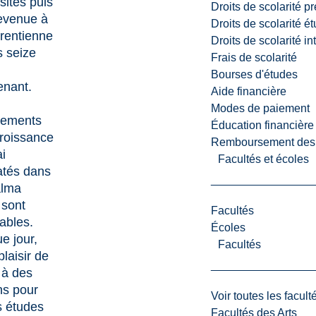
sités puis
Droits de scolarité p
revenue à
Droits de scolarité é
urentienne
Droits de scolarité i
s seize
Frais de scolarité
Bourses d'études
enant.
Aide financière
Modes de paiement
ements
Éducation financière
croissance
Remboursement des fr
ai
Facultés et écoles
atés dans
lma
 sont
Facultés
ables.
Écoles
e jour,
Facultés
 plaisir de
 à des
ns pour
Voir toutes les facult
s études
Facultés des Arts