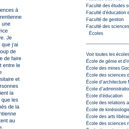
Faculté des études s
iences à
Faculté d'éducation e
urentienne
Faculté de gestion
u une
Faculté des sciences,
ence
Écoles
ve. Je
 que j’ai
oup de
Voir toutes les école
 de faire
École de génie et d'
t entre le
École des mines G
e
École des sciences d
sitaire et
École d’architectur
ersonnes
École d’administratio
ient la
École d'éducation
 que les
École des relations 
més de la
École de kinésiologi
ntienne
École des arts libéra
tent au
École des sciences n
e.