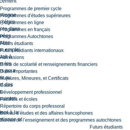
ncement
Programmes de premier cycle
ntienne
Programmes d'études supérieures
j’étais
Programmes en ligne
ante dans
Programmes en français
nnées
Programmes Autochtones
 Mon
Futurs étudiants
er emploi
Futurs étudiants internationaux
tait à
Admissions
r les
Droits de scolarité et renseignements financiers
ns pour
Dates importantes
nir au
Majeures, Mineures, et Certificats
nt des
Cours
s
Développement professionnel
ssantes
Facultés et écoles
Répertoire du corps professoral
ent à la
Bureau d'études et des affaires francophones
ntienne et
Bureau de l’enseignement et des programmes autochtones
Futurs étudiants