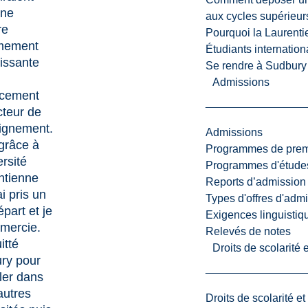
une
aux cycles supérieur
re
Pourquoi la Laurent
mement
Étudiants internatio
issante
Se rendre à Sudbury
Admissions
ncement
cteur de
eignement.
Admissions
grâce à
Programmes de premi
ersité
Programmes d'études
ntienne
Reports d’admission
ai pris un
Types d'offres d'admi
part et je
Exigences linguistiq
emercie.
Relevés de notes
itté
Droits de scolarité
ry pour
ller dans
autres
Droits de scolarité e