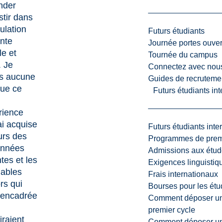
nder
stir dans
ulation
Futurs étudiants
nte
Journée portes ouver
le et
Tournée du campus
. Je
Connectez avec nou
is aucune
Guides de recrutemen
que ce
Futurs étudiants in
rience
ai acquise
Futurs étudiants inte
urs des
Programmes de premi
années
Admissions aux étud
tes et les
Exigences linguistiq
dables
Frais internationaux
rs qui
Bourses pour les étu
 encadrée
Comment déposer une
premier cycle
raient
Comment déposer une