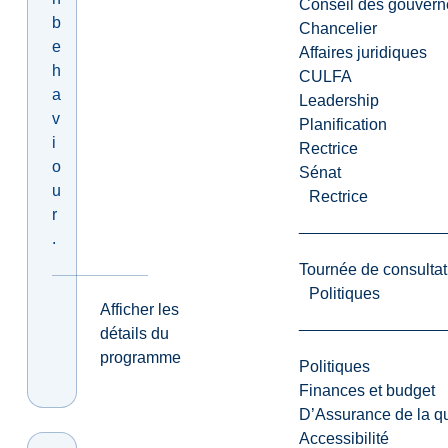
Conseil des gouvern
b
Chancelier
e
Affaires juridiques
h
CULFA
a
Leadership
v
Planification
i
Rectrice
o
Sénat
u
Rectrice
r
.
Tournée de consultat
Politiques
Afficher les
détails du
programme
Politiques
Finances et budget
D’Assurance de la qua
Accessibilité