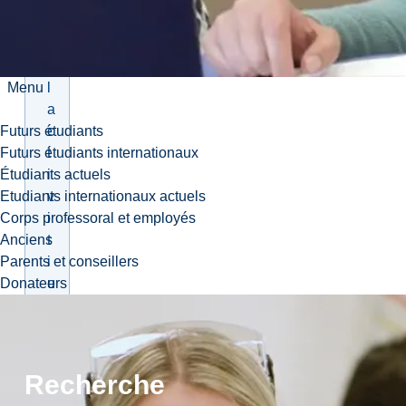
g
i
c
a
l
Menu
a
c
Futurs étudiants
t
Futurs étudiants internationaux
i
Étudiants actuels
v
Etudiants internationaux actuels
i
Corps professoral et employés
t
Anciens
i
Parents et conseillers
e
Donateurs
s
o
f
l
Recherche
i