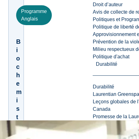
Droit d’auteur
Programme
Avis de collecte de 
Anglais
Politiques et Progr
Politique de liberté 
Approvisionnement et
B
Prévention de la viol
i
Milieu respectueux de
Politique d'achat
o
Durabilité
c
h
e
Durabilité
m
Laurentian Greensp
i
Leçons globales de l’
s
Canada
t
Promesse de la Laure
r
y