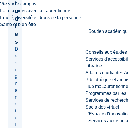
t
Vie sur le campus
u
Faire affaires avec la Laurentienne
Équité, diversité et droits de la personne
d
Santé et bien-être
i
Soutien académiqu
e
s
D
Conseils aux études
e
Services d'accessibil
s
Librairie
i
Affaires étudiantes 
g
Bibliothèque et arch
n
Hub maLaurentienn
a
Programmes par les 
n
Services de recherc
d
Sac à dos virtuel
b
L’Espace d’innovatio
u
Services aux étudia
i