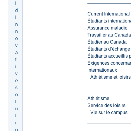
l
d
Current International
i
Étudiants internatio
n
Assurance maladie
n
Travailler au Canada
o
Étudier au Canada
v
Étudiants d’échange 
a
Étudiants accueillis 
t
Exigences concernan
i
internationaux
v
Athlétisme et loisir
e
s
o
Athlétisme
l
Service des loisirs
u
Vie sur le campus
t
i
o