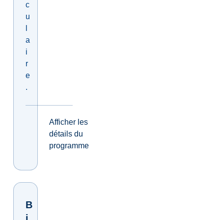
c
u
l
a
i
r
e
.
Afficher les
détails du
programme
B
i