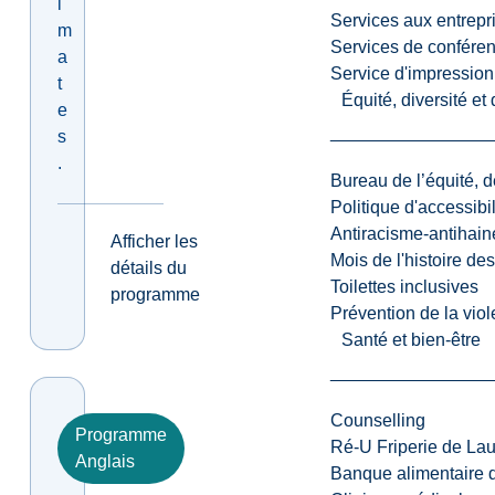
i
Services aux entrepr
m
Services de confére
a
Service d'impression
t
Équité, diversité et
e
s
.
Bureau de l’équité, d
Politique d'accessibil
Antiracisme-antihain
Afficher les
Mois de l'histoire de
détails du
Toilettes inclusives
programme
Prévention de la viol
Santé et bien-être
Counselling
Programme
Ré-U Friperie de La
Anglais
Banque alimentaire 