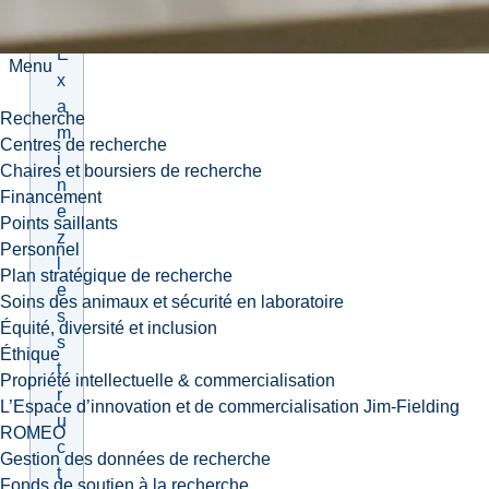
e
E
Menu
x
a
Recherche
m
Centres de recherche
i
Chaires et boursiers de recherche
n
Financement
e
Points saillants
z
Personnel
l
Plan stratégique de recherche
e
Soins des animaux et sécurité en laboratoire
s
Équité, diversité et inclusion
s
Éthique
t
Propriété intellectuelle & commercialisation
r
L’Espace d’innovation et de commercialisation Jim-Fielding
u
ROMEO
c
Gestion des données de recherche
t
Fonds de soutien à la recherche