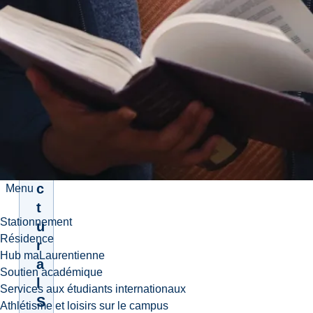
Anglais
A
r
c
h
i
t
e
c
Menu
t
Stationnement
u
Résidence
r
Hub maLaurentienne
a
Soutien académique
l
Services aux étudiants internationaux
S
Athlétisme et loisirs sur le campus