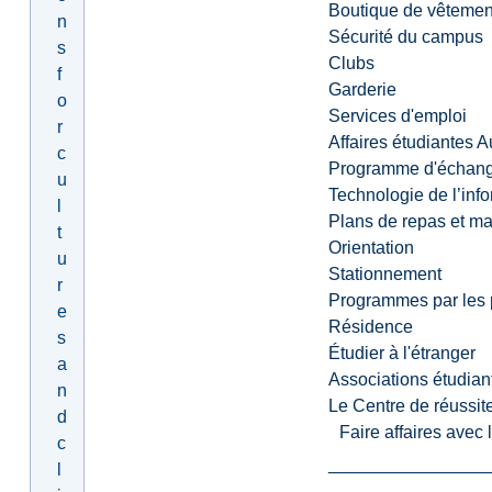
Boutique de vêtemen
n
Sécurité du campus
s
Clubs
f
Garderie
o
Services d'emploi
r
Affaires étudiantes 
c
Programme d'échange
u
Technologie de l’inf
l
Plans de repas et m
t
Orientation
u
Stationnement
r
Programmes par les 
e
Résidence
s
Étudier à l'étranger
a
Associations étudian
n
Le Centre de réussite
d
Faire affaires avec
c
l