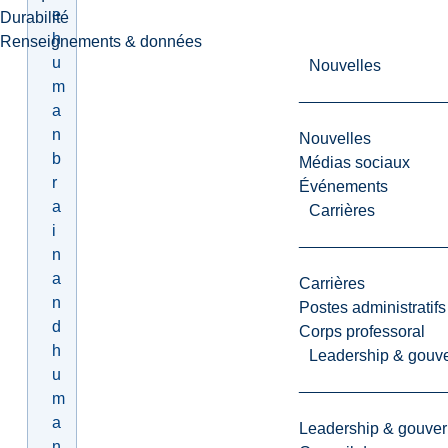
e
Durabilité
h
Renseignements & données
u
Nouvelles
m
a
n
Nouvelles
b
Médias sociaux
r
Événements
a
Carrières
i
n
a
Carrières
n
Postes administratifs
d
Corps professoral
h
Leadership & gouv
u
m
a
Leadership & gouve
n