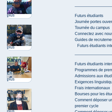
Heneberry
En savoir
about Jocelyne Heneberry
plus
Futurs étudiants
Journée portes ouver
Lee
Tournée du campus
Connectez avec nou
Haslam
Guides de recrutemen
En savoir
Futurs étudiants in
about Lee Haslam
plus
Karen
Futurs étudiants inte
Oman
Programmes de premi
En savoir
Admissions aux étud
about Karen Oman
plus
Exigences linguistiq
Frais internationaux
Chantal
Bourses pour les étu
Barriault
Comment déposer une
En savoir
premier cycle
about Chantal Barriault
plus
Comment déposer une