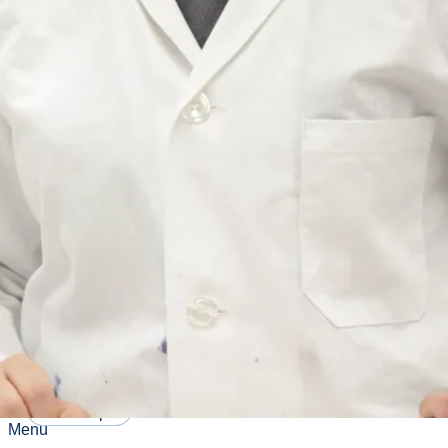
Tom
Johnston
about Tom Johnston
En savoir plus
Nadia
Mykytczuk
about Nadia Mykytczuk
En savoir plus
Jacqueline
Litzgus
about Jacqueline Litzgus
En savoir plus
Chantal
Sarrazin-
Delay
about Chantal Sarrazin-Delay
En savoir plus
Menu