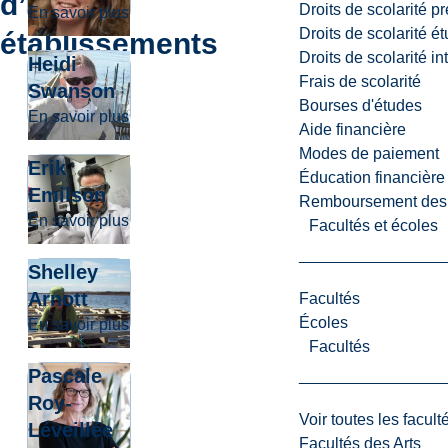
d’autres
Droits de scolarité p
about April James
En savoir plus
Droits de scolarité é
établissements
Droits de scolarité i
Heidi
Frais de scolarité
Swanson
Bourses d'études
about Heidi Swanson
En savoir plus
Aide financière
Modes de paiement
Erik
Éducation financière
Emilson
Remboursement des fr
about Erik Emilson
En savoir plus
Facultés et écoles
Shelley
Arnott
Facultés
Écoles
about Shelley Arnott
En savoir plus
Facultés
Pascale
Roy-
Voir toutes les facult
Léveillée
Facultés des Arts