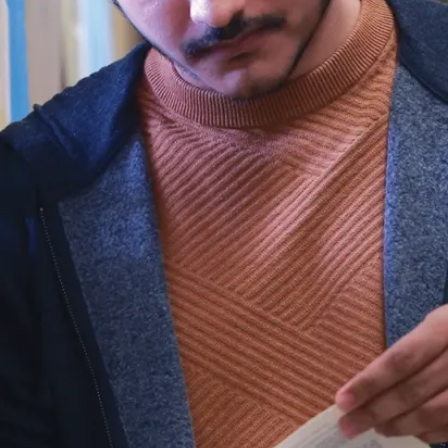
Charles
Ramcharan
about Charles Ramcharan
En savoir plus
Graeme
Spiers
about Graeme Spiers
En savoir plus
Peter
Beckett
about Peter Beckett
En savoir plus