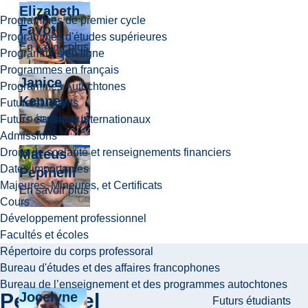
Elizabeth
Programmes de premier cycle
Favot
Programmes d'études supérieures
about Elizabeth Favot
En savoir plus
Programmes en ligne
Programmes en français
Janice
Programmes Autochtones
Kenney
Futurs étudiants
about Janice Kenney
En savoir plus
Futurs étudiants internationaux
Admissions
Mateus
Droits de scolarité et renseignements financiers
Dates importantes
Pepinelli
Majeures, Mineures, et Certificats
about Mateus Pepinelli
En savoir plus
Cours
Développement professionnel
Facultés et écoles
Répertoire du corps professoral
Bureau d'études et des affaires francophones
Bureau de l’enseignement et des programmes autochtones
Personnel
Jocelyne
Futurs étudiants