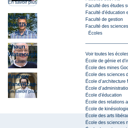
about Pascale Roy-Léveillée
En savoir plus
Faculté des études s
Faculté d'éducation e
Nathan
Faculté de gestion
Basiliko
Faculté des sciences,
about Nathan Basiliko
En savoir plus
Écoles
Shaun
Watmough
Voir toutes les école
École de génie et d'
about Shaun Watmough
En savoir plus
École des mines G
École des sciences d
Andrew
École d’architectur
Tanentzap
École d’administratio
about Andrew Tanentzap
En savoir plus
École d'éducation
École des relations 
École de kinésiologi
École des arts libéra
École des sciences n