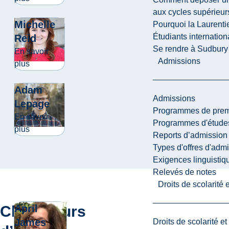
aux cycles supérieur
Michelle
Pourquoi la Laurent
Étudiants internatio
Reid
Se rendre à Sudbury
En savoir
Admissions
about Michelle Reid
plus
Adam
Admissions
Lepage
Programmes de premi
En savoir
Programmes d'études
about Adam Lepage
plus
Reports d’admission
Types d'offres d'admi
Exigences linguistiq
Relevés de notes
Droits de scolarité
Chercheurs
April
James
Droits de scolarité e