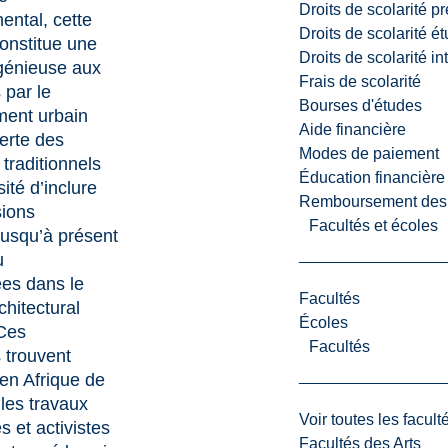
Droits de scolarité p
ental, cette
Droits de scolarité é
onstitue une
Droits de scolarité i
génieuse aux
Frais de scolarité
 par le
Bourses d'études
ent urbain
Aide financière
perte des
Modes de paiement
 traditionnels
Éducation financière
ité d’inclure
Remboursement des fr
ions
Facultés et écoles
 jusqu’à présent
u
ées dans le
Facultés
chitectural
Écoles
Ces
Facultés
 trouvent
en Afrique de
 les travaux
Voir toutes les facult
s et activistes
Facultés des Arts