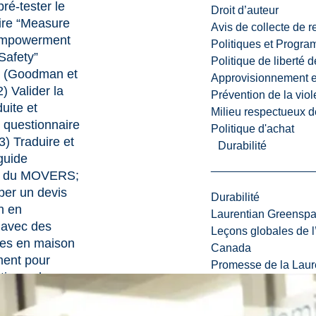
pré-tester le
Droit d’auteur
ire “Measure
Avis de collecte de 
 Empowerment
Politiques et Progr
Safety”
Politique de liberté 
(Goodman et
Approvisionnement et
2) Valider la
Prévention de la viol
uite et
Milieu respectueux de
 questionnaire
Politique d'achat
 Traduire et
Durabilité
guide
ion du MOVERS;
per un devis
Durabilité
n en
Laurentian Greensp
 avec des
Leçons globales de l’
tes en maison
Canada
ent pour
Promesse de la Laure
times de
njugale.
n des avantages