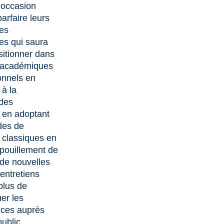
 occasion
arfaire leurs
es
es qui saura
sitionner dans
x académiques
onnels en
 à la
 des
 en adoptant
des de
 classiques en
épouillement de
 de nouvelles
entretiens
plus de
er les
ces auprès
public.