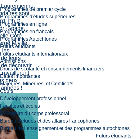
é Laurentienne.
Programmes de premier cycle
ndaires sont
Programmes d'études supérieures
rd, Ph.D.,
Programmes en ligne
dri-Spade,
Programmes en français
elle Côté,
Programmes Autochtones
erge Miville,
Futurs étudiants
 les
Futurs étudiants internationaux
de leurs
Admissions
n de découvrir
Droits de scolarité et renseignements financiers
 travailleront
Dates importantes
es deux
Majeures, Mineures, et Certificats
 années !
Cours
Développement professionnel
Facultés et écoles
Répertoire du corps professoral
Bureau d'études et des affaires francophones
Bureau de l’enseignement et des programmes autochtones
Futurs étudiants