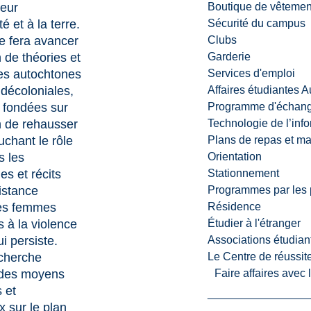
leur
Boutique de vêtemen
et à la terre.
Sécurité du campus
le fera avancer
Clubs
n de théories et
Garderie
s autochtones
Services d'emploi
 décoloniales,
Affaires étudiantes 
t fondées sur
Programme d'échange
in de rehausser
Technologie de l’inf
uchant le rôle
Plans de repas et m
s les
Orientation
s et récits
Stationnement
istance
Programmes par les 
es femmes
Résidence
 à la violence
Étudier à l'étranger
i persiste.
Associations étudian
echerche
Le Centre de réussite
 des moyens
Faire affaires avec
 et
 sur le plan