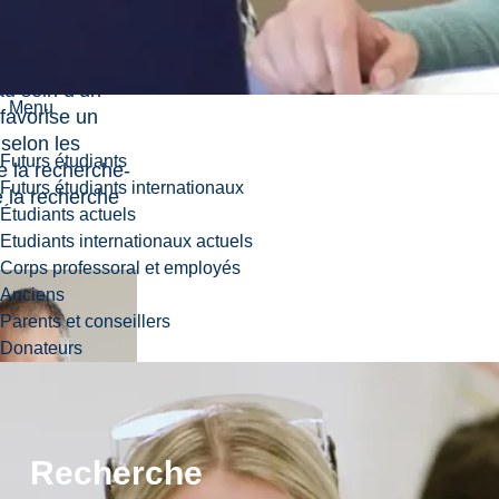
et en
t d’accroître
tés de travail
au sein d’un
Menu
favorise un
 selon les
Futurs étudiants
e la recherche-
Futurs étudiants internationaux
e la recherche
Étudiants actuels
Etudiants internationaux actuels
Corps professoral et employés
Anciens
Parents et conseillers
Donateurs
Recherche