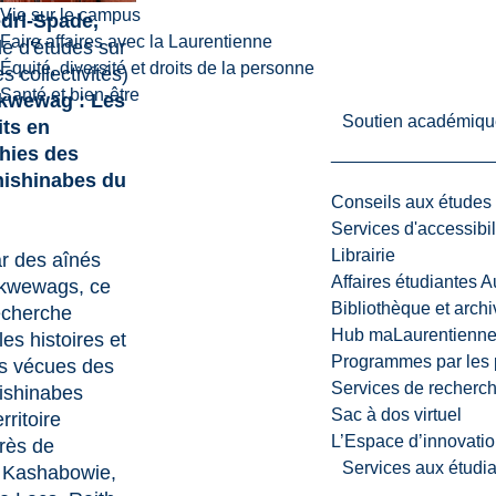
Vie sur le campus
dri-Spade,
Faire affaires avec la Laurentienne
le d'études sur
Équité, diversité et droits de la personne
es collectivités)
Santé et bien-être
kwewag : Les
Soutien académiqu
its en
hies des
ishinabes du
Conseils aux études
Services d'accessibil
Librairie
r des aînés
Affaires étudiantes 
ekwewags, ce
Bibliothèque et arch
echerche
Hub maLaurentienn
es histoires et
Programmes par les 
s vécues des
Services de recherc
ishinabes
Sac à dos virtuel
rritoire
L’Espace d’innovatio
près de
Services aux étudia
 Kashabowie,