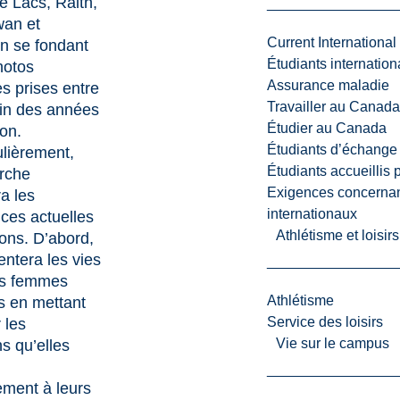
le Lacs, Raith,
an et
Current International
n se fondant
Étudiants internatio
hotos
Assurance maladie
s prises entre
Travailler au Canada
fin des années
Étudier au Canada
on.
Étudiants d’échange 
ulièrement,
Étudiants accueillis 
erche
Exigences concernan
a les
internationaux
ces actuelles
Athlétisme et loisir
çons. D’abord,
ntera les vies
des femmes
Athlétisme
s en mettant
Service des loisirs
 les
Vie sur le campus
ns qu’elles
ement à leurs