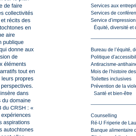
e de faire
Services aux entrepr
es collectivités
Services de confére
et récits des
Service d'impression
tochtones en
Équité, diversité et
e aire
n publique
 qui donne aux
Bureau de l’équité, d
asion de
Politique d'accessibil
ux éléments
Antiracisme-antihain
arratifs tout en
Mois de l'histoire de
 leurs propres
Toilettes inclusives
 perspectives.
Prévention de la viol
’insère dans
Santé et bien-être
és du domaine
 3 du CRSH : «
s expériences
Counselling
s aspirations
Ré-U Friperie de La
s autochtones
Banque alimentaire 