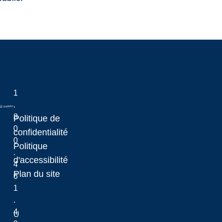
1
.
8
Politique de
0
Laurentian University
confidentialité
0
Politique
.
d'accessibilité
4
Plan du site
6
1
.
4
U