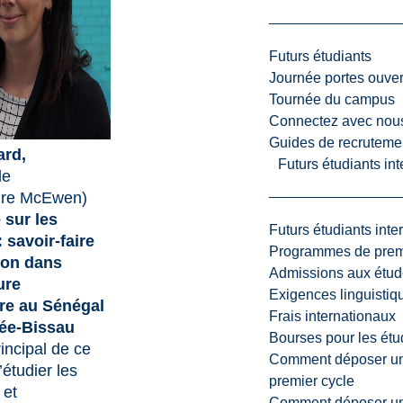
Futurs étudiants
Journée portes ouver
Tournée du campus
Connectez avec nou
Guides de recrutemen
ard,
Futurs étudiants in
le
ture McEwen)
 sur les
Futurs étudiants inte
: savoir-faire
Programmes de premi
ion dans
Admissions aux étud
ure
Exigences linguistiq
re au Sénégal
Frais internationaux
née-Bissau
Bourses pour les étu
rincipal de ce
Comment déposer une
’étudier les
premier cycle
 et
Comment déposer une