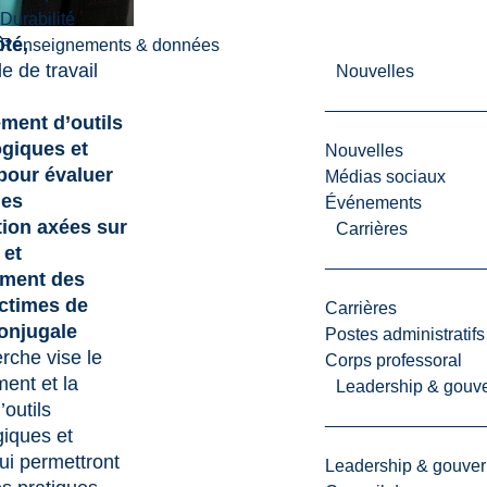
Durabilité
ôté,
Renseignements & données
e de travail
Nouvelles
ment d’outils
giques et
Nouvelles
pour évaluer
Médias sociaux
ues
Événements
tion axées sur
Carrières
 et
ment des
ctimes de
Carrières
onjugale
Postes administratifs
rche vise le
Corps professoral
ent et la
Leadership & gouv
’outils
iques et
ui permettront
Leadership & gouve