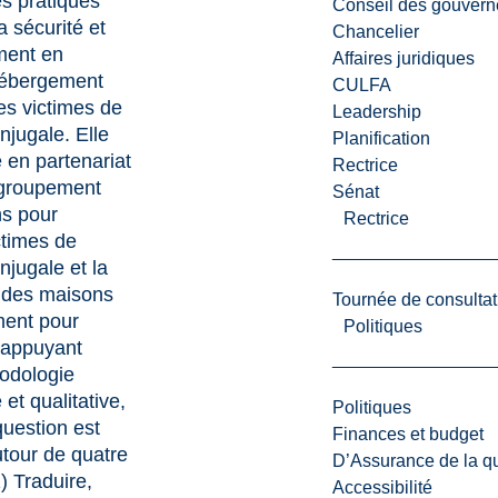
es pratiques
Conseil des gouvern
a sécurité et
Chancelier
ment en
Affaires juridiques
hébergement
CULFA
s victimes de
Leadership
njugale. Elle
Planification
e en partenariat
Rectrice
egroupement
Sénat
s pour
Rectrice
times de
njugale et la
 des maisons
Tournée de consultat
ent pour
Politiques
’appuyant
odologie
 et qualitative,
Politiques
question est
Finances et budget
utour de quatre
D’Assurance de la qua
1) Traduire,
Accessibilité