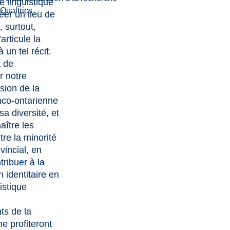
é linguistique
Qualtrics
réer un lieu de
 surtout,
rticule la
 un tel récit.
t de
r notre
ion de la
nco-ontarienne
sa diversité, et
ître les
tre la minorité
ovincial, en
tribuer à la
n identitaire en
istique
ts de la
e profiteront