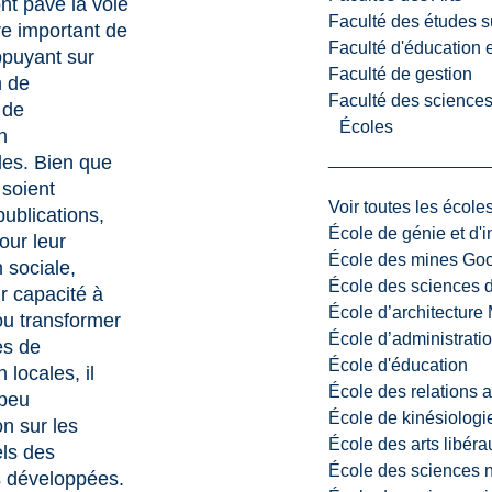
nt pavé la voie
Faculté des études s
e important de
Faculté d'éducation e
ppuyant sur
Faculté de gestion
n de
Faculté des sciences,
 de
Écoles
n
lles. Bien que
 soient
Voir toutes les école
ublications,
École de génie et d'
pour leur
École des mines G
n sociale,
École des sciences d
ur capacité à
École d’architectur
ou transformer
École d’administratio
es de
École d'éducation
 locales, il
École des relations 
 peu
École de kinésiologi
on sur les
École des arts libéra
els des
École des sciences n
s développées.