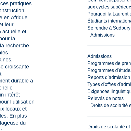
ces pratiques
aux cycles supérieur
onstruction
Pourquoi la Laurent
e en Afrique
Étudiants internatio
et leur
Se rendre à Sudbury
 actuelle et
Admissions
pour la
 la recherche
ales
Admissions
ines.
Programmes de premi
e croissante
Programmes d'études
u
Reports d’admission
ent durable a
Types d'offres d'admi
échelle
Exigences linguistiq
n intérêt
Relevés de notes
ur l’utilisation
Droits de scolarité
ux locaux et
les. En plus
ntageuse du
Droits de scolarité e
e