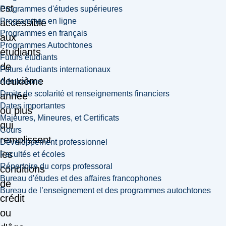
est
Programmes d'études supérieures
Programmes en ligne
accessible
Programmes en français
aux
Programmes Autochtones
étudiants
Futurs étudiants
de
Futurs étudiants internationaux
deuxième
Admissions
Droits de scolarité et renseignements financiers
année
Dates importantes
ou plus
Majeures, Mineures, et Certificats
qui
Cours
remplissent
Développement professionnel
les
Facultés et écoles
Répertoire du corps professoral
conditions
Bureau d'études et des affaires francophones
de
Bureau de l’enseignement et des programmes autochtones
crédit
ou