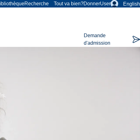
ibliothèque
Recherche
Tout va bien?
Donner
User
English
Demande
d'admission
és.